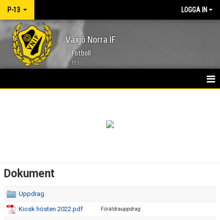
P-13
LOGGA IN
Växjö Norra IF
Fotboll
P.13
HEM
NYHETER
KALENDER
MATCHER
Dokument
TRUPPEN
Uppdrag
BILDGALLERI
Kiosk hösten 2022.pdf
Föräldrauppdrag