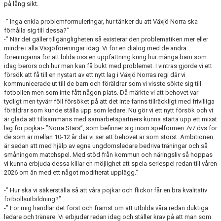
på lång sikt.
-” Inga enkla problemformuleringar, hur tänker du att Växjö Norra ska
förhålla sig till dessa?”
-” När det gäller tillgängligheten så existerar den problematiken mer eller
mindre i alla Växjöföreningar idag. Vi för en dialog med de andra
föreningarna för att bilda oss en uppfattning kring hur många barn som
idag berörs och hur man kan få bukt med problemet. I vintras gjorde vi ett
försök att få till en nystart av ett nytt lag i Växjö Norras regi där vi
kommunicerade ut till de barn och föräldrar som vi visste sökte sig till
fotbollen men som inte fått någon plats. Då märkte vi att behovet var
tydligt men tyvärr föll försöket på att det inte fanns tillräckligt med frivilliga
föräldrar som kunde ställa upp som ledare. Nu gör vi ett nytt försök och vi
är glada att tillsammans med samarbetspartners kunna starta upp ett mixat
lag för pojkar- ”Norra Stars”, som befinner sig inom spelformen 7v7 dvs för
de som är mellan 10-12 år där vi ser att behovet är som störst. Ambitionen
är sedan att med hjälp av egna ungdomsledare bedriva träningar och så
småningom matchspel. Med stöd från kommun och näringsliv så hoppas
vi kunna erbjuda dessa killar en möjlighet att spela seriespel redan till våren
2026 om än med ett något modifierat upplägg.”
-” Hur ska vi säkerställa så att våra pojkar och flickor får en bra kvalitativ
fotbollsutbildning?”
-” För mig handlar det först och främst om att utbilda våra redan duktiga
ledare och tränare. Vi erbjuder redan idag och ställer krav på att man som