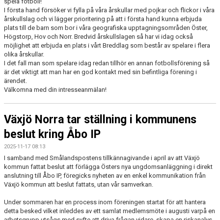
spela fotboll!
I första hand försöker vi fylla på våra årskullar med pojkar och flickor i våra
årskullslag och vi lägger prioritering på att i första hand kunna erbjuda
plats till de barn som bor i våra geografiska upptagningsområden Öster,
Högstorp, Hov och Norr. Bredvid årskullslagen så har vi idag också
möjlighet att erbjuda en plats i vårt Breddlag som består av spelare i flera
olika årskullar.
I det fall man som spelare idag redan tillhör en annan fotbollsförening så
är det viktigt att man har en god kontakt med sin befintliga förening i
ärendet.
Välkomna med din intresseanmälan!
Växjö Norra tar ställning i kommunens
beslut kring Åbo IP
2025-11-17 08:13
I samband med Smålandspostens tillkännagivande i april av att Växjö
kommun fattat beslut att förlägga Östers nya ungdomsanläggning i direkt
anslutning till Åbo IP, föregicks nyheten av en enkel kommunikation från
Växjö kommun att beslut fattats, utan vår samverkan.
Under sommaren har en process inom föreningen startat för att hantera
detta besked vilket inleddes av ett samlat medlemsmöte i augusti varpå en
arbetsgrupp utsågs med syfte att driva frågan vidare, skapa en riskanalys