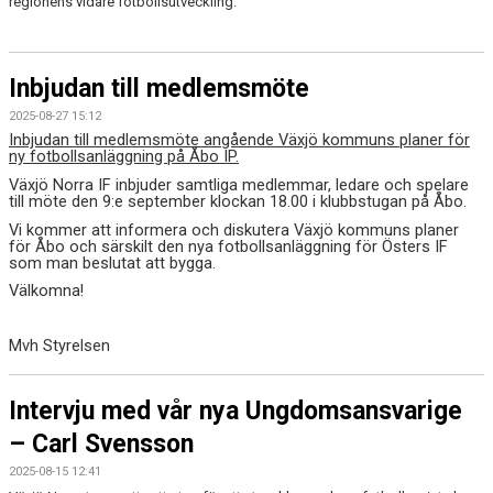
regionens vidare fotbollsutveckling.
Inbjudan till medlemsmöte
2025-08-27 15:12
Inbjudan till medlemsmöte angående Växjö kommuns planer för
ny fotbollsanläggning på Åbo IP.
Växjö Norra IF inbjuder samtliga medlemmar, ledare och spelare
till möte den 9:e september klockan 18.00 i klubbstugan på Åbo.
Vi kommer att informera och diskutera Växjö kommuns planer
för Åbo och särskilt den nya fotbollsanläggning för Östers IF
som man beslutat att bygga.
Välkomna!
Mvh Styrelsen
Intervju med vår nya Ungdomsansvarige
– Carl Svensson
2025-08-15 12:41