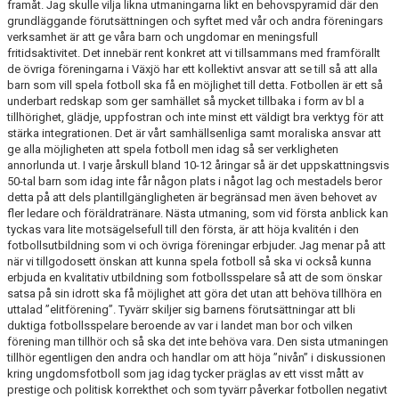
framåt. Jag skulle vilja likna utmaningarna likt en behovspyramid där den
grundläggande förutsättningen och syftet med vår och andra föreningars
verksamhet är att ge våra barn och ungdomar en meningsfull
fritidsaktivitet. Det innebär rent konkret att vi tillsammans med framförallt
de övriga föreningarna i Växjö har ett kollektivt ansvar att se till så att alla
barn som vill spela fotboll ska få en möjlighet till detta. Fotbollen är ett så
underbart redskap som ger samhället så mycket tillbaka i form av bl a
tillhörighet, glädje, uppfostran och inte minst ett väldigt bra verktyg för att
stärka integrationen. Det är vårt samhällsenliga samt moraliska ansvar att
ge alla möjligheten att spela fotboll men idag så ser verkligheten
annorlunda ut. I varje årskull bland 10-12 åringar så är det uppskattningsvis
50-tal barn som idag inte får någon plats i något lag och mestadels beror
detta på att dels plantillgängligheten är begränsad men även behovet av
fler ledare och föräldratränare. Nästa utmaning, som vid första anblick kan
tyckas vara lite motsägelsefull till den första, är att höja kvalitén i den
fotbollsutbildning som vi och övriga föreningar erbjuder. Jag menar på att
när vi tillgodosett önskan att kunna spela fotboll så ska vi också kunna
erbjuda en kvalitativ utbildning som fotbollsspelare så att de som önskar
satsa på sin idrott ska få möjlighet att göra det utan att behöva tillhöra en
uttalad ”elitförening”. Tyvärr skiljer sig barnens förutsättningar att bli
duktiga fotbollsspelare beroende av var i landet man bor och vilken
förening man tillhör och så ska det inte behöva vara. Den sista utmaningen
tillhör egentligen den andra och handlar om att höja ”nivån” i diskussionen
kring ungdomsfotboll som jag idag tycker präglas av ett visst mått av
prestige och politisk korrekthet och som tyvärr påverkar fotbollen negativt