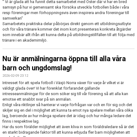
" Vi är glada att ha funnit detta samarbetet med Öster där vi har en bred
samsyn på hur vi gemensamt ska försöka utveckla fotbollen både i våra
resp föreningar men förhoppningsvis även inspirera andra föreningar till
samverkan"
Samarbetets praktiska delar påbörjas direkt genom ett utbildningsutbyte
och för våra tränare kommer det inom kort presenteras konkreta åtgärder
som innebär allt ifrån att kunna delta på utbildningstillfällen till att följa med
tränare i en akademimiljö.
Nu är anmälningarna öppna till alla våra
barn och ungdomslag!
2026-02-09 23:12
Intresset för att spela fotboll i Växjö Norra växer för varje år vilket vi är
väldigt glada över! Vi har förenklat förfarandet gällande
intresseanmälningar för de som söker sig till vår förening så att alla kan
emotse ett snabbt svar på sin anmälan.
Enligt våra riktlinjer så hanterar vi varje förfrågan var och en för sig och det
skiljer sig en del i möjlighet att kunna ta emot nya spelare mellan våra olika
lag, beroende av hur många spelare det är idag och hur många ledare det
finns i respektive lag.
Har du som förälder möjlighet att även kliva in som föräldraledare så är det
en starkt bidragande faktor till att kunna erbjuda fler barn möjligheten att