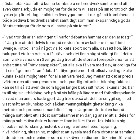
nästan otänkbart att få kunna kombinera en breddverksamhet med att
även kunna erbjuda en möjlighet för de som vill satsa på sin idrott och det
tycker jag är fel. Jag är alldeles övertygad om att det går att kombinera att
både bedriva breddverksamhet samtidigt som man skapar riktiga goda
förutsättningar för de som vill satsa på sin idrott.”
-” Vad tror du är anledningen till varför debatten hamnat där den är idag?”
- ” Jag tror att det delvis beror på en viss form av kultur och tradition i
Sverige. Fotboll är på något vis folkets sport som alla, oavsett kön, ålder,
bakgrund etc kan och ska få utöva och det finns något väldigt fint i detta
som vi ska värna om i Sverige. Jag tror att de största förespråkarna för att
enbart titta på ”rättviseaspekten”, att alla ska få vara med osv, är oroliga för
att en något mer ”framåtlutad ”attityd gentemot fotbollsutveckling skulle
kunna skada möjligheten för alla att vara med. Jag menar att det är precis
tvärtom och att man genom bra och grundlig fotbollsutbildning faktiskt
kan se till så att även de som ligger längre bak i sitt fotbollskunnande, kan
ta till sig sin utbildning och på så vis hålla på längre med fotbollsspelande
än vad man annars hade gjort. Jag tror också att det har smygit sig in ett
visst mått av okunskap och såklart meningskiljaktigheter kring vilka
metoder och processer man bör tillämpa. Ungdomsfotbollen har på
många sätt blivit ett laddat samtalsämne men där jag anser att alldeles för
många subjektiva åsikter kommer fram istället för att faktiskt luta sig
tillbaka mot forskning, historik och egna erfarenheter. Toppning,
nivåindelning, slussning, möjlighet att syssla med flera idrotter är samtliga
laddade ord och meningar som dels kräver en djupare förklaring för vad