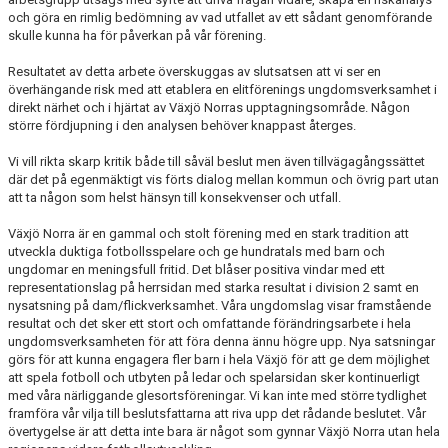
och göra en rimlig bedömning av vad utfallet av ett sådant genomförande
skulle kunna ha för påverkan på vår förening.
Resultatet av detta arbete överskuggas av slutsatsen att vi ser en
överhängande risk med att etablera en elitförenings ungdomsverksamhet i
direkt närhet och i hjärtat av Växjö Norras upptagningsområde. Någon
större fördjupning i den analysen behöver knappast återges.
Vi vill rikta skarp kritik både till såväl beslut men även tillvägagångssättet
där det på egenmäktigt vis förts dialog mellan kommun och övrig part utan
att ta någon som helst hänsyn till konsekvenser och utfall.
Växjö Norra är en gammal och stolt förening med en stark tradition att
utveckla duktiga fotbollsspelare och ge hundratals med barn och
ungdomar en meningsfull fritid. Det blåser positiva vindar med ett
representationslag på herrsidan med starka resultat i division 2 samt en
nysatsning på dam/flickverksamhet. Våra ungdomslag visar framstående
resultat och det sker ett stort och omfattande förändringsarbete i hela
ungdomsverksamheten för att föra denna ännu högre upp. Nya satsningar
görs för att kunna engagera fler barn i hela Växjö för att ge dem möjlighet
att spela fotboll och utbyten på ledar och spelarsidan sker kontinuerligt
med våra närliggande glesortsföreningar. Vi kan inte med större tydlighet
framföra vår vilja till beslutsfattarna att riva upp det rådande beslutet. Vår
övertygelse är att detta inte bara är något som gynnar Växjö Norra utan hela