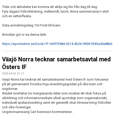
Tider och aktiviteter kan komma att skilja sig lite från dag till dag.
Fyra dagars fotbollsträning, mellanmål, lunch, Norra summercamp t-shirt
och en vattenflaska.
Sista anmälningsdag 7/6 Först till kvarn.
Anmälan gör ni via denna länk.
https://sportadmin.se/book/?F=6097398d-0314-4b26-9909-9543a40e88e3
Växjö Norra tecknar samarbetsavtal med
Östers IF
2026-04-06 22:13
Växjö Norra har tecknat ett samarbetsavtal med Östers IF som fokuserar
på att gemensamt försöka höja utvecklingsgraden på våra barn och
ungdomar.
Avtalet innefattar tre övergripande delar som innebär ett ökat fokus på
utbildning och informationsutbyte såväl sportsligt som organisatoriskt,
individuell spelarutveckling samt ett generellt ökat intresse kring fotbollen
och våra föreningar.
Ungdomsansvarig Carl Svensson kommenterar: