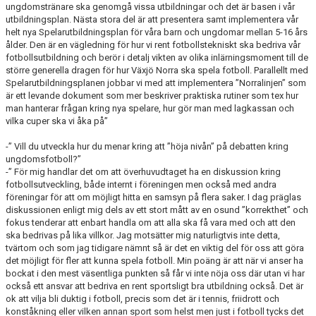
ungdomstränare ska genomgå vissa utbildningar och det är basen i vår
utbildningsplan. Nästa stora del är att presentera samt implementera vår
helt nya Spelarutbildningsplan för våra barn och ungdomar mellan 5-16 års
ålder. Den är en vägledning för hur vi rent fotbollstekniskt ska bedriva vår
fotbollsutbildning och berör i detalj vikten av olika inlärningsmoment till de
större generella dragen för hur Växjö Norra ska spela fotboll. Parallellt med
Spelarutbildningsplanen jobbar vi med att implementera ”Norralinjen” som
är ett levande dokument som mer beskriver praktiska rutiner som tex hur
man hanterar frågan kring nya spelare, hur gör man med lagkassan och
vilka cuper ska vi åka på”
-” Vill du utveckla hur du menar kring att ”höja nivån” på debatten kring
ungdomsfotboll?”
-” För mig handlar det om att överhuvudtaget ha en diskussion kring
fotbollsutveckling, både internt i föreningen men också med andra
föreningar för att om möjligt hitta en samsyn på flera saker. I dag präglas
diskussionen enligt mig dels av ett stort mått av en osund ”korrekthet” och
fokus tenderar att enbart handla om att alla ska få vara med och att den
ska bedrivas på lika villkor. Jag motsätter mig naturligtvis inte detta,
tvärtom och som jag tidigare nämnt så är det en viktig del för oss att göra
det möjligt för fler att kunna spela fotboll. Min poäng är att när vi anser ha
bockat i den mest väsentliga punkten så får vi inte nöja oss där utan vi har
också ett ansvar att bedriva en rent sportsligt bra utbildning också. Det är
ok att vilja bli duktig i fotboll, precis som det är i tennis, friidrott och
konståkning eller vilken annan sport som helst men just i fotboll tycks det