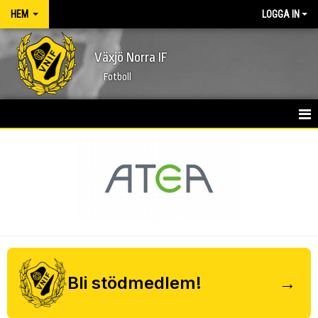
HEM
LOGGA IN
Växjö Norra IF
Fotboll
HEM
NYHETER
FÖRENINGEN
KONTAKT
KALENDER
Bli stödmedlem!
→
MATCHER