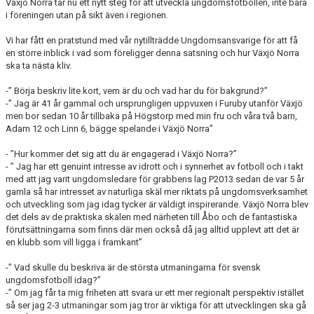
Växjö Norra tar nu ett nytt steg för att utveckla ungdomsfotbollen, inte bara
i föreningen utan på sikt även i regionen.
Vi har fått en pratstund med vår nytillträdde Ungdomsansvarige för att få
en större inblick i vad som föreligger denna satsning och hur Växjö Norra
ska ta nästa kliv.
-” Börja beskriv lite kort, vem är du och vad har du för bakgrund?”
-” Jag är 41 år gammal och ursprungligen uppvuxen i Furuby utanför Växjö
men bor sedan 10 år tillbaka på Högstorp med min fru och våra två barn,
Adam 12 och Linn 6, bägge spelande i Växjö Norra”
- ”Hur kommer det sig att du är engagerad i Växjö Norra?”
- ” Jag har ett genuint intresse av idrott och i synnerhet av fotboll och i takt
med att jag varit ungdomsledare för grabbens lag P2013 sedan de var 5 år
gamla så har intresset av naturliga skäl mer riktats på ungdomsverksamhet
och utveckling som jag idag tycker är väldigt inspirerande. Växjö Norra blev
det dels av de praktiska skälen med närheten till Åbo och de fantastiska
förutsättningarna som finns där men också då jag alltid upplevt att det är
en klubb som vill ligga i framkant”
-” Vad skulle du beskriva är de största utmaningarna för svensk
ungdomsfotboll idag?”
-” Om jag får ta mig friheten att svara ur ett mer regionalt perspektiv istället
så ser jag 2-3 utmaningar som jag tror är viktiga för att utvecklingen ska gå