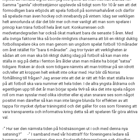
Samma ”gamla” idrottsstjärnor upplevde så tidigt som för 10 år sen att det
förmodligen bara erbjöds att spela fotboll på sommarhalvåret och därför
så spelade man även hockey och innebandy på vintern. Idag ser verkligen
helt annorlunda ut där det blir mer och mer vanligt att man som spelare i
princip kan träna fotboll hela året runt. Konkurrensen och
medvetandegraden har också ökat markant bara de senaste 5 åren. Med
alla övriga faktorer lika så borde rimligtvis chanserna att bli en riktigt duktig
fotbollsspelare öka om man genom sin ungdom spelat fotboll 10 månader
om året istället för ”bara 6 månader”. Jag tror tyvärr att verkligheten är
sådan att om man ska bli riktigt duktig idag på fotboll så kan man inte
ställa in sig på detta i femton års ålder utan man måste ha börjat ”satsa”
tidigare. Risken är dock som tidigare nämnts att man tröttnar på sin idrott
och/eller att kroppen helt enkelt inte orkar med. Hur blir då Norras
förhållning till frågan? Jag anser inte att det är rätt att från start ställa krav
på att fotboll ska vara nummer ett hela tiden. I de allra yngsta åldrarna och
egentligen upp till det år man börjar spela 9v9 så ska det inte spela någon
roll om man sysslar med olika idrotter eller ej utan snarare ses som något
positivt men därefter så kan man inte längre blunda för effekten av att
tappa för mycket dyrbar träningstid och det gäller för oss som förening att
vara transparenta och informativa kring detta så att spelaren får göra aktiva
val.
-” Hur ser den närmsta tiden på höstsäsongen ut i och med denna nya
satsning?” -” I samband med vår höstträff för föreningens ledare så
kommer vi att presentera den nya Spelarutbildningsplanen och därefter