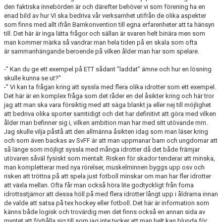
den faktiska innebörden är och därefter behöver vi som förening ha en
enad bild av hur VI ska bedriva vår verksamhet utifrån de olika aspekter
som finns med allt ifrån Barnkonvention till egna erfarenheter att ta hänsyn
till. Det här är inga lätta frågor och sällan är svaren helt binära men som
man kommer märka så vandrar man hela tiden på en skala som ofta
är sammanhängande beroende på vilken ålder man har som spelare.
-” Kan du ge ett exempel på ETT sådant ”laddat” ämne och hur en lösning
skulle kunna se ut?”
-” Vi kan ta frågan kring att syssla med flera olika idrotter som ett exempel.
Det här är en komplex fråga som det råder en del åsikter kring och här tror
jag att man ska vara försiktig med att säga blankt ja eller nej till möjlighet
att bedriva olika sporter samtidigt och det har definitivt att göra med vilken
ålder man befinner sig i, vilken ambition man har med sitt utövande mm.
Jag skulle vilja påstå att den allmänna åsikten idag som man läser kring
och som även backas av SvFF är att man uppmanar barn och ungdomar att
så länge som möjligt syssla med många idrotter då det både främjar
utövaren såväl fysiskt som mentalt. Risken för skador tenderar att minska,
man kompletterar med nya rörelser, muskelminnen byggs upp osv och
risken att tröttna på att spela just fotboll minskar om man har fler idrotter
att växla mellan. Ofta får man också höra lite godtyckligt från forna
idrottsstjärnor att dessa höll på med flera idrotter långt upp i åldrarna innan
de valde att satsa på tex hockey eller fotboll. Det här är information som
känns både logisk och trovärdig men det finns också en annan sida av
myntet att förhålla sig till som jag inte tycker att man helt kan blunda för.