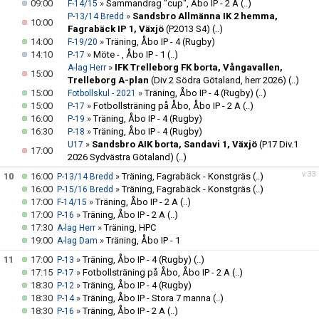
09:00
»
Sammandrag "cup", Åbo IP - 2 A
(..)
F-14/15
»
Sandsbro Allmänna IK 2 hemma,
P-13/14 Bredd
10:00
Fagrabäck IP 1, Växjö
(P2013 S4)
(..)
14:00
»
Träning, Åbo IP - 4 (Rugby)
F-19/20
14:10
»
Möte - , Åbo IP - 1
(..)
P-17
»
IFK Trelleborg FK borta, Vångavallen,
A-lag Herr
15:00
Trelleborg A-plan
(Div 2 Södra Götaland, herr 2026)
(..)
15:00
»
Träning, Åbo IP - 4 (Rugby)
(..)
Fotbollskul - 2021
15:00
»
Fotbollsträning på Åbo, Åbo IP - 2 A
(..)
P-17
16:00
»
Träning, Åbo IP - 4 (Rugby)
P-19
16:30
»
Träning, Åbo IP - 4 (Rugby)
P-18
»
Sandsbro AIK borta, Sandavi 1, Växjö
(P17 Div.1
U17
17:00
2026 Sydvästra Götaland)
(..)
v.33
10
16:00
»
Träning, Fagrabäck - Konstgräs
(..)
P-13/14 Bredd
16:00
»
Träning, Fagrabäck - Konstgräs
(..)
P-15/16 Bredd
17:00
»
Träning, Åbo IP - 2 A
(..)
F-14/15
17:00
»
Träning, Åbo IP - 2 A
(..)
P-16
17:30
»
Träning, HPC
A-lag Herr
19:00
»
Träning, Åbo IP - 1
A-lag Dam
11
17:00
»
Träning, Åbo IP - 4 (Rugby)
(..)
P-13
17:15
»
Fotbollsträning på Åbo, Åbo IP - 2 A
(..)
P-17
18:30
»
Träning, Åbo IP - 4 (Rugby)
P-12
18:30
»
Träning, Åbo IP - Stora 7 manna
(..)
P-14
18:30
»
Träning, Åbo IP - 2 A
(..)
P-16