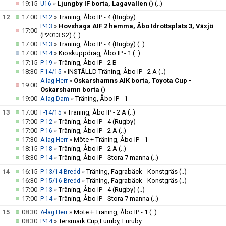
19:15
»
Ljungby IF borta, Lagavallen
()
(..)
U16
12
17:00
»
Träning, Åbo IP - 4 (Rugby)
P-12
»
Hovshaga AIF 2 hemma, Åbo Idrottsplats 3, Växjö
P-13
17:00
(P2013 S2)
(..)
17:00
»
Träning, Åbo IP - 4 (Rugby)
(..)
P-13
17:00
»
Kioskuppdrag, Åbo IP - 1
(..)
P-14
17:15
»
Träning, Åbo IP - 2 B
P-19
18:30
»
INSTÄLLD Träning, Åbo IP - 2 A
(..)
F-14/15
»
Oskarshamns AIK borta, Toyota Cup -
A-lag Herr
19:00
Oskarshamn borta
()
19:00
»
Träning, Åbo IP - 1
A-lag Dam
13
17:00
»
Träning, Åbo IP - 2 A
(..)
F-14/15
17:00
»
Träning, Åbo IP - 4 (Rugby)
P-12
17:00
»
Träning, Åbo IP - 2 A
(..)
P-16
17:30
»
Möte + Träning, Åbo IP - 1
A-lag Herr
18:15
»
Träning, Åbo IP - 2 A
(..)
P-18
18:30
»
Träning, Åbo IP - Stora 7 manna
(..)
P-14
14
16:15
»
Träning, Fagrabäck - Konstgräs
(..)
P-13/14 Bredd
16:30
»
Träning, Fagrabäck - Konstgräs
(..)
P-15/16 Bredd
17:00
»
Träning, Åbo IP - 4 (Rugby)
(..)
P-13
17:00
»
Träning, Åbo IP - Stora 7 manna
(..)
P-14
15
08:30
»
Möte + Träning, Åbo IP - 1
(..)
A-lag Herr
08:30
»
Tersmark Cup,Furuby, Furuby
P-14