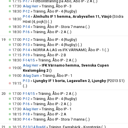
17:15
»
Fotbollsträning på Åbo, Åbo IP - 2 A
(..)
P-17
17:30
»
Träning, Åbo IP - 3
A-lag Herr
18:30
»
Träning, Åbo IP - 4 (Rugby)
P-12
»
Älmhults IF 1 hemma, Arabyvallen 11, Växjö
(Södra
P-14
18:30
Höst (4, pojk))
(..)
18:30
»
Träning, Åbo IP - Stora 7 manna
(..)
P-14
18:30
»
Träning, Åbo IP - 2 A
(..)
P-16
19
17:00
»
Träning, Åbo IP - 4 (Rugby)
P-12
17:00
»
Träning, Åbo IP - 4 (Rugby)
(..)
P-13
17:00
»
NORRA A-LAG vs IFK VÄRNAMO, Åbo IP - 1
(..)
P-14
17:15
»
Träning, Åbo IP - 2 B
P-19
18:30
»
Träning, Åbo IP - 2 A
(..)
F-14/15
»
IFK Värnamo hemma, Svenska Cupen
A-lag Herr
19:00
Kvalomgång 2
()
19:00
»
Träning, Åbo IP - 1
A-lag Dam
»
Ljungby IF 1 borta, Lagavallen 2, Ljungby
(P2013 S1)
P-13
19:15
(..)
20
17:00
»
Träning, Åbo IP - 2 A
(..)
F-14/15
17:00
»
Träning, Åbo IP - 4 (Rugby)
P-12
17:00
»
Träning, Åbo IP - 2 A
(..)
P-16
17:30
»
Träning, Åbo IP - 1
A-lag Herr
18:15
»
Träning, Åbo IP - 2 A
P-18
18:30
»
Träning, Åbo IP - Stora 7 manna
(..)
P-14
21
16:15
»
Träning, Fagrabäck - Konstgräs
(..)
P-13/14 Bredd