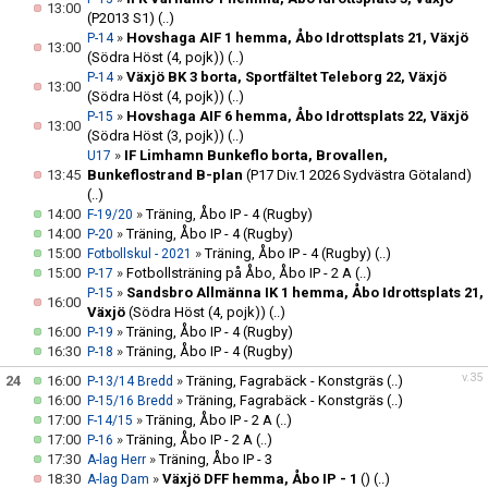
13:00
(P2013 S1)
(..)
»
Hovshaga AIF 1 hemma, Åbo Idrottsplats 21, Växjö
P-14
13:00
(Södra Höst (4, pojk))
(..)
»
Växjö BK 3 borta, Sportfältet Teleborg 22, Växjö
P-14
13:00
(Södra Höst (4, pojk))
(..)
»
Hovshaga AIF 6 hemma, Åbo Idrottsplats 22, Växjö
P-15
13:00
(Södra Höst (3, pojk))
(..)
»
IF Limhamn Bunkeflo borta, Brovallen,
U17
13:45
Bunkeflostrand B-plan
(P17 Div.1 2026 Sydvästra Götaland)
(..)
14:00
»
Träning, Åbo IP - 4 (Rugby)
F-19/20
14:00
»
Träning, Åbo IP - 4 (Rugby)
P-20
15:00
»
Träning, Åbo IP - 4 (Rugby)
(..)
Fotbollskul - 2021
15:00
»
Fotbollsträning på Åbo, Åbo IP - 2 A
(..)
P-17
»
Sandsbro Allmänna IK 1 hemma, Åbo Idrottsplats 21,
P-15
16:00
Växjö
(Södra Höst (4, pojk))
(..)
16:00
»
Träning, Åbo IP - 4 (Rugby)
P-19
16:30
»
Träning, Åbo IP - 4 (Rugby)
P-18
v.35
24
16:00
»
Träning, Fagrabäck - Konstgräs
(..)
P-13/14 Bredd
16:00
»
Träning, Fagrabäck - Konstgräs
(..)
P-15/16 Bredd
17:00
»
Träning, Åbo IP - 2 A
(..)
F-14/15
17:00
»
Träning, Åbo IP - 2 A
(..)
P-16
17:30
»
Träning, Åbo IP - 3
A-lag Herr
18:30
»
Växjö DFF hemma, Åbo IP - 1
()
(..)
A-lag Dam