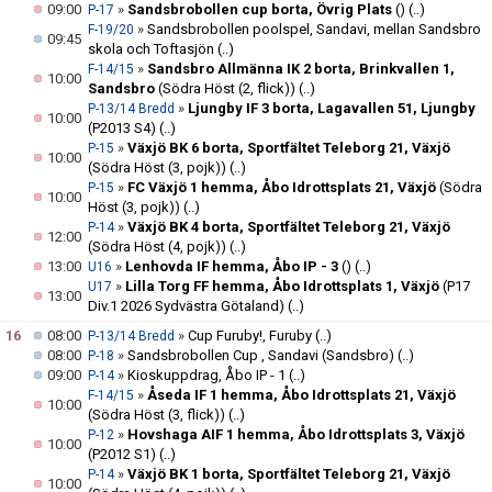
09:00
»
Sandsbrobollen cup borta, Övrig Plats
()
(..)
P-17
»
Sandsbrobollen poolspel, Sandavi, mellan Sandsbro
F-19/20
09:45
skola och Toftasjön
(..)
»
Sandsbro Allmänna IK 2 borta, Brinkvallen 1,
F-14/15
10:00
Sandsbro
(Södra Höst (2, flick))
(..)
»
Ljungby IF 3 borta, Lagavallen 51, Ljungby
P-13/14 Bredd
10:00
(P2013 S4)
(..)
»
Växjö BK 6 borta, Sportfältet Teleborg 21, Växjö
P-15
10:00
(Södra Höst (3, pojk))
(..)
»
FC Växjö 1 hemma, Åbo Idrottsplats 21, Växjö
(Södra
P-15
10:00
Höst (3, pojk))
(..)
»
Växjö BK 4 borta, Sportfältet Teleborg 21, Växjö
P-14
12:00
(Södra Höst (4, pojk))
(..)
13:00
»
Lenhovda IF hemma, Åbo IP - 3
()
(..)
U16
»
Lilla Torg FF hemma, Åbo Idrottsplats 1, Växjö
(P17
U17
13:00
Div.1 2026 Sydvästra Götaland)
(..)
16
08:00
»
Cup Furuby!, Furuby
(..)
P-13/14 Bredd
08:00
»
Sandsbrobollen Cup , Sandavi (Sandsbro)
(..)
P-18
09:00
»
Kioskuppdrag, Åbo IP - 1
(..)
P-14
»
Åseda IF 1 hemma, Åbo Idrottsplats 21, Växjö
F-14/15
10:00
(Södra Höst (3, flick))
(..)
»
Hovshaga AIF 1 hemma, Åbo Idrottsplats 3, Växjö
P-12
10:00
(P2012 S1)
(..)
»
Växjö BK 1 borta, Sportfältet Teleborg 21, Växjö
P-14
10:00