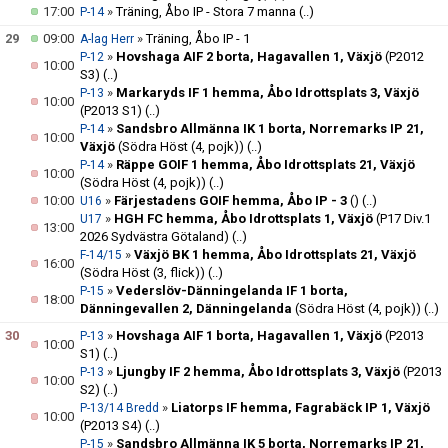
17:00
»
Träning, Åbo IP - Stora 7 manna
(..)
P-14
29
09:00
»
Träning, Åbo IP - 1
A-lag Herr
»
Hovshaga AIF 2 borta, Hagavallen 1, Växjö
(P2012
P-12
10:00
S3)
(..)
»
Markaryds IF 1 hemma, Åbo Idrottsplats 3, Växjö
P-13
10:00
(P2013 S1)
(..)
»
Sandsbro Allmänna IK 1 borta, Norremarks IP 21,
P-14
10:00
Växjö
(Södra Höst (4, pojk))
(..)
»
Räppe GOIF 1 hemma, Åbo Idrottsplats 21, Växjö
P-14
10:00
(Södra Höst (4, pojk))
(..)
10:00
»
Färjestadens GOIF hemma, Åbo IP - 3
()
(..)
U16
»
HGH FC hemma, Åbo Idrottsplats 1, Växjö
(P17 Div.1
U17
13:00
2026 Sydvästra Götaland)
(..)
»
Växjö BK 1 hemma, Åbo Idrottsplats 21, Växjö
F-14/15
16:00
(Södra Höst (3, flick))
(..)
»
Vederslöv-Dänningelanda IF 1 borta,
P-15
18:00
Dänningevallen 2, Dänningelanda
(Södra Höst (4, pojk))
(..)
30
»
Hovshaga AIF 1 borta, Hagavallen 1, Växjö
(P2013
P-13
10:00
S1)
(..)
»
Ljungby IF 2 hemma, Åbo Idrottsplats 3, Växjö
(P2013
P-13
10:00
S2)
(..)
»
Liatorps IF hemma, Fagrabäck IP 1, Växjö
P-13/14 Bredd
10:00
(P2013 S4)
(..)
»
Sandsbro Allmänna IK 5 borta, Norremarks IP 21,
P-15