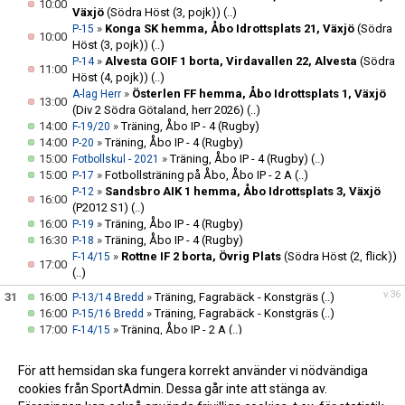
10:00
Växjö
(Södra Höst (3, pojk))
(..)
»
Konga SK hemma, Åbo Idrottsplats 21, Växjö
(Södra
P-15
10:00
Höst (3, pojk))
(..)
»
Alvesta GOIF 1 borta, Virdavallen 22, Alvesta
(Södra
P-14
11:00
Höst (4, pojk))
(..)
»
Österlen FF hemma, Åbo Idrottsplats 1, Växjö
A-lag Herr
13:00
(Div 2 Södra Götaland, herr 2026)
(..)
14:00
»
Träning, Åbo IP - 4 (Rugby)
F-19/20
14:00
»
Träning, Åbo IP - 4 (Rugby)
P-20
15:00
»
Träning, Åbo IP - 4 (Rugby)
(..)
Fotbollskul - 2021
15:00
»
Fotbollsträning på Åbo, Åbo IP - 2 A
(..)
P-17
»
Sandsbro AIK 1 hemma, Åbo Idrottsplats 3, Växjö
P-12
16:00
(P2012 S1)
(..)
16:00
»
Träning, Åbo IP - 4 (Rugby)
P-19
16:30
»
Träning, Åbo IP - 4 (Rugby)
P-18
»
Rottne IF 2 borta, Övrig Plats
(Södra Höst (2, flick))
F-14/15
17:00
(..)
v.36
31
16:00
»
Träning, Fagrabäck - Konstgräs
(..)
P-13/14 Bredd
16:00
»
Träning, Fagrabäck - Konstgräs
(..)
P-15/16 Bredd
17:00
»
Träning, Åbo IP - 2 A
(..)
F-14/15
17:00
»
Träning, Åbo IP - 2 A
(..)
P-16
»
Lessebo GOIF / Hovmantorp GOIF borta,
A-lag Dam
För att hemsidan ska fungera korrekt använder vi nödvändiga
18:30
Återkommer
()
(..)
cookies från SportAdmin. Dessa går inte att stänga av.