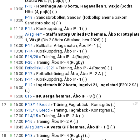
(Södra Höst (4, pojk))
(..)
»
Hovshaga AIF 3 borta, Hagavallen 1, Växjö
(Södra
P-15
10:00
Höst (4, pojk))
(..)
»
Sandsbrobollen, Sandavi (fotbollsplanerna bakom
P-19
10:00
Sandsbro skola)
(..)
11:15
»
Kioskuppdrag, Åbo IP - 1
(..)
P-14
»
Staffanstorp United FC hemma, Åbo Idrottsplats
A-lag Herr
13:00
1, Växjö
(Div 2 Södra Götaland, herr 2026)
(..)
13:00
»
Bollkallar A-lagsmatch, Åbo IP - 1
(..)
P-14
13:30
»
Kioskuppdrag, Åbo IP - 1
(..)
P-14
14:00
»
Träning, Åbo IP - 4 (Rugby)
F-19/20
14:00
»
Träning, Åbo IP - 4 (Rugby)
P-20
15:00
»
Träning, Åbo IP - 4 (Rugby)
(..)
Fotbollskul - 2021
15:00
»
Fotbollsträning på Åbo, Åbo IP - 2 A
(..)
P-17
15:45
»
Kioskuppdrag, Åbo IP - 1
(..)
P-14
»
Ingelstads IK 2 borta, Ingelvi 21, Ingelstad
(P2012 S3)
P-12
16:00
(..)
16:00
»
IFK Berga hemma, Åbo IP - 3
()
(..)
U16
v.34
17
16:00
»
Träning, Fagrabäck - Konstgräs
(..)
P-13/14 Bredd
16:00
»
Träning, Fagrabäck - Konstgräs
(..)
P-15/16 Bredd
17:00
»
Träning, Åbo IP - 2 A
(..)
F-14/15
17:00
»
Träning, Åbo IP - 2 A
(..)
P-16
18:45
»
Alvesta GIF hemma, Åbo IP - 1
()
(..)
A-lag Dam
18
17:00
»
Träning, Åbo IP - 4 (Rugby)
(..)
P-13