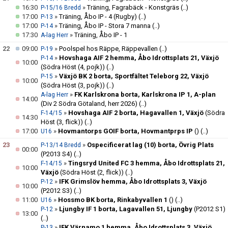
16:30
»
Träning, Fagrabäck - Konstgräs
(..)
P-15/16 Bredd
17:00
»
Träning, Åbo IP - 4 (Rugby)
(..)
P-13
17:00
»
Träning, Åbo IP - Stora 7 manna
(..)
P-14
17:30
»
Träning, Åbo IP - 1
A-lag Herr
22
09:00
»
Poolspel hos Räppe, Räppevallen
(..)
P-19
»
Hovshaga AIF 2 hemma, Åbo Idrottsplats 21, Växjö
P-14
10:00
(Södra Höst (4, pojk))
(..)
»
Växjö BK 2 borta, Sportfältet Teleborg 22, Växjö
P-15
10:00
(Södra Höst (3, pojk))
(..)
»
FK Karlskrona borta, Karlskrona IP 1, A-plan
A-lag Herr
14:00
(Div 2 Södra Götaland, herr 2026)
(..)
»
Hovshaga AIF 2 borta, Hagavallen 1, Växjö
(Södra
F-14/15
14:30
Höst (3, flick))
(..)
17:00
»
Hovmantorps GOIF borta, Hovmantprps IP
()
(..)
U16
23
»
Ospecificerat lag (10) borta, Övrig Plats
P-13/14 Bredd
00:00
(P2013 S4)
(..)
»
Tingsryd United FC 3 hemma, Åbo Idrottsplats 21,
F-14/15
10:00
Växjö
(Södra Höst (2, flick))
(..)
»
IFK Grimslöv hemma, Åbo Idrottsplats 3, Växjö
P-12
10:00
(P2012 S3)
(..)
11:00
»
Hossmo BK borta, Rinkabyvallen 1
()
(..)
U16
»
Ljungby IF 1 borta, Lagavallen 51, Ljungby
(P2012 S1)
P-12
13:00
(..)
»
IFK Värnamo 1 hemma, Åbo Idrottsplats 3, Växjö
P-13