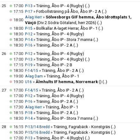
25
17:00
»
Träning, Åbo IP - 4 (Rugby)
(..)
P-13
17:15
»
Fotbollsträning på Åbo, Åbo IP - 2 A
(..)
P-17
»
Sölvesborgs GIF hemma, Åbo Idrottsplats 1,
A-lag Herr
18:00
Växjö
(Div 2 Södra Götaland, herr 2026)
(..)
18:00
»
Bollkallar A-laget Herrar, Åbo IP - 1
(..)
P-15
18:30
»
Träning, Åbo IP - 4 (Rugby)
P-12
18:30
»
Träning, Åbo IP - Stora 7 manna
(..)
P-14
18:30
»
Träning, Åbo IP - 2 A
(..)
P-16
26
17:00
»
Träning, Åbo IP - 4 (Rugby)
P-12
17:00
»
Träning, Åbo IP - 4 (Rugby)
(..)
P-13
17:15
»
Träning, Åbo IP - 2 B
P-19
18:30
»
Träning, Åbo IP - 2 A
(..)
F-14/15
19:00
»
Träning, Åbo IP - 1
A-lag Dam
19:30
»
Älmhults IF hemma, Norremark
()
(..)
U16
27
17:00
»
Träning, Åbo IP - 2 A
(..)
F-14/15
17:00
»
Träning, Åbo IP - 4 (Rugby)
P-12
17:00
»
Träning, Åbo IP - 2 A
(..)
P-16
17:30
»
Träning, Åbo IP - 1
A-lag Herr
18:15
»
Träning, Åbo IP - 2 A
(..)
P-18
18:30
»
Träning, Åbo IP - Stora 7 manna
(..)
P-14
28
16:15
»
Träning, Fagrabäck - Konstgräs
(..)
P-13/14 Bredd
16:30
»
Träning, Fagrabäck - Konstgräs
(..)
P-15/16 Bredd
17:00
»
Träning, Åbo IP - 4 (Rugby)
(..)
P-13