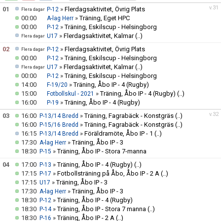
MEDLEM
v.31
01
»
Flerdagsaktivitet, Övrig Plats
P-12
Flera dagar
00:00
»
Träning, Eget HPC
A-lag Herr
00:00
»
Träning, Eskilscup - Helsingborg
P-12
DOKUMENT
»
Flerdagsaktivitet, Kalmar
(..)
U17
Flera dagar
02
»
Flerdagsaktivitet, Övrig Plats
P-12
Flera dagar
FÖLJ OSS PÅ FACEBOOK
00:00
»
Träning, Eskilscup - Helsingborg
P-12
»
Flerdagsaktivitet, Kalmar
(..)
U17
Flera dagar
00:00
»
Träning, Eskilscup - Helsingborg
P-12
14:00
»
Träning, Åbo IP - 4 (Rugby)
F-19/20
15:00
»
Träning, Åbo IP - 4 (Rugby)
(..)
Fotbollskul - 2021
16:00
»
Träning, Åbo IP - 4 (Rugby)
P-19
v.32
03
16:00
»
Träning, Fagrabäck - Konstgräs
(..)
P-13/14 Bredd
16:00
»
Träning, Fagrabäck - Konstgräs
(..)
P-15/16 Bredd
16:15
»
Föräldramöte, Åbo IP - 1
(..)
P-13/14 Bredd
17:30
»
Träning, Åbo IP - 3
A-lag Herr
18:30
»
Träning, Åbo IP - Stora 7-manna
P-15
04
17:00
»
Träning, Åbo IP - 4 (Rugby)
(..)
P-13
17:15
»
Fotbollsträning på Åbo, Åbo IP - 2 A
(..)
P-17
17:15
»
Träning, Åbo IP - 3
U17
17:30
»
Träning, Åbo IP - 3
A-lag Herr
18:30
»
Träning, Åbo IP - 4 (Rugby)
P-12
18:30
»
Träning, Åbo IP - Stora 7 manna
(..)
P-14
18:30
»
Träning, Åbo IP - 2 A
(..)
P-16