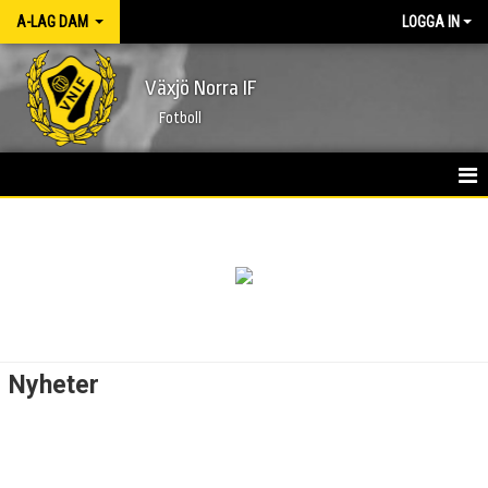
A-LAG DAM
LOGGA IN
Växjö Norra IF
Fotboll
HEM
NYHETER
KALENDER
MATCHER
Nyheter
TRUPPEN
BILDGALLERI