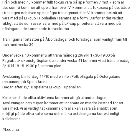
Från och med nu kommer fullt fokus vara på spelformen 7 mot 7 som är
DOKUMENT
det som vi kommer att spela framöver. Vi kommer att fokusera på det både
i träningen och även spela några träningsmatcher. Vi kommer också att
KONTAKT
vara med på LF-cup i Tipshallen i samma spelform. Därför är det väldigt
viktigt att de som avser vara med på LF-cup prioriterar att vara med på
träningarna de kommande tre veckorna.
Träningarna fortsätter på Åbo tisdagar och torsdagar som vanligt fram till
och med vecka 39.
Under vecka 40 kommer vi att träna måndag 29/9 kl 17:30-19:00 på
Fagrabäcks konstgräsplan och under vecka 41 kommer vi att träna onsdag
8/10 kl 18:15-19:30 på samma plan.
Avslutning blir lördag 11/10 med en liten Fotbollsgala på Östergatans
restaurang på Spiris Arena.
Dagen efter 12/10 spelar vi LF-cup i Tipshallen.
Kallelser till de olika aktiviterna kommer att gå ut under dagen.
Avslutningen och cupen kommer att innebära en mindre kostnad för att
vara med. Vi är väldigt tacksamma om alla kan svara så snabbt som
möjligt på de olika kallelserna och märka betalningarna korrekt enligt
kallelserna.
//Ledarna