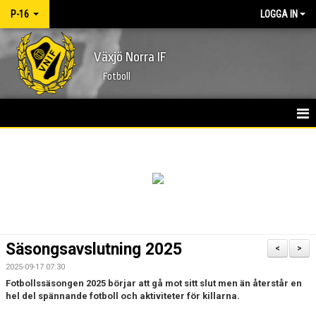
P-16
LOGGA IN
Växjö Norra IF
Fotboll
HEM
NYHETER
KALENDER
MATCHER
Säsongsavslutning 2025
<
>
TRUPPEN
2025-09-17 07:30
Fotbollssäsongen 2025 börjar att gå mot sitt slut men än återstår en
BILDGALLERI
hel del spännande fotboll och aktiviteter för killarna.