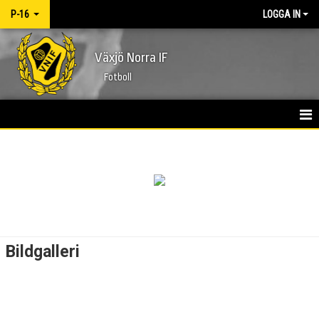
P-16
LOGGA IN
Växjö Norra IF
Fotboll
HEM
NYHETER
KALENDER
MATCHER
Bildgalleri
TRUPPEN
BILDGALLERI