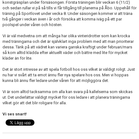
konstgräsplan under försäsongen. Första träningen blir veckan 6 (11/2)
DOKUMENT
och sedan rullar vi på så tills vi får tillgång till planerna på Åbo. Uppehåll för
träning på Sportlovet under vecka 8. Under säsongen kommer vi att träna
KONTAKT
två gånger i veckan även i år och försöka att komma iväg på ett par
poolspel under våren och hösten.
Vi är väl medvetna om att många har olika vinteridrotter som kan krocka
med träningarna och det är självklart inga problem med att man prioriterar
dessa. Tänk på att vädret kan variera ganska kraftigt under februari/mars
så kom alltid klädda efter aktuellt väder och bättre med lite för mycket
kläder än för lite.
Det är stort intresse av att spela fotboll hos oss vilket är väldigt roligt. Just
nu har vi svårt att ta emot ännu fler nya spelare hos oss. Men vi hoppas
kunna bli ännu fler ledare under våren för att möjliggöra det.
Vi är som alltid tacksamma om alla kan svara på kallelserna som skickas
ut. Det underlättar väldigt mycket för oss ledare i att planera träningarna
vilket gör att det blir roligare för alla.
Vi ses snart!