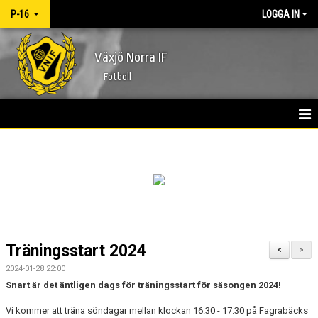
P-16
LOGGA IN
Växjö Norra IF
Fotboll
HEM
NYHETER
KALENDER
MATCHER
Träningsstart 2024
<
>
TRUPPEN
2024-01-28 22:00
Snart är det äntligen dags för träningsstart för säsongen 2024!
BILDGALLERI
Vi kommer att träna söndagar mellan klockan 16.30 - 17.30 på Fagrabäcks