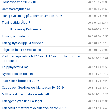
Höstlovscamp 28-29/10
2019-10-06 08:30
Sommarerbjudande
2019-07-05 09:58
Härlig avslutning på SommarCampen 2019
2019-06-20 14:06
Träningstider Åbo IP
2019-04-25 22:47
Fotboll på Araby Park Arena
2019-02-08 12:13
Träningserbjudande
2019-02-04 13:59
Talang flyttas upp i A-truppen
2019-01-22 11:19
Inbjudan från Lakers Ladies
2019-01-16 09:02
Klart med nya ledare til P16 och U17 samt förlängning av
2018-12-22 11:01
koordinator
Truppnyheter A-lag
2018-11-29 08:59
Ny headcoach för P16
2018-11-27 11:17
Isac & Isak fortsätter 2019!
2018-11-23 14:20
Cabbe och Geoffrey ger klartecken för 2019!
2018-11-22 16:49
Mittbackslöfte förstärker A-laget!
2018-11-21 11:23
Talanger flyttas upp i A-laget
2018-11-20 09:36
Talangfulla mittfältare ger klartecken för 2019!
2018-11-19 14:45