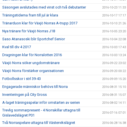
Säsongen avslutades med vinst och två debutanter
2016-10-23 11:33
Träningstiderna fram till jul är klara
2016-10-17 17:17
Tränarduon klar för Växjö Norras A-trupp 2017
2016-10-10 21:26
Nya tränare för Växjö Norras J18
2016-10-05 23:20
Saso Atanasoski blir Sportchef Senior
2016-10-04 22:08
Kval till div 4 2017
2016-10-03 17:43
Dragningen klar för Norralotten 2016
2016-10-03 13:24
Växjö Norra söker ungdomstränare
2016-09-22 23:02
Växjö Norra förstärker organisationen
2016-09-20 00:22
Fotbollsskor i strl 39-43
2016-09-09 15:20
Engagerade människor behövs till Norra
2016-08-31 15:10
Inventeringen på City Gross
2016-08-31 15:07
A-laget träningsspelar inför omstarten av serien
2016-08-02 14:11
Trevlig sommarpresent - 4 Norrakillar uttagna till
2016-07-16 07:01
Gislavedslägret P01
Två Norraspelare uttagna till Västervikslägret
2016-06-28 16:38