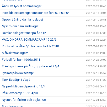
Ännu ett lyckat sommarläger
2017-06-22 18:45
Inställda extratränigar ons och fre för P02-P03P04
2017-06-18 20:04
Öppen träning damlandslaget
2017-06-10 20:53
Ny info om damlandslaget
2017-06-09 13:48
Damlandslaget tränar på Åbo IP
2017-06-08 17:38
VÄXJÖ NORRA SOMMARCAMP 19-22/6
2017-06-05 22:27
Poolspel på Åbo 6/5 för barn födda 2010
2017-05-08 15:26
Målvaktsträningen!
2017-05-07 19:05
Fotboll för barn födda 2011
2017-04-25 09:09
Träningstiderna på Åbo, uppdaterad 24/4
2017-04-14 19:55
Lyckad påsklovscamp!
2017-04-11 15:52
Tack EcoSign i Växjö
2017-04-06 11:29
Ny profilklädersutprovning 12/4
2017-04-06 06:44
Påsklovscamp 10-11 April
2017-03-13 16:16
Nystart för flickor och pojkar 08
2017-02-24 13:52
Sportlovscamp
2017-02-21 22:45