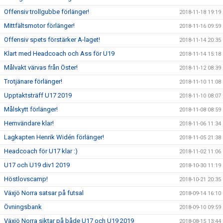
Offensiv trollgubbe förlänger!
2018-11-18 19:19
Mittfältsmotor förlänger!
2018-11-16 09:59
Offensiv spets förstärker A-laget!
2018-11-14 20:35
Klart med Headcoach och Ass för U19
2018-11-14 15:18
Målvakt värvas från Öster!
2018-11-12 08:39
Trotjänare förlänger!
2018-11-10 11:08
Upptaktsträff U17 2019
2018-11-10 08:07
Målskytt förlänger!
2018-11-08 08:59
Hemvändare klar!
2018-11-06 11:34
Lagkapten Henrik Widén förlänger!
2018-11-05 21:38
Headcoach för U17 klar :)
2018-11-02 11:06
U17 och U19 div1 2019
2018-10-30 11:19
Höstlovscamp!
2018-10-21 20:35
Växjö Norra satsar på futsal
2018-09-14 16:10
Övningsbank
2018-09-10 09:59
Växjö Norra siktar på både U17 och U19 2019
2018-08-15 13:44