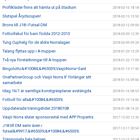
Profilkläder finns att hämta ut på Stadium
2018-02-16 18:18
Slutspel Årydscupen!
2018-02-15 13:50
Brons till J18 i Futsal-DM
2018-02-12 09:00
Fotbollskul för barn födda 2012-2013
2018-02-09 12:39
Tung Cuphelg för de äldre Norralagen
2018-02-09 09:24
Talang flyttas upp i A-truppen
2018-01-29 13:29
Två nya förstärkningar till A-truppen
2018-01-22 17:09
Bingolotto&#10084;&#65039;VäxjöNorra=Sant
2018-01-19 17:45
OnePartnerGroup och Växjö Norra IF förlänger sitt
2018-01-16 09:06
samarbete
Idag 16/1 är samtliga konstgräsplaner avstängda
2018-01-16 08:53
Fotboll för alla&#10084;&#65039;
2018-01-10 14:06
Uppdaterade träningstider 20180108
2018-01-08 14:25
Växjö Norra sluter sponsoravtal med APP Propertis
2017-12-20 12:35
J18 till DM semi även i
2017-12-17 20:54
futsal&#9917;&#65039;&#10084;&#65039;
Träningsvila hela helgen
2017-12-15 10:18