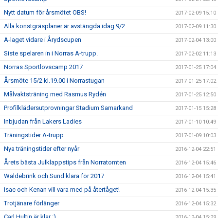
Nytt datum för årsmötet OBS!
2017-02-09 15:10
Alla konstgräsplaner är avstängda idag 9/2
2017-02-09 11:30
A-laget vidare i Årydscupen
2017-02-04 13:00
Siste spelaren in i Norras A-trupp.
2017-02-02 11:13
Norras Sportlovscamp 2017
2017-01-25 17:04
Årsmöte 15/2 kl.19.00 i Norrastugan
2017-01-25 17:02
Målvaktsträning med Rasmus Rydén
2017-01-25 12:50
Profilklädersutprovningar Stadium Samarkand
2017-01-15 15:28
Inbjudan från Lakers Ladies
2017-01-10 10:49
Träningstider A-trupp
2017-01-09 10:03
Nya träningstider efter nyår
2016-12-04 22:51
Årets bästa Julklappstips från Norratomten
2016-12-04 15:46
Waldebrink och Sund klara för 2017
2016-12-04 15:41
Isac och Kenan vill vara med på återtåget!
2016-12-04 15:35
Trotjänare förlänger
2016-12-04 15:32
Carl Hultin är klar :)
2016-12-04 15:29