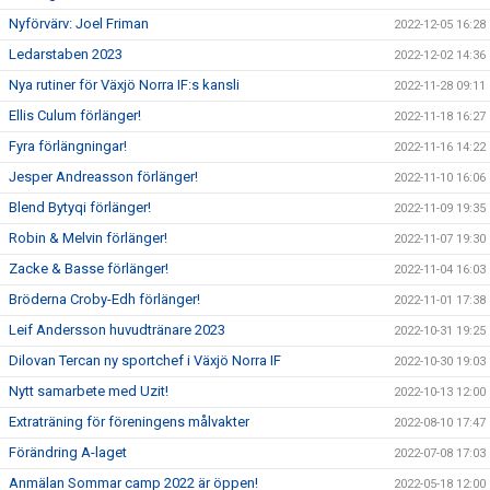
Nyförvärv: Joel Friman
2022-12-05 16:28
Ledarstaben 2023
2022-12-02 14:36
Nya rutiner för Växjö Norra IF:s kansli
2022-11-28 09:11
Ellis Culum förlänger!
2022-11-18 16:27
Fyra förlängningar!
2022-11-16 14:22
Jesper Andreasson förlänger!
2022-11-10 16:06
Blend Bytyqi förlänger!
2022-11-09 19:35
Robin & Melvin förlänger!
2022-11-07 19:30
Zacke & Basse förlänger!
2022-11-04 16:03
Bröderna Croby-Edh förlänger!
2022-11-01 17:38
Leif Andersson huvudtränare 2023
2022-10-31 19:25
Dilovan Tercan ny sportchef i Växjö Norra IF
2022-10-30 19:03
Nytt samarbete med Uzit!
2022-10-13 12:00
Extraträning för föreningens målvakter
2022-08-10 17:47
Förändring A-laget
2022-07-08 17:03
Anmälan Sommar camp 2022 är öppen!
2022-05-18 12:00