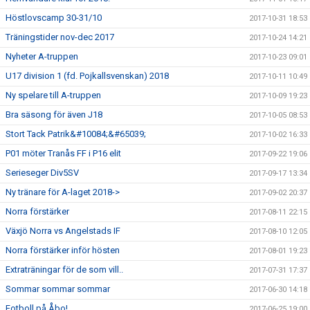
Höstlovscamp 30-31/10
2017-10-31 18:53
Träningstider nov-dec 2017
2017-10-24 14:21
Nyheter A-truppen
2017-10-23 09:01
U17 division 1 (fd. Pojkallsvenskan) 2018
2017-10-11 10:49
Ny spelare till A-truppen
2017-10-09 19:23
Bra säsong för även J18
2017-10-05 08:53
Stort Tack Patrik&#10084;&#65039;
2017-10-02 16:33
P01 möter Tranås FF i P16 elit
2017-09-22 19:06
Serieseger Div5SV
2017-09-17 13:34
Ny tränare för A-laget 2018->
2017-09-02 20:37
Norra förstärker
2017-08-11 22:15
Växjö Norra vs Angelstads IF
2017-08-10 12:05
Norra förstärker inför hösten
2017-08-01 19:23
Extraträningar för de som vill..
2017-07-31 17:37
Sommar sommar sommar
2017-06-30 14:18
Fotboll på Åbo!
2017-06-25 19:00