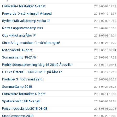
Försvarare förstärker A-laget
2018-08-02 12:29
Forwardsförstärkning till A-laget!
2018-07-12 16:37
Rydéns Målvaktscamp vecka 33
2018-07-09 10:59
Norras uppstartscamp v.33
2018-07-09 10:56
Obs viktigt ang Åbo IP
2018-07-03 14:01
Sista A-lagsmatchen för vårsäsongen!
2018-06-28 13:20
Nyförvärv till A-laget
2018-06-18 09:24
Sommarcamp 18-21/6
2018-06-06 17:25
Profilklädersutprovning idag 16-20 på Åbovillan
2018-05-14 07:44
U17 vs Östers IF 13/5 kl.12.00 på Åbo IP
2018-05-12 12:13
Poolspel 3 mot 3 med sarg
2018-05-08 06:23
SommarCamp 2018
2018-04-27 08:23
Försvarare förstärker A-laget!
2018-04-11 13:58
Spetsvärvning till A-laget!
2018-04-06 08:21
Pressmeddelande 2018-03-08
2018-03-08 20:08
Sportlovscamp 2018
2018-02-20 13:00