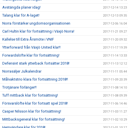
Avstängda planer idag!
2017-12-14 13:23
Talang klar för A-laget!
2017-12-13 09:35
Norra förstärker ungdomsorganisationen
2017-12-06 16:04
Carl Hultin klar för fortsättning i Växjö Norra!
2017-11-21 09:27
Kallelse till Extra Årsmöte i VNIF
2017-11-20 09:32
Ytterforward från Växjö United klar!!
2017-11-17 19:39
Forwardslöfte klar för fortsättning!
2017-11-14 13:33
Defensivt stark ytterback fortsätter 2018!
2017-11-13 12:12
Norrasäljer Julkalendrar
2017-11-11 05:44
Målvaktstrio klara för fortsättning 2018!!
2017-11-09 20:39
Trotjänare förlänger!!
2017-11-08 14:10
Tuff mittback klar för fortsättning!
2017-11-08 09:39
Försvarslöfte klar för fortsatt spel 2018!
2017-11-06 14:46
Casper Nilsson klar för fortsättning!
2017-11-03 11:27
Mittbacksgeneral klar för fortsättning!
2017-11-02 10:29
Hemvändare klar för 2018!
2017-11-01 10:17