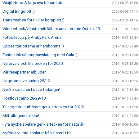
Växjö Norra A-lags nya tränarstab
2021-08-25 15:50
Digital Bingolott :)
2020-04-08 07:14
Tränarstaben för P17 är komplett :)
2020-02-21 14:16
Vänsterback/vänstermittfältare ansluter från Öster U19
2019-11-01 09:03
Fotbollscup på Araby Park Arena
2019-10-31 12:44
Uppesittarlotterna är hemkomna :)
2019-10-28 21:40
Fantastisk säsongsavslutning med Gala :)
2019-10-28 13:38
Nyförvärv och klartecken för 2020!
2019-10-25 15:30
Vår resepartner erbjuder
2019-10-22 18:59
Ungdomsavslutning 25/10
2019-10-20 18:26
Nyckelspelaren Luzze förlänger!
2019-10-17 15:40
Höstlovscamp 28-29/10
2019-10-16 21:44
Talanger/kulturbärare ger klartecken för 2020!
2019-10-16 11:20
Mittfältsgeneral klar!
2019-10-11 09:58
Fyra nyckelspelare ger klartecken för nästa år!
2019-10-09 10:06
Nyförvärv - trio ansluter från Öster U19!
2019-10-08 10:22