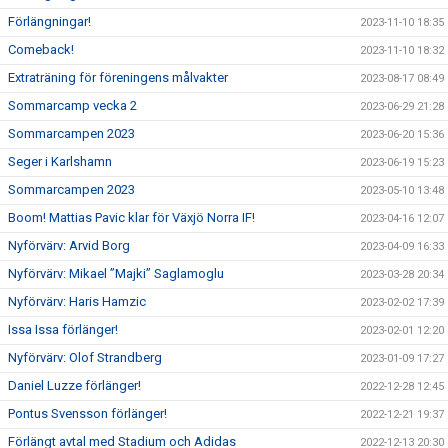
Förlängningar!
2023-11-10 18:35
Comeback!
2023-11-10 18:32
Extraträning för föreningens målvakter
2023-08-17 08:49
Sommarcamp vecka 2
2023-06-29 21:28
Sommarcampen 2023
2023-06-20 15:36
Seger i Karlshamn
2023-06-19 15:23
Sommarcampen 2023
2023-05-10 13:48
Boom! Mattias Pavic klar för Växjö Norra IF!
2023-04-16 12:07
Nyförvärv: Arvid Borg
2023-04-09 16:33
Nyförvärv: Mikael ”Majki” Saglamoglu
2023-03-28 20:34
Nyförvärv: Haris Hamzic
2023-02-02 17:39
Issa Issa förlänger!
2023-02-01 12:20
Nyförvärv: Olof Strandberg
2023-01-09 17:27
Daniel Luzze förlänger!
2022-12-28 12:45
Pontus Svensson förlänger!
2022-12-21 19:37
Förlängt avtal med Stadium och Adidas
2022-12-13 20:30