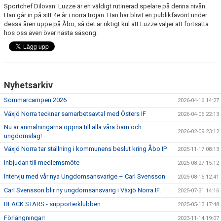
Sportchef Dilovan: Luzze är en väldigt rutinerad spelare på denna nivån.
Han går in på sitt 4e år i norra tröjan. Han har blivit en publikfavorit under
dessa åren uppe på Åbo, så det är riktigt kul att Luzze väljer att fortsätta
hos oss även över nästa säsong.
Nyhetsarkiv
Sommarcampen 2026
2026-04-16 14:27
Växjö Norra tecknar samarbetsavtal med Östers IF
2026-04-06 22:13
Nu är anmälningarna öppna till alla våra barn och
2026-02-09 23:12
ungdomslag!
Växjö Norra tar ställning i kommunens beslut kring Åbo IP
2025-11-17 08:13
Inbjudan till medlemsmöte
2025-08-27 15:12
Intervju med vår nya Ungdomsansvarige – Carl Svensson
2025-08-15 12:41
Carl Svensson blir ny ungdomsansvarig i Växjö Norra IF.
2025-07-31 14:16
BLACK STARS - supporterklubben
2025-05-13 17:48
Förlängningar!
2023-11-14 19:07