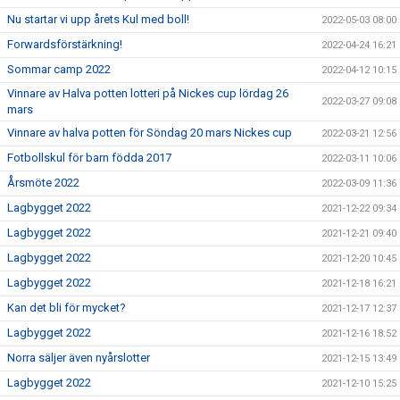
Nu startar vi upp årets Kul med boll!
2022-05-03 08:00
Forwardsförstärkning!
2022-04-24 16:21
Sommar camp 2022
2022-04-12 10:15
Vinnare av Halva potten lotteri på Nickes cup lördag 26
2022-03-27 09:08
mars
Vinnare av halva potten för Söndag 20 mars Nickes cup
2022-03-21 12:56
Fotbollskul för barn födda 2017
2022-03-11 10:06
Årsmöte 2022
2022-03-09 11:36
Lagbygget 2022
2021-12-22 09:34
Lagbygget 2022
2021-12-21 09:40
Lagbygget 2022
2021-12-20 10:45
Lagbygget 2022
2021-12-18 16:21
Kan det bli för mycket?
2021-12-17 12:37
Lagbygget 2022
2021-12-16 18:52
Norra säljer även nyårslotter
2021-12-15 13:49
Lagbygget 2022
2021-12-10 15:25