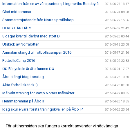
Information från en av våra partners, Lingmerths Resebyrå.
2016-06-27 13:47
Glad midsommar
2016-06-24 08:08
Sommarerbjudande från Norras profilshop
2016-06-22 15:56
DERBYT ÄR HÄR!
2016-06-02 21:42
8 dagar kvar till derbyt med stort D
2016-05-26 00:44
Utskick av Norralotten
2016-05-18 23:08
Anmälan stängd till fotbollscampen 2016
2016-05-17 21:56
FotbollsCamp 2016
2016-05-02 22:33
¤¤ Bilnyckeln är återfunnen ¤¤
2016-05-01 17:07
Åbo stängt idag torsdag
2016-04-28 13:30
Äkta fotbollskärlek :)
2016-04-28 01:30
Målvaktsträning för Växjö Norras målvakter
2016-04-27 08:35
Hemmapremiär på Åbo IP
2016-04-26 18:55
Idag skulle vara första träningskvällen på Åbo IP
2016-04-25 23:34
Utprovning fotbollsskor Adidas toppmodeller
2016-02-19 11:56
Utprovning av profilkläder Stadium
För att hemsidan ska fungera korrekt använder vi nödvändiga
2016-02-10 11:07