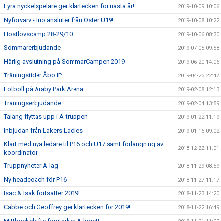
Fyra nyckelspelare ger klartecken för nästa år!
2019-10-09 10:06
Nyförvärv - trio ansluter från Öster U19!
2019-10-08 10:22
Höstlovscamp 28-29/10
2019-10-06 08:30
Sommarerbjudande
2019-07-05 09:58
Härlig avslutning på SommarCampen 2019
2019-06-20 14:06
Träningstider Åbo IP
2019-04-25 22:47
Fotboll på Araby Park Arena
2019-02-08 12:13
Träningserbjudande
2019-02-04 13:59
Talang flyttas upp i A-truppen
2019-01-22 11:19
Inbjudan från Lakers Ladies
2019-01-16 09:02
Klart med nya ledare til P16 och U17 samt förlängning av
2018-12-22 11:01
koordinator
Truppnyheter A-lag
2018-11-29 08:59
Ny headcoach för P16
2018-11-27 11:17
Isac & Isak fortsätter 2019!
2018-11-23 14:20
Cabbe och Geoffrey ger klartecken för 2019!
2018-11-22 16:49
Mittbackslöfte förstärker A-laget!