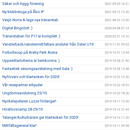
Säker och trygg förening
2021-09-29 16:51
Ny klubbstuga på Åbo IP
2021-09-15 15:20
Växjö Norra A-lags nya tränarstab
2021-08-25 15:50
Digital Bingolott :)
2020-04-08 07:14
Tränarstaben för P17 är komplett :)
2020-02-21 14:16
Vänsterback/vänstermittfältare ansluter från Öster U19
2019-11-01 09:03
Fotbollscup på Araby Park Arena
2019-10-31 12:44
Uppesittarlotterna är hemkomna :)
2019-10-28 21:40
Fantastisk säsongsavslutning med Gala :)
2019-10-28 13:38
Nyförvärv och klartecken för 2020!
2019-10-25 15:30
Vår resepartner erbjuder
2019-10-22 18:59
Ungdomsavslutning 25/10
2019-10-20 18:26
Nyckelspelaren Luzze förlänger!
2019-10-17 15:40
Höstlovscamp 28-29/10
2019-10-16 21:44
Talanger/kulturbärare ger klartecken för 2020!
2019-10-16 11:20
Mittfältsgeneral klar!
2019-10-11 09:58