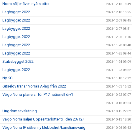
Norra säljer även nyårslotter
2021-12-15 13:49
Lagbygget 2022
2021-12-10 15:25
Lagbygget 2022
2021-12-09 09:45
Lagbygget 2022
2021-12-07 08:51
Lagbygget 2022
2021-12-06 11:16
Lagbygget 2022
2021-11-28 08:48
Lagbygget 2022
2021-11-25 09:44
Stabsbygget 2022
2021-11-24 09:09
Lagbygget 2022
2021-11-23 08:52
Ny KC
2021-11-18 12:12
Gitselov tränar Norras A-lag från 2022
2021-11-03 16:52
Växjö Norra planerar för P17 nationell div1
2021-10-22 07:07
2021-10-16 09:24
Ungdomsavslutning
2021-10-15 22:02
Växjö Norra säljer Uppesittarlotter till den 23/12 !
2021-10-13 18:20
Växjö Norra IF söker ny klubbchef/kansliansvarig
2021-10-06 09:43