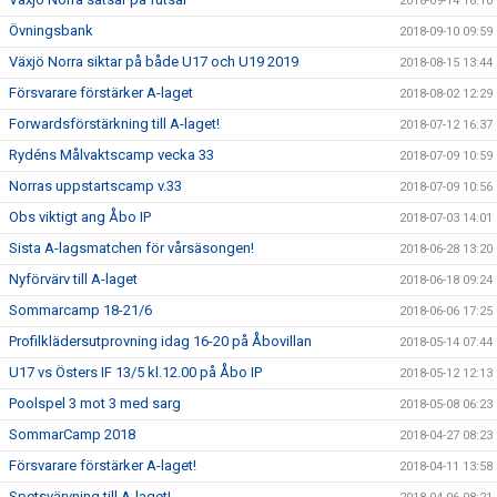
2018-09-14 16:10
Övningsbank
2018-09-10 09:59
Växjö Norra siktar på både U17 och U19 2019
2018-08-15 13:44
Försvarare förstärker A-laget
2018-08-02 12:29
Forwardsförstärkning till A-laget!
2018-07-12 16:37
Rydéns Målvaktscamp vecka 33
2018-07-09 10:59
Norras uppstartscamp v.33
2018-07-09 10:56
Obs viktigt ang Åbo IP
2018-07-03 14:01
Sista A-lagsmatchen för vårsäsongen!
2018-06-28 13:20
Nyförvärv till A-laget
2018-06-18 09:24
Sommarcamp 18-21/6
2018-06-06 17:25
Profilklädersutprovning idag 16-20 på Åbovillan
2018-05-14 07:44
U17 vs Östers IF 13/5 kl.12.00 på Åbo IP
2018-05-12 12:13
Poolspel 3 mot 3 med sarg
2018-05-08 06:23
SommarCamp 2018
2018-04-27 08:23
Försvarare förstärker A-laget!
2018-04-11 13:58
Spetsvärvning till A-laget!