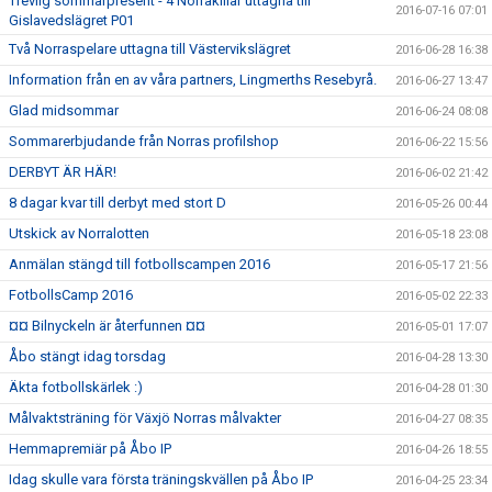
Trevlig sommarpresent - 4 Norrakillar uttagna till
2016-07-16 07:01
Gislavedslägret P01
Två Norraspelare uttagna till Västervikslägret
2016-06-28 16:38
Information från en av våra partners, Lingmerths Resebyrå.
2016-06-27 13:47
Glad midsommar
2016-06-24 08:08
Sommarerbjudande från Norras profilshop
2016-06-22 15:56
DERBYT ÄR HÄR!
2016-06-02 21:42
8 dagar kvar till derbyt med stort D
2016-05-26 00:44
Utskick av Norralotten
2016-05-18 23:08
Anmälan stängd till fotbollscampen 2016
2016-05-17 21:56
FotbollsCamp 2016
2016-05-02 22:33
¤¤ Bilnyckeln är återfunnen ¤¤
2016-05-01 17:07
Åbo stängt idag torsdag
2016-04-28 13:30
Äkta fotbollskärlek :)
2016-04-28 01:30
Målvaktsträning för Växjö Norras målvakter
2016-04-27 08:35
Hemmapremiär på Åbo IP
2016-04-26 18:55
Idag skulle vara första träningskvällen på Åbo IP
2016-04-25 23:34