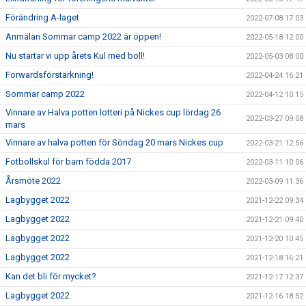
Förändring A-laget
2022-07-08 17:03
Anmälan Sommar camp 2022 är öppen!
2022-05-18 12:00
Nu startar vi upp årets Kul med boll!
2022-05-03 08:00
Forwardsförstärkning!
2022-04-24 16:21
Sommar camp 2022
2022-04-12 10:15
Vinnare av Halva potten lotteri på Nickes cup lördag 26
2022-03-27 09:08
mars
Vinnare av halva potten för Söndag 20 mars Nickes cup
2022-03-21 12:56
Fotbollskul för barn födda 2017
2022-03-11 10:06
Årsmöte 2022
2022-03-09 11:36
Lagbygget 2022
2021-12-22 09:34
Lagbygget 2022
2021-12-21 09:40
Lagbygget 2022
2021-12-20 10:45
Lagbygget 2022
2021-12-18 16:21
Kan det bli för mycket?
2021-12-17 12:37
Lagbygget 2022
2021-12-16 18:52