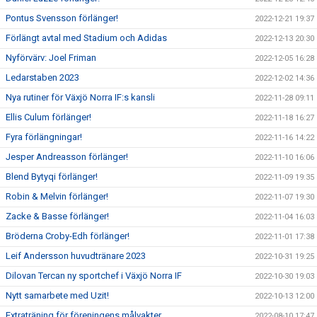
Pontus Svensson förlänger!
2022-12-21 19:37
Förlängt avtal med Stadium och Adidas
2022-12-13 20:30
Nyförvärv: Joel Friman
2022-12-05 16:28
Ledarstaben 2023
2022-12-02 14:36
Nya rutiner för Växjö Norra IF:s kansli
2022-11-28 09:11
Ellis Culum förlänger!
2022-11-18 16:27
Fyra förlängningar!
2022-11-16 14:22
Jesper Andreasson förlänger!
2022-11-10 16:06
Blend Bytyqi förlänger!
2022-11-09 19:35
Robin & Melvin förlänger!
2022-11-07 19:30
Zacke & Basse förlänger!
2022-11-04 16:03
Bröderna Croby-Edh förlänger!
2022-11-01 17:38
Leif Andersson huvudtränare 2023
2022-10-31 19:25
Dilovan Tercan ny sportchef i Växjö Norra IF
2022-10-30 19:03
Nytt samarbete med Uzit!
2022-10-13 12:00
Extraträning för föreningens målvakter
2022-08-10 17:47