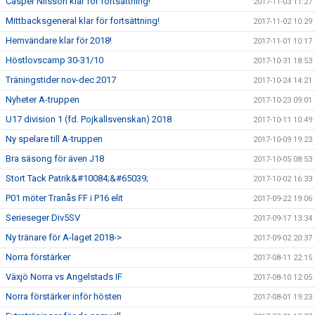
Casper Nilsson klar för fortsättning!
2017-11-03 11:27
Mittbacksgeneral klar för fortsättning!
2017-11-02 10:29
Hemvändare klar för 2018!
2017-11-01 10:17
Höstlovscamp 30-31/10
2017-10-31 18:53
Träningstider nov-dec 2017
2017-10-24 14:21
Nyheter A-truppen
2017-10-23 09:01
U17 division 1 (fd. Pojkallsvenskan) 2018
2017-10-11 10:49
Ny spelare till A-truppen
2017-10-09 19:23
Bra säsong för även J18
2017-10-05 08:53
Stort Tack Patrik&#10084;&#65039;
2017-10-02 16:33
P01 möter Tranås FF i P16 elit
2017-09-22 19:06
Serieseger Div5SV
2017-09-17 13:34
Ny tränare för A-laget 2018->
2017-09-02 20:37
Norra förstärker
2017-08-11 22:15
Växjö Norra vs Angelstads IF
2017-08-10 12:05
Norra förstärker inför hösten
2017-08-01 19:23