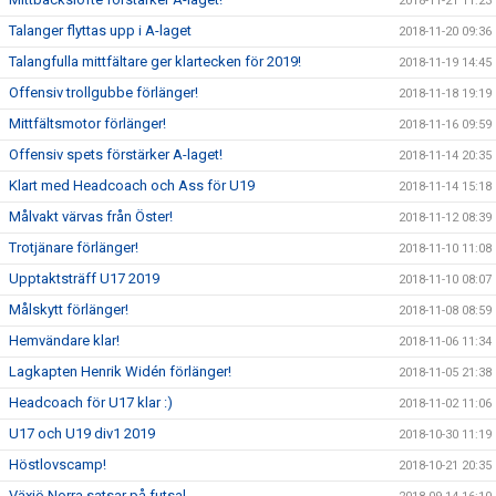
2018-11-21 11:23
Talanger flyttas upp i A-laget
2018-11-20 09:36
Talangfulla mittfältare ger klartecken för 2019!
2018-11-19 14:45
Offensiv trollgubbe förlänger!
2018-11-18 19:19
Mittfältsmotor förlänger!
2018-11-16 09:59
Offensiv spets förstärker A-laget!
2018-11-14 20:35
Klart med Headcoach och Ass för U19
2018-11-14 15:18
Målvakt värvas från Öster!
2018-11-12 08:39
Trotjänare förlänger!
2018-11-10 11:08
Upptaktsträff U17 2019
2018-11-10 08:07
Målskytt förlänger!
2018-11-08 08:59
Hemvändare klar!
2018-11-06 11:34
Lagkapten Henrik Widén förlänger!
2018-11-05 21:38
Headcoach för U17 klar :)
2018-11-02 11:06
U17 och U19 div1 2019
2018-10-30 11:19
Höstlovscamp!
2018-10-21 20:35
Växjö Norra satsar på futsal