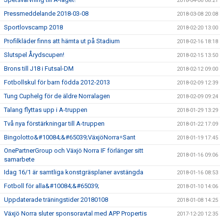
2018-04-06 08:21
Pressmeddelande 2018-03-08
2018-03-08 20:08
Sportlovscamp 2018
2018-02-20 13:00
Profilkläder finns att hämta ut på Stadium
2018-02-16 18:18
Slutspel Årydscupen!
2018-02-15 13:50
Brons till J18 i Futsal-DM
2018-02-12 09:00
Fotbollskul för barn födda 2012-2013
2018-02-09 12:39
Tung Cuphelg för de äldre Norralagen
2018-02-09 09:24
Talang flyttas upp i A-truppen
2018-01-29 13:29
Två nya förstärkningar till A-truppen
2018-01-22 17:09
Bingolotto&#10084;&#65039;VäxjöNorra=Sant
2018-01-19 17:45
OnePartnerGroup och Växjö Norra IF förlänger sitt
2018-01-16 09:06
samarbete
Idag 16/1 är samtliga konstgräsplaner avstängda
2018-01-16 08:53
Fotboll för alla&#10084;&#65039;
2018-01-10 14:06
Uppdaterade träningstider 20180108
2018-01-08 14:25
Växjö Norra sluter sponsoravtal med APP Propertis
2017-12-20 12:35