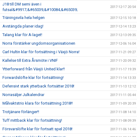
J18 till DM semi även i
2017-12-17 20:54
futsal&#9917;&#65039;&#10084;&#65039;
Träningsvila hela helgen
2017-12-15 10:18
Avstängda planer idag!
2017-12-14 13:23
Talang klar för A-laget!
2017-12-13 09:35
Norra förstärker ungdomsorganisationen
2017-12-06 16:04
Carl Hultin klar för fortsättning i Växjö Norra!
2017-11-21 09:27
Kallelse till Extra Årsmöte i VNIF
2017-11-20 09:32
Ytterforward från Växjö United klar!!
2017-11-17 19:39
Forwardslöfte klar för fortsättning!
2017-11-14 13:33
Defensivt stark ytterback fortsätter 2018!
2017-11-13 12:12
Norrasäljer Julkalendrar
2017-11-11 05:44
Målvaktstrio klara för fortsättning 2018!!
2017-11-09 20:39
Trotjänare förlänger!!
2017-11-08 14:10
Tuff mittback klar för fortsättning!
2017-11-08 09:39
Försvarslöfte klar för fortsatt spel 2018!
2017-11-06 14:46