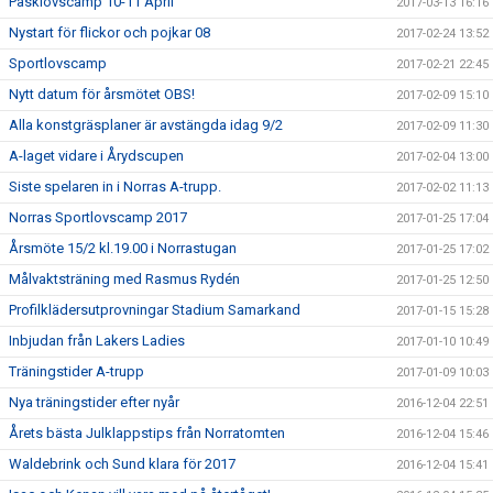
Påsklovscamp 10-11 April
2017-03-13 16:16
Nystart för flickor och pojkar 08
2017-02-24 13:52
Sportlovscamp
2017-02-21 22:45
Nytt datum för årsmötet OBS!
2017-02-09 15:10
Alla konstgräsplaner är avstängda idag 9/2
2017-02-09 11:30
A-laget vidare i Årydscupen
2017-02-04 13:00
Siste spelaren in i Norras A-trupp.
2017-02-02 11:13
Norras Sportlovscamp 2017
2017-01-25 17:04
Årsmöte 15/2 kl.19.00 i Norrastugan
2017-01-25 17:02
Målvaktsträning med Rasmus Rydén
2017-01-25 12:50
Profilklädersutprovningar Stadium Samarkand
2017-01-15 15:28
Inbjudan från Lakers Ladies
2017-01-10 10:49
Träningstider A-trupp
2017-01-09 10:03
Nya träningstider efter nyår
2016-12-04 22:51
Årets bästa Julklappstips från Norratomten
2016-12-04 15:46
Waldebrink och Sund klara för 2017
2016-12-04 15:41