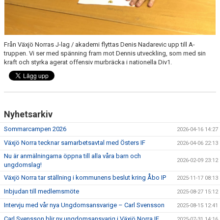
Från Växjö Norras J-lag / akademi flyttas Denis Nadarevic upp till A-
truppen. Vi ser med spänning fram mot Dennis utveckling, som med sin
kraft och styrka agerat offensiv murbräcka i nationella Div1.
Nyhetsarkiv
Sommarcampen 2026
2026-04-16 14:27
Växjö Norra tecknar samarbetsavtal med Östers IF
2026-04-06 22:13
Nu är anmälningarna öppna till alla våra barn och
2026-02-09 23:12
ungdomslag!
Växjö Norra tar ställning i kommunens beslut kring Åbo IP
2025-11-17 08:13
Inbjudan till medlemsmöte
2025-08-27 15:12
Intervju med vår nya Ungdomsansvarige – Carl Svensson
2025-08-15 12:41
Carl Svensson blir ny ungdomsansvarig i Växjö Norra IF.
2025-07-31 14:16