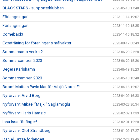
BLACK STARS - supporterklubben
2025-05-13 17:48
Förlängningar!
2023-11-14 19:07
Förlängningar!
2023-11-10 18:35
Comeback!
2023-11-10 18:32
Extraträning för föreningens målvakter
2023-08-17 08:49
Sommarcamp vecka 2
2023-06-29 21:28
Sommarcampen 2023
2023-06-20 15:36
Seger i Karlshamn
2023-06-19 15:23
Sommarcampen 2023
2023-05-10 13:48
Boom! Mattias Pavic klar för Växjö Norra IF!
2023-04-16 12:07
Nyförvärv: Arvid Borg
2023-04-09 16:33
Nyförvärv: Mikael ”Majki” Saglamoglu
2023-03-28 20:34
Nyförvärv: Haris Hamzic
2023-02-02 17:39
Issa Issa förlänger!
2023-02-01 12:20
Nyförvärv: Olof Strandberg
2023-01-09 17:27
Daniel Luzze förlänger!
2022-12-28 12:45