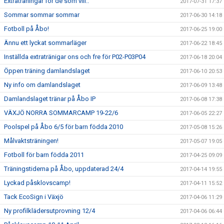
Extraträningar för de som vill..
2017-07-31 17:37
Sommar sommar sommar
2017-06-30 14:18
Fotboll på Åbo!
2017-06-25 19:00
Ännu ett lyckat sommarläger
2017-06-22 18:45
Inställda extratränigar ons och fre för P02-P03P04
2017-06-18 20:04
Öppen träning damlandslaget
2017-06-10 20:53
Ny info om damlandslaget
2017-06-09 13:48
Damlandslaget tränar på Åbo IP
2017-06-08 17:38
VÄXJÖ NORRA SOMMARCAMP 19-22/6
2017-06-05 22:27
Poolspel på Åbo 6/5 för barn födda 2010
2017-05-08 15:26
Målvaktsträningen!
2017-05-07 19:05
Fotboll för barn födda 2011
2017-04-25 09:09
Träningstiderna på Åbo, uppdaterad 24/4
2017-04-14 19:55
Lyckad påsklovscamp!
2017-04-11 15:52
Tack EcoSign i Växjö
2017-04-06 11:29
Ny profilklädersutprovning 12/4
2017-04-06 06:44