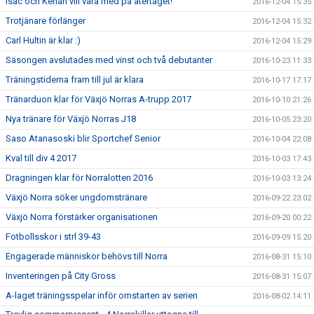
Isac och Kenan vill vara med på återtåget!
2016-12-04 15:35
Trotjänare förlänger
2016-12-04 15:32
Carl Hultin är klar :)
2016-12-04 15:29
Säsongen avslutades med vinst och två debutanter
2016-10-23 11:33
Träningstiderna fram till jul är klara
2016-10-17 17:17
Tränarduon klar för Växjö Norras A-trupp 2017
2016-10-10 21:26
Nya tränare för Växjö Norras J18
2016-10-05 23:20
Saso Atanasoski blir Sportchef Senior
2016-10-04 22:08
Kval till div 4 2017
2016-10-03 17:43
Dragningen klar för Norralotten 2016
2016-10-03 13:24
Växjö Norra söker ungdomstränare
2016-09-22 23:02
Växjö Norra förstärker organisationen
2016-09-20 00:22
Fotbollsskor i strl 39-43
2016-09-09 15:20
Engagerade människor behövs till Norra
2016-08-31 15:10
Inventeringen på City Gross
2016-08-31 15:07
A-laget träningsspelar inför omstarten av serien
2016-08-02 14:11