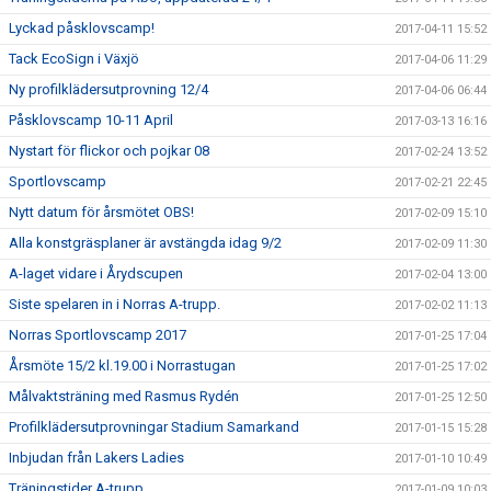
Lyckad påsklovscamp!
2017-04-11 15:52
Tack EcoSign i Växjö
2017-04-06 11:29
Ny profilklädersutprovning 12/4
2017-04-06 06:44
Påsklovscamp 10-11 April
2017-03-13 16:16
Nystart för flickor och pojkar 08
2017-02-24 13:52
Sportlovscamp
2017-02-21 22:45
Nytt datum för årsmötet OBS!
2017-02-09 15:10
Alla konstgräsplaner är avstängda idag 9/2
2017-02-09 11:30
A-laget vidare i Årydscupen
2017-02-04 13:00
Siste spelaren in i Norras A-trupp.
2017-02-02 11:13
Norras Sportlovscamp 2017
2017-01-25 17:04
Årsmöte 15/2 kl.19.00 i Norrastugan
2017-01-25 17:02
Målvaktsträning med Rasmus Rydén
2017-01-25 12:50
Profilklädersutprovningar Stadium Samarkand
2017-01-15 15:28
Inbjudan från Lakers Ladies
2017-01-10 10:49
Träningstider A-trupp
2017-01-09 10:03