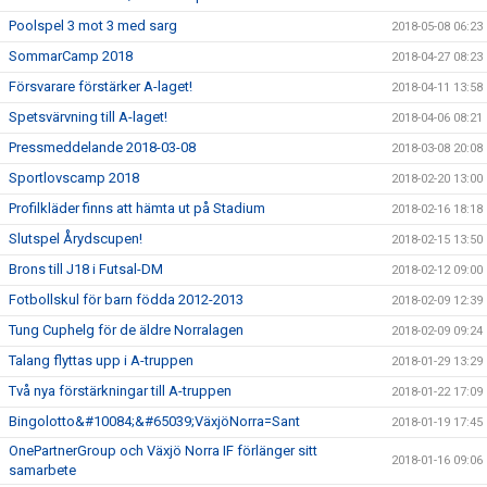
Poolspel 3 mot 3 med sarg
2018-05-08 06:23
SommarCamp 2018
2018-04-27 08:23
Försvarare förstärker A-laget!
2018-04-11 13:58
Spetsvärvning till A-laget!
2018-04-06 08:21
Pressmeddelande 2018-03-08
2018-03-08 20:08
Sportlovscamp 2018
2018-02-20 13:00
Profilkläder finns att hämta ut på Stadium
2018-02-16 18:18
Slutspel Årydscupen!
2018-02-15 13:50
Brons till J18 i Futsal-DM
2018-02-12 09:00
Fotbollskul för barn födda 2012-2013
2018-02-09 12:39
Tung Cuphelg för de äldre Norralagen
2018-02-09 09:24
Talang flyttas upp i A-truppen
2018-01-29 13:29
Två nya förstärkningar till A-truppen
2018-01-22 17:09
Bingolotto&#10084;&#65039;VäxjöNorra=Sant
2018-01-19 17:45
OnePartnerGroup och Växjö Norra IF förlänger sitt
2018-01-16 09:06
samarbete