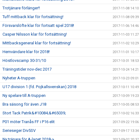
Trotjänare förlänger!!
2017-11-08 14:10
Tuff mittback klar för fortsättning!
2017-11-08 09:39
Försvarslöfte klar för fortsatt spel 2018!
2017-11-06 14:46
Casper Nilsson klar för fortsättning!
2017-11-03 11:27
Mittbacksgeneral klar för fortsättning!
2017-11-02 10:29
Hemvändare klar för 2018!
2017-11-01 10:17
Höstlovscamp 30-31/10
2017-10-31 18:53
Träningstider nov-dec 2017
2017-10-24 14:21
Nyheter A-truppen
2017-10-23 09:01
U17 division 1 (fd. Pojkallsvenskan) 2018
2017-10-11 10:49
Ny spelare till A-truppen
2017-10-09 19:23
Bra säsong för även J18
2017-10-05 08:53
Stort Tack Patrik&#10084;&#65039;
2017-10-02 16:33
P01 möter Tranås FF i P16 elit
2017-09-22 19:06
Serieseger Div5SV
2017-09-17 13:34
Ny tränare för A-laget 2018->
2017-09-02 20:37