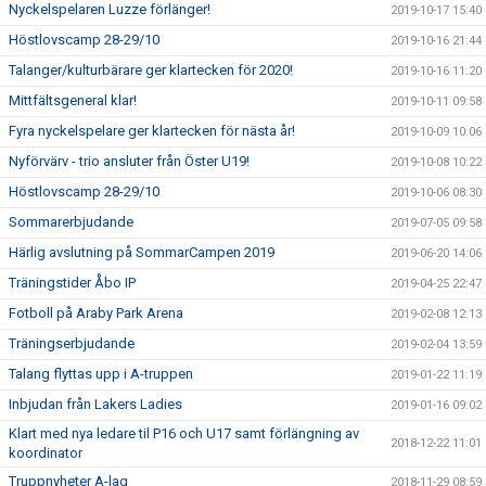
Nyckelspelaren Luzze förlänger!
2019-10-17 15:40
Höstlovscamp 28-29/10
2019-10-16 21:44
Talanger/kulturbärare ger klartecken för 2020!
2019-10-16 11:20
Mittfältsgeneral klar!
2019-10-11 09:58
Fyra nyckelspelare ger klartecken för nästa år!
2019-10-09 10:06
Nyförvärv - trio ansluter från Öster U19!
2019-10-08 10:22
Höstlovscamp 28-29/10
2019-10-06 08:30
Sommarerbjudande
2019-07-05 09:58
Härlig avslutning på SommarCampen 2019
2019-06-20 14:06
Träningstider Åbo IP
2019-04-25 22:47
Fotboll på Araby Park Arena
2019-02-08 12:13
Träningserbjudande
2019-02-04 13:59
Talang flyttas upp i A-truppen
2019-01-22 11:19
Inbjudan från Lakers Ladies
2019-01-16 09:02
Klart med nya ledare til P16 och U17 samt förlängning av
2018-12-22 11:01
koordinator
Truppnyheter A-lag
2018-11-29 08:59