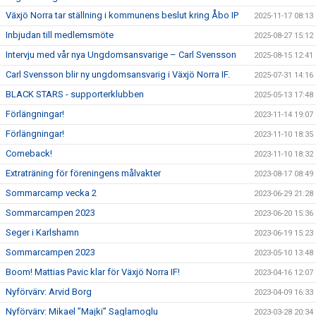
Växjö Norra tar ställning i kommunens beslut kring Åbo IP
2025-11-17 08:13
Inbjudan till medlemsmöte
2025-08-27 15:12
Intervju med vår nya Ungdomsansvarige – Carl Svensson
2025-08-15 12:41
Carl Svensson blir ny ungdomsansvarig i Växjö Norra IF.
2025-07-31 14:16
BLACK STARS - supporterklubben
2025-05-13 17:48
Förlängningar!
2023-11-14 19:07
Förlängningar!
2023-11-10 18:35
Comeback!
2023-11-10 18:32
Extraträning för föreningens målvakter
2023-08-17 08:49
Sommarcamp vecka 2
2023-06-29 21:28
Sommarcampen 2023
2023-06-20 15:36
Seger i Karlshamn
2023-06-19 15:23
Sommarcampen 2023
2023-05-10 13:48
Boom! Mattias Pavic klar för Växjö Norra IF!
2023-04-16 12:07
Nyförvärv: Arvid Borg
2023-04-09 16:33
Nyförvärv: Mikael ”Majki” Saglamoglu
2023-03-28 20:34