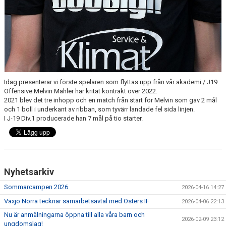
Idag presenterar vi förste spelaren som flyttas upp från vår akademi / J19.
Offensive Melvin Mähler har kritat kontrakt över 2022.
2021 blev det tre inhopp och en match från start för Melvin som gav 2 mål
och 1 boll i underkant av ribban, som tyvärr landade fel sida linjen.
I J-19 Div.1 producerade han 7 mål på tio starter.
Nyhetsarkiv
Sommarcampen 2026
2026-04-16 14:27
Växjö Norra tecknar samarbetsavtal med Östers IF
2026-04-06 22:13
Nu är anmälningarna öppna till alla våra barn och
2026-02-09 23:12
ungdomslag!