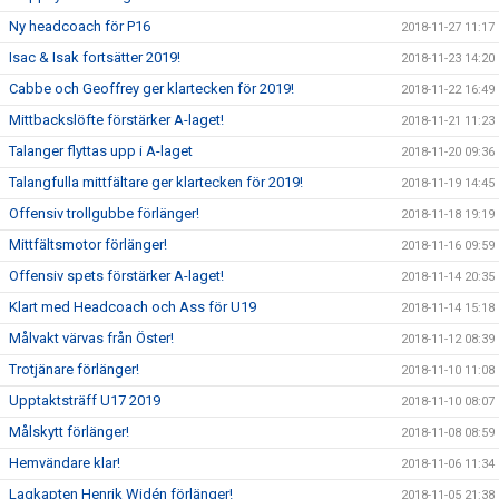
Ny headcoach för P16
2018-11-27 11:17
Isac & Isak fortsätter 2019!
2018-11-23 14:20
Cabbe och Geoffrey ger klartecken för 2019!
2018-11-22 16:49
Mittbackslöfte förstärker A-laget!
2018-11-21 11:23
Talanger flyttas upp i A-laget
2018-11-20 09:36
Talangfulla mittfältare ger klartecken för 2019!
2018-11-19 14:45
Offensiv trollgubbe förlänger!
2018-11-18 19:19
Mittfältsmotor förlänger!
2018-11-16 09:59
Offensiv spets förstärker A-laget!
2018-11-14 20:35
Klart med Headcoach och Ass för U19
2018-11-14 15:18
Målvakt värvas från Öster!
2018-11-12 08:39
Trotjänare förlänger!
2018-11-10 11:08
Upptaktsträff U17 2019
2018-11-10 08:07
Målskytt förlänger!
2018-11-08 08:59
Hemvändare klar!
2018-11-06 11:34
Lagkapten Henrik Widén förlänger!
2018-11-05 21:38