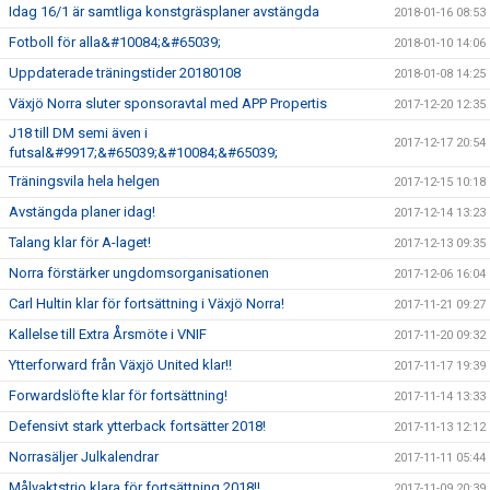
Idag 16/1 är samtliga konstgräsplaner avstängda
2018-01-16 08:53
Fotboll för alla&#10084;&#65039;
2018-01-10 14:06
Uppdaterade träningstider 20180108
2018-01-08 14:25
Växjö Norra sluter sponsoravtal med APP Propertis
2017-12-20 12:35
J18 till DM semi även i
2017-12-17 20:54
futsal&#9917;&#65039;&#10084;&#65039;
Träningsvila hela helgen
2017-12-15 10:18
Avstängda planer idag!
2017-12-14 13:23
Talang klar för A-laget!
2017-12-13 09:35
Norra förstärker ungdomsorganisationen
2017-12-06 16:04
Carl Hultin klar för fortsättning i Växjö Norra!
2017-11-21 09:27
Kallelse till Extra Årsmöte i VNIF
2017-11-20 09:32
Ytterforward från Växjö United klar!!
2017-11-17 19:39
Forwardslöfte klar för fortsättning!
2017-11-14 13:33
Defensivt stark ytterback fortsätter 2018!
2017-11-13 12:12
Norrasäljer Julkalendrar
2017-11-11 05:44
Målvaktstrio klara för fortsättning 2018!!
2017-11-09 20:39