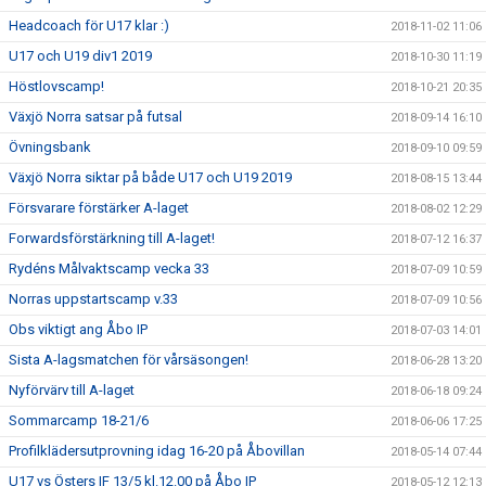
Headcoach för U17 klar :)
2018-11-02 11:06
U17 och U19 div1 2019
2018-10-30 11:19
Höstlovscamp!
2018-10-21 20:35
Växjö Norra satsar på futsal
2018-09-14 16:10
Övningsbank
2018-09-10 09:59
Växjö Norra siktar på både U17 och U19 2019
2018-08-15 13:44
Försvarare förstärker A-laget
2018-08-02 12:29
Forwardsförstärkning till A-laget!
2018-07-12 16:37
Rydéns Målvaktscamp vecka 33
2018-07-09 10:59
Norras uppstartscamp v.33
2018-07-09 10:56
Obs viktigt ang Åbo IP
2018-07-03 14:01
Sista A-lagsmatchen för vårsäsongen!
2018-06-28 13:20
Nyförvärv till A-laget
2018-06-18 09:24
Sommarcamp 18-21/6
2018-06-06 17:25
Profilklädersutprovning idag 16-20 på Åbovillan
2018-05-14 07:44
U17 vs Östers IF 13/5 kl.12.00 på Åbo IP
2018-05-12 12:13