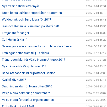
Nya träningstider efter nyår
2016-12-04 22:51
Årets bästa Julklappstips från Norratomten
2016-12-04 15:46
Waldebrink och Sund klara för 2017
2016-12-04 15:41
Isac och Kenan vill vara med på återtåget!
2016-12-04 15:35
Trotjänare förlänger
2016-12-04 15:32
Carl Hultin är klar :)
2016-12-04 15:29
Säsongen avslutades med vinst och två debutanter
2016-10-23 11:33
Träningstiderna fram till jul är klara
2016-10-17 17:17
Tränarduon klar för Växjö Norras A-trupp 2017
2016-10-10 21:26
Nya tränare för Växjö Norras J18
2016-10-05 23:20
Saso Atanasoski blir Sportchef Senior
2016-10-04 22:08
Kval till div 4 2017
2016-10-03 17:43
Dragningen klar för Norralotten 2016
2016-10-03 13:24
Växjö Norra söker ungdomstränare
2016-09-22 23:02
Växjö Norra förstärker organisationen
2016-09-20 00:22
Fotbollsskor i strl 39-43
2016-09-09 15:20