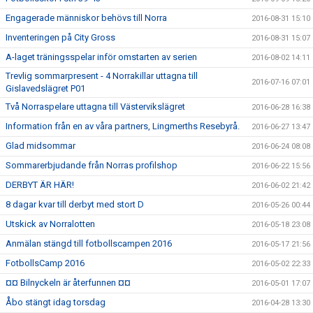
Engagerade människor behövs till Norra
2016-08-31 15:10
Inventeringen på City Gross
2016-08-31 15:07
A-laget träningsspelar inför omstarten av serien
2016-08-02 14:11
Trevlig sommarpresent - 4 Norrakillar uttagna till
2016-07-16 07:01
Gislavedslägret P01
Två Norraspelare uttagna till Västervikslägret
2016-06-28 16:38
Information från en av våra partners, Lingmerths Resebyrå.
2016-06-27 13:47
Glad midsommar
2016-06-24 08:08
Sommarerbjudande från Norras profilshop
2016-06-22 15:56
DERBYT ÄR HÄR!
2016-06-02 21:42
8 dagar kvar till derbyt med stort D
2016-05-26 00:44
Utskick av Norralotten
2016-05-18 23:08
Anmälan stängd till fotbollscampen 2016
2016-05-17 21:56
FotbollsCamp 2016
2016-05-02 22:33
¤¤ Bilnyckeln är återfunnen ¤¤
2016-05-01 17:07
Åbo stängt idag torsdag
2016-04-28 13:30