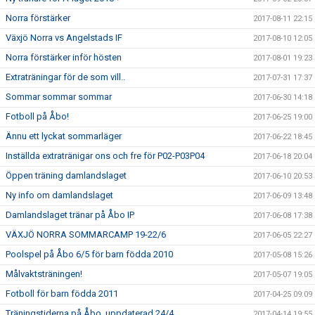
Norra förstärker
2017-08-11 22:15
Växjö Norra vs Angelstads IF
2017-08-10 12:05
Norra förstärker inför hösten
2017-08-01 19:23
Extraträningar för de som vill..
2017-07-31 17:37
Sommar sommar sommar
2017-06-30 14:18
Fotboll på Åbo!
2017-06-25 19:00
Ännu ett lyckat sommarläger
2017-06-22 18:45
Inställda extratränigar ons och fre för P02-P03P04
2017-06-18 20:04
Öppen träning damlandslaget
2017-06-10 20:53
Ny info om damlandslaget
2017-06-09 13:48
Damlandslaget tränar på Åbo IP
2017-06-08 17:38
VÄXJÖ NORRA SOMMARCAMP 19-22/6
2017-06-05 22:27
Poolspel på Åbo 6/5 för barn födda 2010
2017-05-08 15:26
Målvaktsträningen!
2017-05-07 19:05
Fotboll för barn födda 2011
2017-04-25 09:09
Träningstiderna på Åbo, uppdaterad 24/4
2017-04-14 19:55