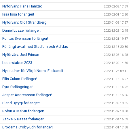
Nyförvärv: Haris Hamzic
2023-02-02 17:39
Issa Issa förlänger!
2023-02-01 12:20
Nyförvärv: Olof Strandberg
2023-01-09 17:27
Daniel Luzze förlänger!
2022-12-28 12:45
Pontus Svensson förlänger!
2022-12-21 19:37
Förlängt avtal med Stadium och Adidas
2022-12-13 20:30
Nyförvärv: Joel Friman
2022-12-05 16:28
Ledarstaben 2023
2022-12-02 14:36
Nya rutiner för Växjö Norra IF:s kansli
2022-11-28 09:11
Ellis Culum förlänger!
2022-11-18 16:27
Fyra förlängningar!
2022-11-16 14:22
Jesper Andreasson förlänger!
2022-11-10 16:06
Blend Bytyqi förlänger!
2022-11-09 19:35
Robin & Melvin förlänger!
2022-11-07 19:30
Zacke & Basse förlänger!
2022-11-04 16:03
Bröderna Croby-Edh förlänger!
2022-11-01 17:38