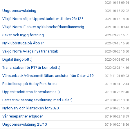
2021-10-16 09:24
Ungdomsavslutning
2021-10-15 22:02
Växjö Norra säljer Uppesittarlotter till den 23/12 !
2021-10-13 18:20
Växjö Norra IF söker ny klubbchef/kansliansvarig
2021-10-06 09:43
Säker och trygg förening
2021-09-29 16:51
Ny klubbstuga på Åbo IP
2021-09-15 15:20
Växjö Norra A-lags nya tränarstab
2021-08-25 15:50
Digital Bingolott :)
2020-04-08 07:14
Tränarstaben för P17 är komplett :)
2020-02-21 14:16
Vänsterback/vänstermittfältare ansluter från Öster U19
2019-11-01 09:03
Fotbollscup på Araby Park Arena
2019-10-31 12:44
Uppesittarlotterna är hemkomna :)
2019-10-28 21:40
Fantastisk säsongsavslutning med Gala :)
2019-10-28 13:38
Nyförvärv och klartecken för 2020!
2019-10-25 15:30
Vår resepartner erbjuder
2019-10-22 18:59
Ungdomsavslutning 25/10
2019-10-20 18:26