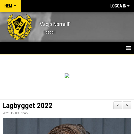
HEM
LOGGA IN
Växjö Norra IF
Fotboll
HEM
NYHETER
FÖRENINGEN
KONTAKT
Lagbygget 2022
<
>
KALENDER
2021-12-09 09:45
MATCHER