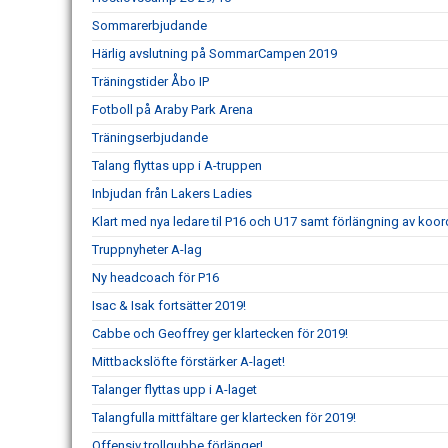
Sommarerbjudande
Härlig avslutning på SommarCampen 2019
Träningstider Åbo IP
Fotboll på Araby Park Arena
Träningserbjudande
Talang flyttas upp i A-truppen
Inbjudan från Lakers Ladies
Klart med nya ledare til P16 och U17 samt förlängning av koor
Truppnyheter A-lag
Ny headcoach för P16
Isac & Isak fortsätter 2019!
Cabbe och Geoffrey ger klartecken för 2019!
Mittbackslöfte förstärker A-laget!
Talanger flyttas upp i A-laget
Talangfulla mittfältare ger klartecken för 2019!
Offensiv trollgubbe förlänger!