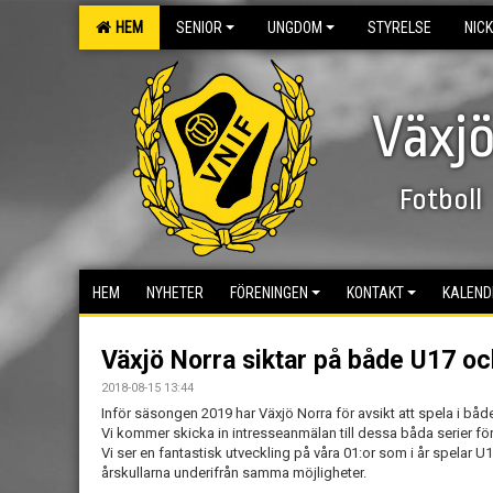
HEM
SENIOR
UNGDOM
STYRELSE
NIC
Växjö
Fotboll
HEM
NYHETER
FÖRENINGEN
KONTAKT
KALEND
Växjö Norra siktar på både U17 o
2018-08-15 13:44
Inför säsongen 2019 har Växjö Norra för avsikt att spela i både
Vi kommer skicka in intresseanmälan till dessa båda serier fö
Vi ser en fantastisk utveckling på våra 01:or som i år spelar U17
årskullarna underifrån samma möjligheter.