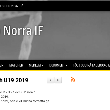
KES CUP 2026
 Norra IF
ER
MATCHER
MEDLEM
DOKUMENT
FÖLJ OSS PÅ FACEBOOK
ch U19 2019
<
>
 U17 div 1 och i U19 div 1.
r 2019.
 div1, och vi vill kunna fortsätta ge