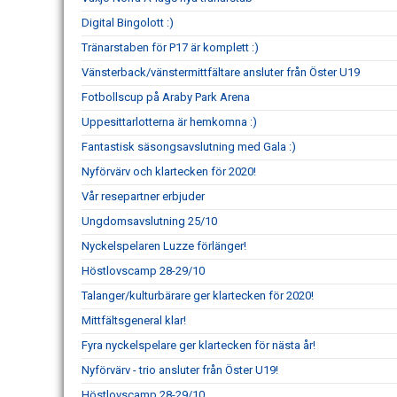
Digital Bingolott :)
Tränarstaben för P17 är komplett :)
Vänsterback/vänstermittfältare ansluter från Öster U19
Fotbollscup på Araby Park Arena
Uppesittarlotterna är hemkomna :)
Fantastisk säsongsavslutning med Gala :)
Nyförvärv och klartecken för 2020!
Vår resepartner erbjuder
Ungdomsavslutning 25/10
Nyckelspelaren Luzze förlänger!
Höstlovscamp 28-29/10
Talanger/kulturbärare ger klartecken för 2020!
Mittfältsgeneral klar!
Fyra nyckelspelare ger klartecken för nästa år!
Nyförvärv - trio ansluter från Öster U19!
Höstlovscamp 28-29/10