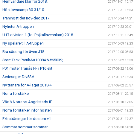
Hemvändare klar för 2018!
2017-11-01 10:17
Höstlovscamp 30-31/10
2017-10-31 18:53
Träningstider nov-dec 2017
2017-10-24 14:21
Nyheter A-truppen
2017-10-23 09:01
U17 division 1 (fd. Pojkallsvenskan) 2018
2017-10-11 10:49
Ny spelare till A-truppen
2017-10-09 19:23
Bra säsong för även J18
2017-10-05 08:53
Stort Tack Patrik&#10084;&#65039;
2017-10-02 16:33
P01 möter Tranås FF i P16 elit
2017-09-22 19:06
Serieseger Div5SV
2017-09-17 13:34
Ny tränare för A-laget 2018->
2017-09-02 20:37
Norra förstärker
2017-08-11 22:15
Växjö Norra vs Angelstads IF
2017-08-10 12:05
Norra förstärker inför hösten
2017-08-01 19:23
Extraträningar för de som vill..
2017-07-31 17:37
Sommar sommar sommar
2017-06-30 14:18