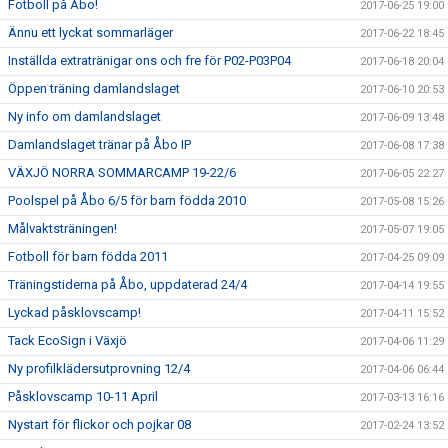
Fotboll på Åbo!
2017-06-25 19:00
Ännu ett lyckat sommarläger
2017-06-22 18:45
Inställda extratränigar ons och fre för P02-P03P04
2017-06-18 20:04
Öppen träning damlandslaget
2017-06-10 20:53
Ny info om damlandslaget
2017-06-09 13:48
Damlandslaget tränar på Åbo IP
2017-06-08 17:38
VÄXJÖ NORRA SOMMARCAMP 19-22/6
2017-06-05 22:27
Poolspel på Åbo 6/5 för barn födda 2010
2017-05-08 15:26
Målvaktsträningen!
2017-05-07 19:05
Fotboll för barn födda 2011
2017-04-25 09:09
Träningstiderna på Åbo, uppdaterad 24/4
2017-04-14 19:55
Lyckad påsklovscamp!
2017-04-11 15:52
Tack EcoSign i Växjö
2017-04-06 11:29
Ny profilklädersutprovning 12/4
2017-04-06 06:44
Påsklovscamp 10-11 April
2017-03-13 16:16
Nystart för flickor och pojkar 08
2017-02-24 13:52