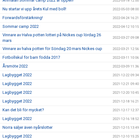
Anmälan Sommar camp 2022 är öppen!
2022-05-18 12:00
Nu startar vi upp årets Kul med boll!
2022-05-03 08:00
Forwardsförstärkning!
2022-04-24 16:21
Sommar camp 2022
2022-04-12 10:15
Vinnare av Halva potten lotteri på Nickes cup lördag 26
2022-03-27 09:08
mars
Vinnare av halva potten för Söndag 20 mars Nickes cup
2022-03-21 12:56
Fotbollskul för barn födda 2017
2022-03-11 10:06
Årsmöte 2022
2022-03-09 11:36
Lagbygget 2022
2021-12-22 09:34
Lagbygget 2022
2021-12-21 09:40
Lagbygget 2022
2021-12-20 10:45
Lagbygget 2022
2021-12-18 16:21
Kan det bli för mycket?
2021-12-17 12:37
Lagbygget 2022
2021-12-16 18:52
Norra säljer även nyårslotter
2021-12-15 13:49
Lagbygget 2022
2021-12-10 15:25