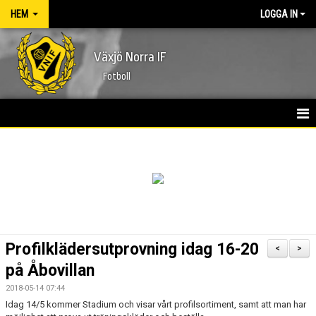
HEM
LOGGA IN
Växjö Norra IF
Fotboll
HEM
NYHETER
FÖRENINGEN
KONTAKT
Profilklädersutprovning idag 16-20
<
>
KALENDER
på Åbovillan
2018-05-14 07:44
MATCHER
Idag 14/5 kommer Stadium och visar vårt profilsortiment, samt att man har