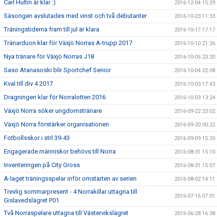
Carl Hultin är klar :)
2016-12-04 15:29
Säsongen avslutades med vinst och två debutanter
2016-10-23 11:33
Träningstiderna fram till jul är klara
2016-10-17 17:17
Tränarduon klar för Växjö Norras A-trupp 2017
2016-10-10 21:26
Nya tränare för Växjö Norras J18
2016-10-05 23:20
Saso Atanasoski blir Sportchef Senior
2016-10-04 22:08
Kval till div 4 2017
2016-10-03 17:43
Dragningen klar för Norralotten 2016
2016-10-03 13:24
Växjö Norra söker ungdomstränare
2016-09-22 23:02
Växjö Norra förstärker organisationen
2016-09-20 00:22
Fotbollsskor i strl 39-43
2016-09-09 15:20
Engagerade människor behövs till Norra
2016-08-31 15:10
Inventeringen på City Gross
2016-08-31 15:07
A-laget träningsspelar inför omstarten av serien
2016-08-02 14:11
Trevlig sommarpresent - 4 Norrakillar uttagna till
2016-07-16 07:01
Gislavedslägret P01
Två Norraspelare uttagna till Västervikslägret
2016-06-28 16:38