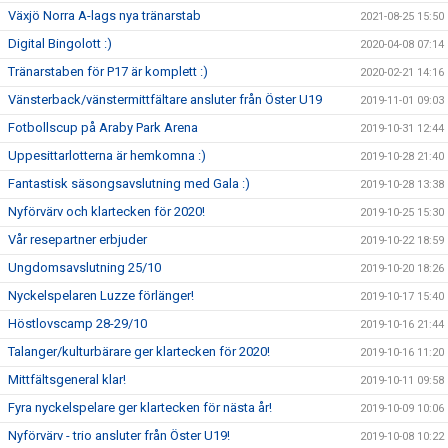
Växjö Norra A-lags nya tränarstab
2021-08-25 15:50
Digital Bingolott :)
2020-04-08 07:14
Tränarstaben för P17 är komplett :)
2020-02-21 14:16
Vänsterback/vänstermittfältare ansluter från Öster U19
2019-11-01 09:03
Fotbollscup på Araby Park Arena
2019-10-31 12:44
Uppesittarlotterna är hemkomna :)
2019-10-28 21:40
Fantastisk säsongsavslutning med Gala :)
2019-10-28 13:38
Nyförvärv och klartecken för 2020!
2019-10-25 15:30
Vår resepartner erbjuder
2019-10-22 18:59
Ungdomsavslutning 25/10
2019-10-20 18:26
Nyckelspelaren Luzze förlänger!
2019-10-17 15:40
Höstlovscamp 28-29/10
2019-10-16 21:44
Talanger/kulturbärare ger klartecken för 2020!
2019-10-16 11:20
Mittfältsgeneral klar!
2019-10-11 09:58
Fyra nyckelspelare ger klartecken för nästa år!
2019-10-09 10:06
Nyförvärv - trio ansluter från Öster U19!
2019-10-08 10:22