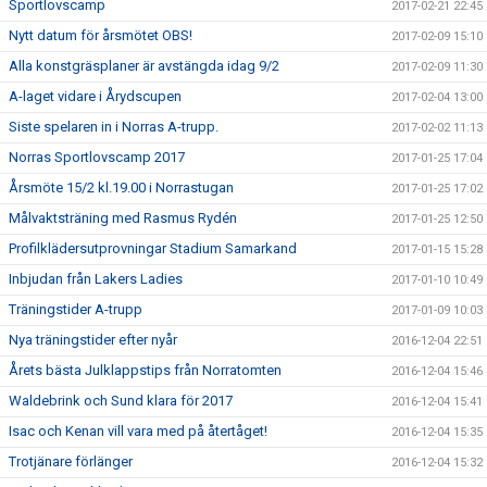
Sportlovscamp
2017-02-21 22:45
Nytt datum för årsmötet OBS!
2017-02-09 15:10
Alla konstgräsplaner är avstängda idag 9/2
2017-02-09 11:30
A-laget vidare i Årydscupen
2017-02-04 13:00
Siste spelaren in i Norras A-trupp.
2017-02-02 11:13
Norras Sportlovscamp 2017
2017-01-25 17:04
Årsmöte 15/2 kl.19.00 i Norrastugan
2017-01-25 17:02
Målvaktsträning med Rasmus Rydén
2017-01-25 12:50
Profilklädersutprovningar Stadium Samarkand
2017-01-15 15:28
Inbjudan från Lakers Ladies
2017-01-10 10:49
Träningstider A-trupp
2017-01-09 10:03
Nya träningstider efter nyår
2016-12-04 22:51
Årets bästa Julklappstips från Norratomten
2016-12-04 15:46
Waldebrink och Sund klara för 2017
2016-12-04 15:41
Isac och Kenan vill vara med på återtåget!
2016-12-04 15:35
Trotjänare förlänger
2016-12-04 15:32