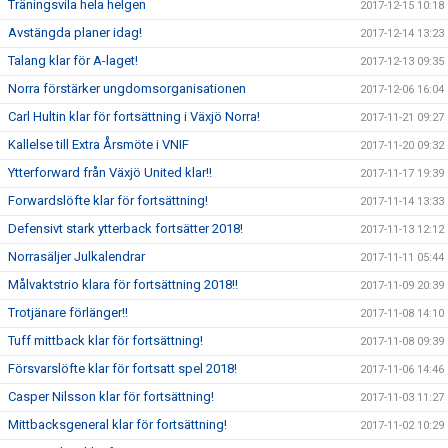
Träningsvila hela helgen
2017-12-15 10:18
Avstängda planer idag!
2017-12-14 13:23
Talang klar för A-laget!
2017-12-13 09:35
Norra förstärker ungdomsorganisationen
2017-12-06 16:04
Carl Hultin klar för fortsättning i Växjö Norra!
2017-11-21 09:27
Kallelse till Extra Årsmöte i VNIF
2017-11-20 09:32
Ytterforward från Växjö United klar!!
2017-11-17 19:39
Forwardslöfte klar för fortsättning!
2017-11-14 13:33
Defensivt stark ytterback fortsätter 2018!
2017-11-13 12:12
Norrasäljer Julkalendrar
2017-11-11 05:44
Målvaktstrio klara för fortsättning 2018!!
2017-11-09 20:39
Trotjänare förlänger!!
2017-11-08 14:10
Tuff mittback klar för fortsättning!
2017-11-08 09:39
Försvarslöfte klar för fortsatt spel 2018!
2017-11-06 14:46
Casper Nilsson klar för fortsättning!
2017-11-03 11:27
Mittbacksgeneral klar för fortsättning!
2017-11-02 10:29