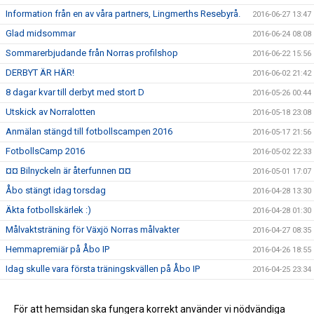
Information från en av våra partners, Lingmerths Resebyrå.
2016-06-27 13:47
Glad midsommar
2016-06-24 08:08
Sommarerbjudande från Norras profilshop
2016-06-22 15:56
DERBYT ÄR HÄR!
2016-06-02 21:42
8 dagar kvar till derbyt med stort D
2016-05-26 00:44
Utskick av Norralotten
2016-05-18 23:08
Anmälan stängd till fotbollscampen 2016
2016-05-17 21:56
FotbollsCamp 2016
2016-05-02 22:33
¤¤ Bilnyckeln är återfunnen ¤¤
2016-05-01 17:07
Åbo stängt idag torsdag
2016-04-28 13:30
Äkta fotbollskärlek :)
2016-04-28 01:30
Målvaktsträning för Växjö Norras målvakter
2016-04-27 08:35
Hemmapremiär på Åbo IP
2016-04-26 18:55
Idag skulle vara första träningskvällen på Åbo IP
2016-04-25 23:34
Utprovning fotbollsskor Adidas toppmodeller
2016-02-19 11:56
Utprovning av profilkläder Stadium
För att hemsidan ska fungera korrekt använder vi nödvändiga
2016-02-10 11:07