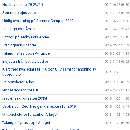
Höstlovscamp 28-29/10
2019-10-06 08:30
Sommarerbjudande
2019-07-05 09:58
Härlig avslutning på SommarCampen 2019
2019-06-20 14:06
Träningstider Åbo IP
2019-04-25 22:47
Fotboll på Araby Park Arena
2019-02-08 12:13
Träningserbjudande
2019-02-04 13:59
Talang flyttas upp i A-truppen
2019-01-22 11:19
Inbjudan från Lakers Ladies
2019-01-16 09:02
Klart med nya ledare til P16 och U17 samt förlängning av
2018-12-22 11:01
koordinator
Truppnyheter A-lag
2018-11-29 08:59
Ny headcoach för P16
2018-11-27 11:17
Isac & Isak fortsätter 2019!
2018-11-23 14:20
Cabbe och Geoffrey ger klartecken för 2019!
2018-11-22 16:49
Mittbackslöfte förstärker A-laget!
2018-11-21 11:23
Talanger flyttas upp i A-laget
2018-11-20 09:36