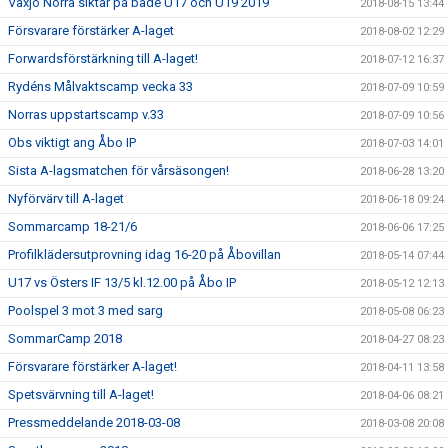
Växjö Norra siktar på både U17 och U19 2019
2018-08-15 13:44
Försvarare förstärker A-laget
2018-08-02 12:29
Forwardsförstärkning till A-laget!
2018-07-12 16:37
Rydéns Målvaktscamp vecka 33
2018-07-09 10:59
Norras uppstartscamp v.33
2018-07-09 10:56
Obs viktigt ang Åbo IP
2018-07-03 14:01
Sista A-lagsmatchen för vårsäsongen!
2018-06-28 13:20
Nyförvärv till A-laget
2018-06-18 09:24
Sommarcamp 18-21/6
2018-06-06 17:25
Profilklädersutprovning idag 16-20 på Åbovillan
2018-05-14 07:44
U17 vs Östers IF 13/5 kl.12.00 på Åbo IP
2018-05-12 12:13
Poolspel 3 mot 3 med sarg
2018-05-08 06:23
SommarCamp 2018
2018-04-27 08:23
Försvarare förstärker A-laget!
2018-04-11 13:58
Spetsvärvning till A-laget!
2018-04-06 08:21
Pressmeddelande 2018-03-08
2018-03-08 20:08