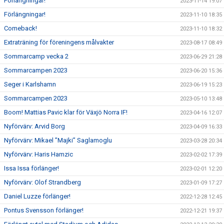
Förlängningar!
2023-11-14 19:07
Förlängningar!
2023-11-10 18:35
Comeback!
2023-11-10 18:32
Extraträning för föreningens målvakter
2023-08-17 08:49
Sommarcamp vecka 2
2023-06-29 21:28
Sommarcampen 2023
2023-06-20 15:36
Seger i Karlshamn
2023-06-19 15:23
Sommarcampen 2023
2023-05-10 13:48
Boom! Mattias Pavic klar för Växjö Norra IF!
2023-04-16 12:07
Nyförvärv: Arvid Borg
2023-04-09 16:33
Nyförvärv: Mikael ”Majki” Saglamoglu
2023-03-28 20:34
Nyförvärv: Haris Hamzic
2023-02-02 17:39
Issa Issa förlänger!
2023-02-01 12:20
Nyförvärv: Olof Strandberg
2023-01-09 17:27
Daniel Luzze förlänger!
2022-12-28 12:45
Pontus Svensson förlänger!
2022-12-21 19:37