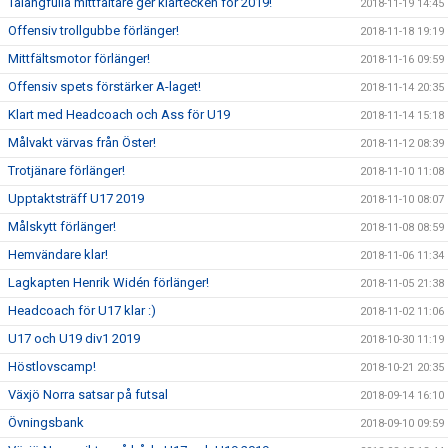
Talangfulla mittfältare ger klartecken för 2019!
2018-11-19 14:45
Offensiv trollgubbe förlänger!
2018-11-18 19:19
Mittfältsmotor förlänger!
2018-11-16 09:59
Offensiv spets förstärker A-laget!
2018-11-14 20:35
Klart med Headcoach och Ass för U19
2018-11-14 15:18
Målvakt värvas från Öster!
2018-11-12 08:39
Trotjänare förlänger!
2018-11-10 11:08
Upptaktsträff U17 2019
2018-11-10 08:07
Målskytt förlänger!
2018-11-08 08:59
Hemvändare klar!
2018-11-06 11:34
Lagkapten Henrik Widén förlänger!
2018-11-05 21:38
Headcoach för U17 klar :)
2018-11-02 11:06
U17 och U19 div1 2019
2018-10-30 11:19
Höstlovscamp!
2018-10-21 20:35
Växjö Norra satsar på futsal
2018-09-14 16:10
Övningsbank
2018-09-10 09:59