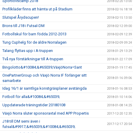
Sportlovscamp 2018
2018-02-20 13:00
Profilkläder finns att hämta ut på Stadium
2018-02-16 18:18
Slutspel Årydscupen!
2018-02-15 13:50
Brons till J18 i Futsal-DM
2018-02-12 09:00
Fotbollskul för barn födda 2012-2013
2018-02-09 12:39
Tung Cuphelg för de äldre Norralagen
2018-02-09 09:24
Talang flyttas upp i A-truppen
2018-01-29 13:29
Två nya förstärkningar till A-truppen
2018-01-22 17:09
Bingolotto&#10084;&#65039;VäxjöNorra=Sant
2018-01-19 17:45
OnePartnerGroup och Växjö Norra IF förlänger sitt
2018-01-16 09:06
samarbete
Idag 16/1 är samtliga konstgräsplaner avstängda
2018-01-16 08:53
Fotboll för alla&#10084;&#65039;
2018-01-10 14:06
Uppdaterade träningstider 20180108
2018-01-08 14:25
Växjö Norra sluter sponsoravtal med APP Propertis
2017-12-20 12:35
J18 till DM semi även i
2017-12-17 20:54
futsal&#9917;&#65039;&#10084;&#65039;