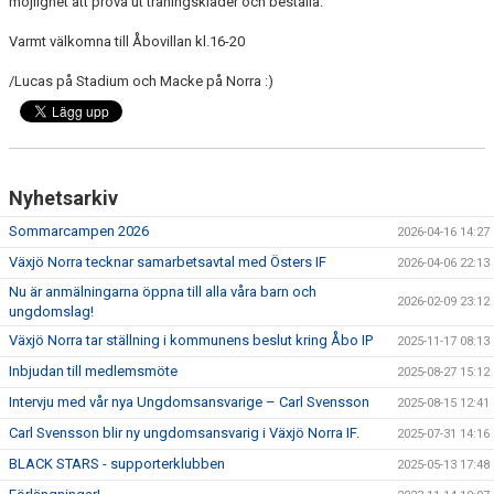
möjlighet att prova ut träningskläder och beställa.
MEDLEM
Varmt välkomna till Åbovillan kl.16-20
DOKUMENT
/Lucas på Stadium och Macke på Norra :)
FÖLJ OSS PÅ FACEBOOK
Nyhetsarkiv
Sommarcampen 2026
2026-04-16 14:27
Växjö Norra tecknar samarbetsavtal med Östers IF
2026-04-06 22:13
Nu är anmälningarna öppna till alla våra barn och
2026-02-09 23:12
ungdomslag!
Växjö Norra tar ställning i kommunens beslut kring Åbo IP
2025-11-17 08:13
Inbjudan till medlemsmöte
2025-08-27 15:12
Intervju med vår nya Ungdomsansvarige – Carl Svensson
2025-08-15 12:41
Carl Svensson blir ny ungdomsansvarig i Växjö Norra IF.
2025-07-31 14:16
BLACK STARS - supporterklubben
2025-05-13 17:48