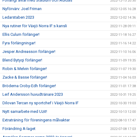
Förlängt avtal med Stadium och Adidas
2022-12-13 20:30
Nyförvärv: Joel Friman
2022-12-05 16:28
Ledarstaben 2023
2022-12-02 14:36
Nya rutiner för Växjö Norra IF:s kansli
2022-11-28 09:11
Ellis Culum förlänger!
2022-11-18 16:27
Fyra förlängningar!
2022-11-16 14:22
Jesper Andreasson förlänger!
2022-11-10 16:06
Blend Bytyqi förlänger!
2022-11-09 19:35
Robin & Melvin förlänger!
2022-11-07 19:30
Zacke & Basse förlänger!
2022-11-04 16:03
Bröderna Croby-Edh förlänger!
2022-11-01 17:38
Leif Andersson huvudtränare 2023
2022-10-31 19:25
Dilovan Tercan ny sportchef i Växjö Norra IF
2022-10-30 19:03
Nytt samarbete med Uzit!
2022-10-13 12:00
Extraträning för föreningens målvakter
2022-08-10 17:47
Förändring A-laget
2022-07-08 17:03