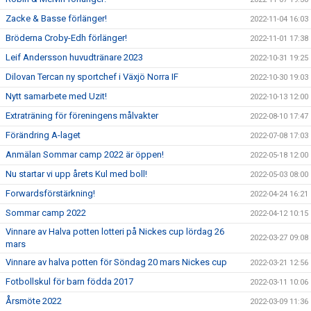
Zacke & Basse förlänger!
2022-11-04 16:03
Bröderna Croby-Edh förlänger!
2022-11-01 17:38
Leif Andersson huvudtränare 2023
2022-10-31 19:25
Dilovan Tercan ny sportchef i Växjö Norra IF
2022-10-30 19:03
Nytt samarbete med Uzit!
2022-10-13 12:00
Extraträning för föreningens målvakter
2022-08-10 17:47
Förändring A-laget
2022-07-08 17:03
Anmälan Sommar camp 2022 är öppen!
2022-05-18 12:00
Nu startar vi upp årets Kul med boll!
2022-05-03 08:00
Forwardsförstärkning!
2022-04-24 16:21
Sommar camp 2022
2022-04-12 10:15
Vinnare av Halva potten lotteri på Nickes cup lördag 26
2022-03-27 09:08
mars
Vinnare av halva potten för Söndag 20 mars Nickes cup
2022-03-21 12:56
Fotbollskul för barn födda 2017
2022-03-11 10:06
Årsmöte 2022
2022-03-09 11:36