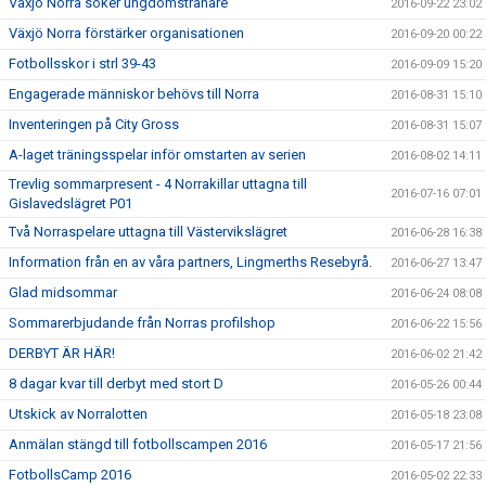
Växjö Norra söker ungdomstränare
2016-09-22 23:02
Växjö Norra förstärker organisationen
2016-09-20 00:22
Fotbollsskor i strl 39-43
2016-09-09 15:20
Engagerade människor behövs till Norra
2016-08-31 15:10
Inventeringen på City Gross
2016-08-31 15:07
A-laget träningsspelar inför omstarten av serien
2016-08-02 14:11
Trevlig sommarpresent - 4 Norrakillar uttagna till
2016-07-16 07:01
Gislavedslägret P01
Två Norraspelare uttagna till Västervikslägret
2016-06-28 16:38
Information från en av våra partners, Lingmerths Resebyrå.
2016-06-27 13:47
Glad midsommar
2016-06-24 08:08
Sommarerbjudande från Norras profilshop
2016-06-22 15:56
DERBYT ÄR HÄR!
2016-06-02 21:42
8 dagar kvar till derbyt med stort D
2016-05-26 00:44
Utskick av Norralotten
2016-05-18 23:08
Anmälan stängd till fotbollscampen 2016
2016-05-17 21:56
FotbollsCamp 2016
2016-05-02 22:33