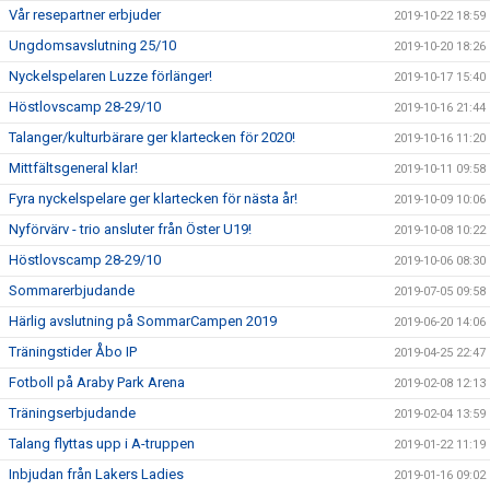
Vår resepartner erbjuder
2019-10-22 18:59
Ungdomsavslutning 25/10
2019-10-20 18:26
Nyckelspelaren Luzze förlänger!
2019-10-17 15:40
Höstlovscamp 28-29/10
2019-10-16 21:44
Talanger/kulturbärare ger klartecken för 2020!
2019-10-16 11:20
Mittfältsgeneral klar!
2019-10-11 09:58
Fyra nyckelspelare ger klartecken för nästa år!
2019-10-09 10:06
Nyförvärv - trio ansluter från Öster U19!
2019-10-08 10:22
Höstlovscamp 28-29/10
2019-10-06 08:30
Sommarerbjudande
2019-07-05 09:58
Härlig avslutning på SommarCampen 2019
2019-06-20 14:06
Träningstider Åbo IP
2019-04-25 22:47
Fotboll på Araby Park Arena
2019-02-08 12:13
Träningserbjudande
2019-02-04 13:59
Talang flyttas upp i A-truppen
2019-01-22 11:19
Inbjudan från Lakers Ladies
2019-01-16 09:02