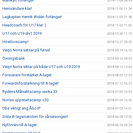
Målskytt förlänger!
2018-11-08 08:59
Hemvändare klar!
2018-11-06 11:34
Lagkapten Henrik Widén förlänger!
2018-11-05 21:38
Headcoach för U17 klar :)
2018-11-02 11:06
U17 och U19 div1 2019
2018-10-30 11:19
Höstlovscamp!
2018-10-21 20:35
Växjö Norra satsar på futsal
2018-09-14 16:10
Övningsbank
2018-09-10 09:59
Växjö Norra siktar på både U17 och U19 2019
2018-08-15 13:44
Försvarare förstärker A-laget
2018-08-02 12:29
Forwardsförstärkning till A-laget!
2018-07-12 16:37
Rydéns Målvaktscamp vecka 33
2018-07-09 10:59
Norras uppstartscamp v.33
2018-07-09 10:56
Obs viktigt ang Åbo IP
2018-07-03 14:01
Sista A-lagsmatchen för vårsäsongen!
2018-06-28 13:20
Nyförvärv till A-laget
2018-06-18 09:24