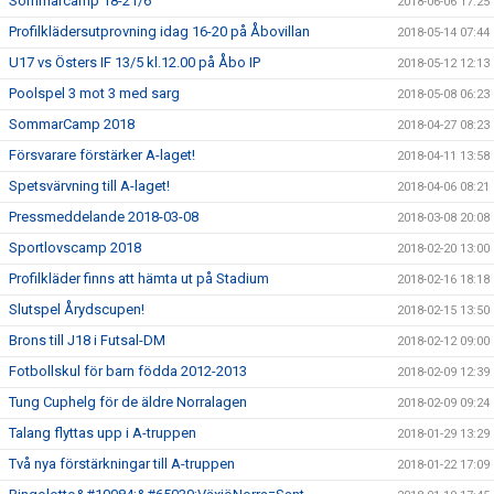
Sommarcamp 18-21/6
2018-06-06 17:25
Profilklädersutprovning idag 16-20 på Åbovillan
2018-05-14 07:44
U17 vs Östers IF 13/5 kl.12.00 på Åbo IP
2018-05-12 12:13
Poolspel 3 mot 3 med sarg
2018-05-08 06:23
SommarCamp 2018
2018-04-27 08:23
Försvarare förstärker A-laget!
2018-04-11 13:58
Spetsvärvning till A-laget!
2018-04-06 08:21
Pressmeddelande 2018-03-08
2018-03-08 20:08
Sportlovscamp 2018
2018-02-20 13:00
Profilkläder finns att hämta ut på Stadium
2018-02-16 18:18
Slutspel Årydscupen!
2018-02-15 13:50
Brons till J18 i Futsal-DM
2018-02-12 09:00
Fotbollskul för barn födda 2012-2013
2018-02-09 12:39
Tung Cuphelg för de äldre Norralagen
2018-02-09 09:24
Talang flyttas upp i A-truppen
2018-01-29 13:29
Två nya förstärkningar till A-truppen
2018-01-22 17:09