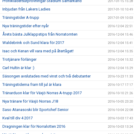
Profilklädersutprovningar Stadium Samarkand
2017-01-15 15:28
Inbjudan från Lakers Ladies
2017-01-10 10:49
Träningstider A-trupp
2017-01-09 10:03
Nya träningstider efter nyår
2016-12-04 22:51
Årets bästa Julklappstips från Norratomten
2016-12-04 15:46
Waldebrink och Sund klara för 2017
2016-12-04 15:41
Isac och Kenan vill vara med på återtåget!
2016-12-04 15:35
Trotjänare förlänger
2016-12-04 15:32
Carl Hultin är klar :)
2016-12-04 15:29
Säsongen avslutades med vinst och två debutanter
2016-10-23 11:33
Träningstiderna fram till jul är klara
2016-10-17 17:17
Tränarduon klar för Växjö Norras A-trupp 2017
2016-10-10 21:26
Nya tränare för Växjö Norras J18
2016-10-05 23:20
Saso Atanasoski blir Sportchef Senior
2016-10-04 22:08
Kval till div 4 2017
2016-10-03 17:43
Dragningen klar för Norralotten 2016
2016-10-03 13:24