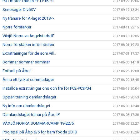
P01 möter Tranås FF i P16 elit
2017-09-22 19:06
Serieseger Div5SV
2017-09-17 13:34
Ny tränare för A-laget 2018->
2017-09-02 20:37
Norra förstärker
2017-08-11 22:15
Växjö Norra vs Angelstads IF
2017-08-10 12:05
Norra förstärker inför hösten
2017-08-01 19:23
Extraträningar för de som vill..
2017-07-31 17:37
Sommar sommar sommar
2017-06-30 14:18
Fotboll på Åbo!
2017-06-25 19:00
Ännu ett lyckat sommarläger
2017-06-22 18:45
Inställda extratränigar ons och fre för P02-P03P04
2017-06-18 20:04
Öppen träning damlandslaget
2017-06-10 20:53
Ny info om damlandslaget
2017-06-09 13:48
Damlandslaget tränar på Åbo IP
2017-06-08 17:38
VÄXJÖ NORRA SOMMARCAMP 19-22/6
2017-06-05 22:27
Poolspel på Åbo 6/5 för barn födda 2010
2017-05-08 15:26