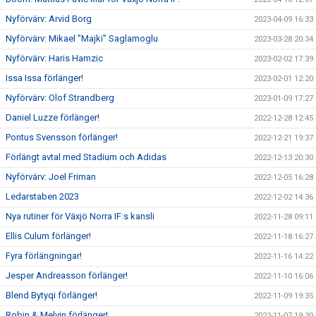
Nyförvärv: Arvid Borg
2023-04-09 16:33
Nyförvärv: Mikael ”Majki” Saglamoglu
2023-03-28 20:34
Nyförvärv: Haris Hamzic
2023-02-02 17:39
Issa Issa förlänger!
2023-02-01 12:20
Nyförvärv: Olof Strandberg
2023-01-09 17:27
Daniel Luzze förlänger!
2022-12-28 12:45
Pontus Svensson förlänger!
2022-12-21 19:37
Förlängt avtal med Stadium och Adidas
2022-12-13 20:30
Nyförvärv: Joel Friman
2022-12-05 16:28
Ledarstaben 2023
2022-12-02 14:36
Nya rutiner för Växjö Norra IF:s kansli
2022-11-28 09:11
Ellis Culum förlänger!
2022-11-18 16:27
Fyra förlängningar!
2022-11-16 14:22
Jesper Andreasson förlänger!
2022-11-10 16:06
Blend Bytyqi förlänger!
2022-11-09 19:35
Robin & Melvin förlänger!
2022-11-07 19:30