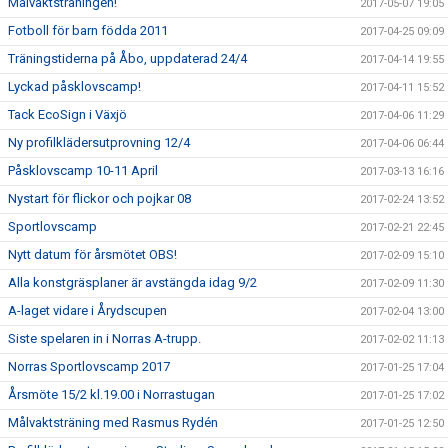
Målvaktsträningen!
2017-05-07 19:05
Fotboll för barn födda 2011
2017-04-25 09:09
Träningstiderna på Åbo, uppdaterad 24/4
2017-04-14 19:55
Lyckad påsklovscamp!
2017-04-11 15:52
Tack EcoSign i Växjö
2017-04-06 11:29
Ny profilklädersutprovning 12/4
2017-04-06 06:44
Påsklovscamp 10-11 April
2017-03-13 16:16
Nystart för flickor och pojkar 08
2017-02-24 13:52
Sportlovscamp
2017-02-21 22:45
Nytt datum för årsmötet OBS!
2017-02-09 15:10
Alla konstgräsplaner är avstängda idag 9/2
2017-02-09 11:30
A-laget vidare i Årydscupen
2017-02-04 13:00
Siste spelaren in i Norras A-trupp.
2017-02-02 11:13
Norras Sportlovscamp 2017
2017-01-25 17:04
Årsmöte 15/2 kl.19.00 i Norrastugan
2017-01-25 17:02
Målvaktsträning med Rasmus Rydén
2017-01-25 12:50