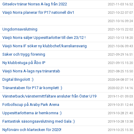
Gitselov tränar Norras A-lag från 2022
2021-11-03 16:52
Växjö Norra planerar för P17 nationell div1
2021-10-22 07:07
2021-10-16 09:24
Ungdomsavslutning
2021-10-15 22:02
Växjö Norra säljer Uppesittarlotter till den 23/12 !
2021-10-13 18:20
Växjö Norra IF söker ny klubbchef/kansliansvarig
2021-10-06 09:43
Säker och trygg förening
2021-09-29 16:51
Ny klubbstuga på Åbo IP
2021-09-15 15:20
Växjö Norra A-lags nya tränarstab
2021-08-25 15:50
Digital Bingolott :)
2020-04-08 07:14
Tränarstaben för P17 är komplett :)
2020-02-21 14:16
Vänsterback/vänstermittfältare ansluter från Öster U19
2019-11-01 09:03
Fotbollscup på Araby Park Arena
2019-10-31 12:44
Uppesittarlotterna är hemkomna :)
2019-10-28 21:40
Fantastisk säsongsavslutning med Gala :)
2019-10-28 13:38
Nyförvärv och klartecken för 2020!
2019-10-25 15:30