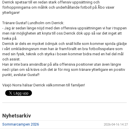
Derrick spetsar till en redan stark offensiv uppsättning och
MEDLEM
förhoppningarna om målrik och underhållande fotboll på Åbo växer
ytterligare!
DOKUMENT
Tränare Gustaf Lundholm om Derrick:
- Jag är sedan länge nöjd med den offensiva uppsättningen vi har i truppen
FÖLJ OSS PÅ FACEBOOK
men när möjligheten att knyta till oss Derrick dök upp så var det inget att
tveka på.
Derrick är dels en mycket ödmjuk och snäll kille som kommer sprida glädje
i vårt omklädningsrum men han är framförallt en bra fotbollsspelare som
med sin fysik, teknik och styrka i boxen kommer bidra med en hel del mål
och assist.
Han är inte bara användbar på alla offensiva positioner utan även längre
ned i plan om så krävs och det är för mig som tränare ytterligare en positiv
punkt, avslutar Gustaf!
Växjö Norra hälsar Derrick välkommen till familjen!
Nyhetsarkiv
Sommarcampen 2026
2026-04-16 14:27