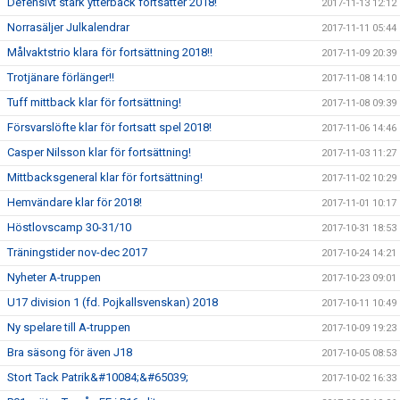
Defensivt stark ytterback fortsätter 2018!
2017-11-13 12:12
Norrasäljer Julkalendrar
2017-11-11 05:44
Målvaktstrio klara för fortsättning 2018!!
2017-11-09 20:39
Trotjänare förlänger!!
2017-11-08 14:10
Tuff mittback klar för fortsättning!
2017-11-08 09:39
Försvarslöfte klar för fortsatt spel 2018!
2017-11-06 14:46
Casper Nilsson klar för fortsättning!
2017-11-03 11:27
Mittbacksgeneral klar för fortsättning!
2017-11-02 10:29
Hemvändare klar för 2018!
2017-11-01 10:17
Höstlovscamp 30-31/10
2017-10-31 18:53
Träningstider nov-dec 2017
2017-10-24 14:21
Nyheter A-truppen
2017-10-23 09:01
U17 division 1 (fd. Pojkallsvenskan) 2018
2017-10-11 10:49
Ny spelare till A-truppen
2017-10-09 19:23
Bra säsong för även J18
2017-10-05 08:53
Stort Tack Patrik&#10084;&#65039;
2017-10-02 16:33