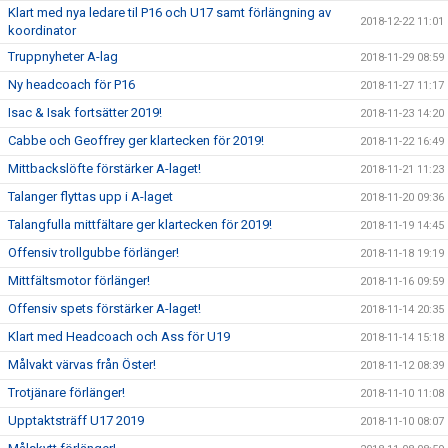
Klart med nya ledare til P16 och U17 samt förlängning av
2018-12-22 11:01
koordinator
Truppnyheter A-lag
2018-11-29 08:59
Ny headcoach för P16
2018-11-27 11:17
Isac & Isak fortsätter 2019!
2018-11-23 14:20
Cabbe och Geoffrey ger klartecken för 2019!
2018-11-22 16:49
Mittbackslöfte förstärker A-laget!
2018-11-21 11:23
Talanger flyttas upp i A-laget
2018-11-20 09:36
Talangfulla mittfältare ger klartecken för 2019!
2018-11-19 14:45
Offensiv trollgubbe förlänger!
2018-11-18 19:19
Mittfältsmotor förlänger!
2018-11-16 09:59
Offensiv spets förstärker A-laget!
2018-11-14 20:35
Klart med Headcoach och Ass för U19
2018-11-14 15:18
Målvakt värvas från Öster!
2018-11-12 08:39
Trotjänare förlänger!
2018-11-10 11:08
Upptaktsträff U17 2019
2018-11-10 08:07