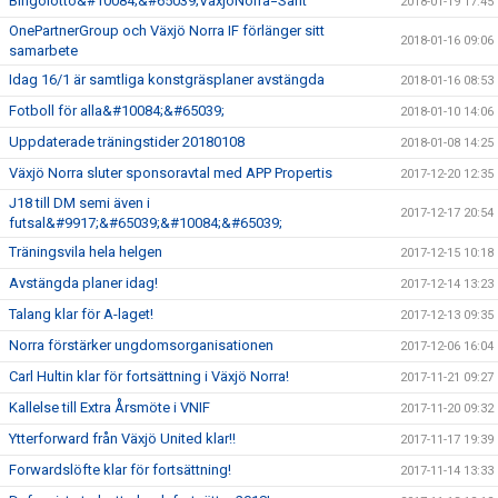
Bingolotto&#10084;&#65039;VäxjöNorra=Sant
2018-01-19 17:45
OnePartnerGroup och Växjö Norra IF förlänger sitt
2018-01-16 09:06
samarbete
Idag 16/1 är samtliga konstgräsplaner avstängda
2018-01-16 08:53
Fotboll för alla&#10084;&#65039;
2018-01-10 14:06
Uppdaterade träningstider 20180108
2018-01-08 14:25
Växjö Norra sluter sponsoravtal med APP Propertis
2017-12-20 12:35
J18 till DM semi även i
2017-12-17 20:54
futsal&#9917;&#65039;&#10084;&#65039;
Träningsvila hela helgen
2017-12-15 10:18
Avstängda planer idag!
2017-12-14 13:23
Talang klar för A-laget!
2017-12-13 09:35
Norra förstärker ungdomsorganisationen
2017-12-06 16:04
Carl Hultin klar för fortsättning i Växjö Norra!
2017-11-21 09:27
Kallelse till Extra Årsmöte i VNIF
2017-11-20 09:32
Ytterforward från Växjö United klar!!
2017-11-17 19:39
Forwardslöfte klar för fortsättning!
2017-11-14 13:33