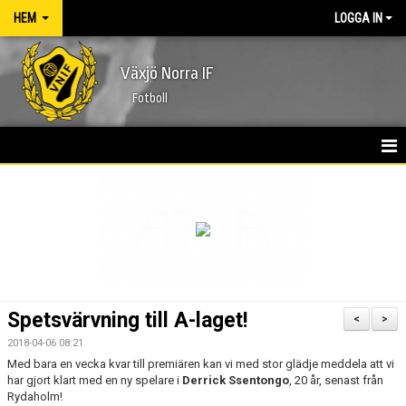
HEM
LOGGA IN
Växjö Norra IF
Fotboll
HEM
NYHETER
FÖRENINGEN
KONTAKT
Spetsvärvning till A-laget!
<
>
KALENDER
2018-04-06 08:21
Med bara en vecka kvar till premiären kan vi med stor glädje meddela att vi
har gjort klart med en ny spelare i
MATCHER
Derrick Ssentongo
, 20 år, senast från
Rydaholm!