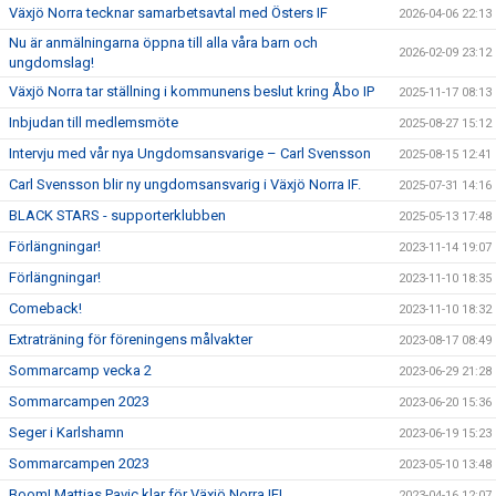
Växjö Norra tecknar samarbetsavtal med Östers IF
2026-04-06 22:13
Nu är anmälningarna öppna till alla våra barn och
2026-02-09 23:12
ungdomslag!
Växjö Norra tar ställning i kommunens beslut kring Åbo IP
2025-11-17 08:13
Inbjudan till medlemsmöte
2025-08-27 15:12
Intervju med vår nya Ungdomsansvarige – Carl Svensson
2025-08-15 12:41
Carl Svensson blir ny ungdomsansvarig i Växjö Norra IF.
2025-07-31 14:16
BLACK STARS - supporterklubben
2025-05-13 17:48
Förlängningar!
2023-11-14 19:07
Förlängningar!
2023-11-10 18:35
Comeback!
2023-11-10 18:32
Extraträning för föreningens målvakter
2023-08-17 08:49
Sommarcamp vecka 2
2023-06-29 21:28
Sommarcampen 2023
2023-06-20 15:36
Seger i Karlshamn
2023-06-19 15:23
Sommarcampen 2023
2023-05-10 13:48
Boom! Mattias Pavic klar för Växjö Norra IF!
2023-04-16 12:07