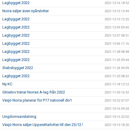
Lagbygget 2022
2021-12-16 18:52
Norra säljer även nyårslotter
2021-12-15 13:49
Lagbygget 2022
2021-12-10 15:25
Lagbygget 2022
2021-12-09 09:45
Lagbygget 2022
2021-12-07 08:51
Lagbygget 2022
2021-12-06 11:16
Lagbygget 2022
2021-11-28 08:48
Lagbygget 2022
2021-11-25 09:44
Stabsbygget 2022
2021-11-24 09:09
Lagbygget 2022
2021-11-23 08:52
Ny KC
2021-11-18 12:12
Gitselov tränar Norras A-lag från 2022
2021-11-03 16:52
Växjö Norra planerar för P17 nationell div1
2021-10-22 07:07
2021-10-16 09:24
Ungdomsavslutning
2021-10-15 22:02
Växjö Norra säljer Uppesittarlotter till den 23/12 !
2021-10-13 18:20