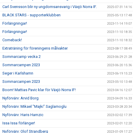
Carl Svensson blir ny ungdomsansvarig i Växjö Norra IF.
2025-07-31 14:16
BLACK STARS - supporterklubben
2025-05-13 17:48
Förlängningar!
2023-11-14 19:07
Förlängningar!
2023-11-10 18:35
Comeback!
2023-11-10 18:32
Extraträning för föreningens målvakter
2023-08-17 08:49
Sommarcamp vecka 2
2023-06-29 21:28
Sommarcampen 2023
2023-06-20 15:36
Seger i Karlshamn
2023-06-19 15:23
Sommarcampen 2023
2023-05-10 13:48
Boom! Mattias Pavic klar för Växjö Norra IF!
2023-04-16 12:07
Nyförvärv: Arvid Borg
2023-04-09 16:33
Nyförvärv: Mikael ”Majki” Saglamoglu
2023-03-28 20:34
Nyförvärv: Haris Hamzic
2023-02-02 17:39
Issa Issa förlänger!
2023-02-01 12:20
Nyförvärv: Olof Strandberg
2023-01-09 17:27