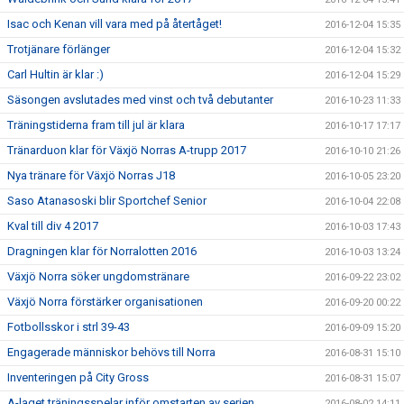
Isac och Kenan vill vara med på återtåget!
2016-12-04 15:35
Trotjänare förlänger
2016-12-04 15:32
Carl Hultin är klar :)
2016-12-04 15:29
Säsongen avslutades med vinst och två debutanter
2016-10-23 11:33
Träningstiderna fram till jul är klara
2016-10-17 17:17
Tränarduon klar för Växjö Norras A-trupp 2017
2016-10-10 21:26
Nya tränare för Växjö Norras J18
2016-10-05 23:20
Saso Atanasoski blir Sportchef Senior
2016-10-04 22:08
Kval till div 4 2017
2016-10-03 17:43
Dragningen klar för Norralotten 2016
2016-10-03 13:24
Växjö Norra söker ungdomstränare
2016-09-22 23:02
Växjö Norra förstärker organisationen
2016-09-20 00:22
Fotbollsskor i strl 39-43
2016-09-09 15:20
Engagerade människor behövs till Norra
2016-08-31 15:10
Inventeringen på City Gross
2016-08-31 15:07
A-laget träningsspelar inför omstarten av serien
2016-08-02 14:11