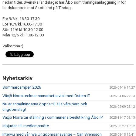
nedan tider. Svenska landslaget har Åbo som träningsanläggning inför
MEDLEM
landskampen mot Skottland på Tisdag.
DOKUMENT
Fre 9/6 kl.16.30-17.30
Lör 10/6 kl.16.00-17.30
Sön 11/6 kl.10.30-12.00
FÖLJ OSS PÅ FACEBOOK
Mån 12/6 kl.11.00-12.00
Välkomna :)
Nyhetsarkiv
Sommarcampen 2026
2026-04-16 14:27
Växjö Norra tecknar samarbetsavtal med Östers IF
2026-04-06 22:13
Nu är anmälningarna öppna till alla våra barn och
2026-02-09 23:12
ungdomslag!
Växjö Norra tar ställning i kommunens beslut kring Åbo IP
2025-11-17 08:13
Inbjudan till medlemsmöte
2025-08-27 15:12
Intervju med vår nya Ungdomsansvarige – Carl Svensson
2025-08-15 12:41