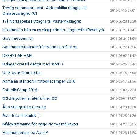
Trevlig sommarpresent - 4 Norrakillar uttagna till
2016-07-16 07:01
Gislavedslägret P01
Två Norraspelare uttagna till Västervikslägret
2016-06-28 16:38
Information från en av våra partners, Lingmerths Resebyrå.
2016-06-27 13:47
Glad midsommar
2016-06-24 08:08
Sommarerbjudande från Norras profilshop
2016-06-22 15:56
DERBYT ÄR HÄR!
2016-06-02 21:42
8 dagar kvar till derbyt med stort D
2016-05-26 00:44
Utskick av Norralotten
2016-05-18 23:08
Anmälan stängd till fotbollscampen 2016
2016-05-17 21:56
FotbollsCamp 2016
2016-05-02 22:33
¤¤ Bilnyckeln är återfunnen ¤¤
2016-05-01 17:07
Åbo stängt idag torsdag
2016-04-28 13:30
Äkta fotbollskärlek :)
2016-04-28 01:30
Målvaktsträning för Växjö Norras målvakter
2016-04-27 08:35
Hemmapremiär på Åbo IP
2016-04-26 18:55