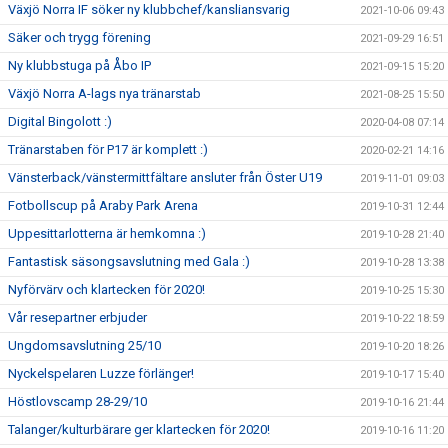
Växjö Norra IF söker ny klubbchef/kansliansvarig
2021-10-06 09:43
Säker och trygg förening
2021-09-29 16:51
Ny klubbstuga på Åbo IP
2021-09-15 15:20
Växjö Norra A-lags nya tränarstab
2021-08-25 15:50
Digital Bingolott :)
2020-04-08 07:14
Tränarstaben för P17 är komplett :)
2020-02-21 14:16
Vänsterback/vänstermittfältare ansluter från Öster U19
2019-11-01 09:03
Fotbollscup på Araby Park Arena
2019-10-31 12:44
Uppesittarlotterna är hemkomna :)
2019-10-28 21:40
Fantastisk säsongsavslutning med Gala :)
2019-10-28 13:38
Nyförvärv och klartecken för 2020!
2019-10-25 15:30
Vår resepartner erbjuder
2019-10-22 18:59
Ungdomsavslutning 25/10
2019-10-20 18:26
Nyckelspelaren Luzze förlänger!
2019-10-17 15:40
Höstlovscamp 28-29/10
2019-10-16 21:44
Talanger/kulturbärare ger klartecken för 2020!
2019-10-16 11:20