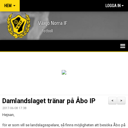
HEM
LOGGA IN
Växjö Norra IF
Fotboll
HEM
NYHETER
FÖRENINGEN
KONTAKT
Damlandslaget tränar på Åbo IP
<
>
KALENDER
2017-06-08 17:38
Hejsan,
MATCHER
för er som vill se landslagsspelare, så finns möjligheten att besöka Åbo på