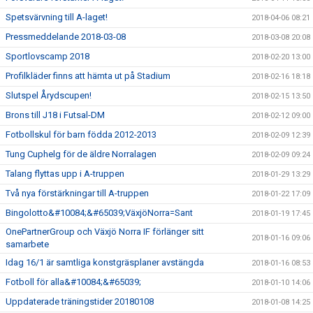
Spetsvärvning till A-laget!
2018-04-06 08:21
Pressmeddelande 2018-03-08
2018-03-08 20:08
Sportlovscamp 2018
2018-02-20 13:00
Profilkläder finns att hämta ut på Stadium
2018-02-16 18:18
Slutspel Årydscupen!
2018-02-15 13:50
Brons till J18 i Futsal-DM
2018-02-12 09:00
Fotbollskul för barn födda 2012-2013
2018-02-09 12:39
Tung Cuphelg för de äldre Norralagen
2018-02-09 09:24
Talang flyttas upp i A-truppen
2018-01-29 13:29
Två nya förstärkningar till A-truppen
2018-01-22 17:09
Bingolotto&#10084;&#65039;VäxjöNorra=Sant
2018-01-19 17:45
OnePartnerGroup och Växjö Norra IF förlänger sitt
2018-01-16 09:06
samarbete
Idag 16/1 är samtliga konstgräsplaner avstängda
2018-01-16 08:53
Fotboll för alla&#10084;&#65039;
2018-01-10 14:06
Uppdaterade träningstider 20180108
2018-01-08 14:25