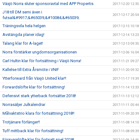
Växjö Norra sluter sponsoravtal med APP Propertis
2017-12-20 12:35
J18 till DM semi även i
2017-12-17 20:54
futsal&#9917;&#65039;&#10084;&#65039;
Träningsvila hela helgen
2017-12-15 10:18
Avstängda planer idag!
2017-12-14 13:23
Talang klar för A-laget!
2017-12-13 09:35
Norra förstärker ungdomsorganisationen
2017-12-06 16:04
Carl Hultin klar för fortsättning i Växjö Norra!
2017-11-21 09:27
Kallelse till Extra Årsmöte i VNIF
2017-11-20 09:32
Ytterforward från Växjö United klar!!
2017-11-17 19:39
Forwardslöfte klar för fortsättning!
2017-11-14 13:33
Defensivt stark ytterback fortsätter 2018!
2017-11-13 12:12
Norrasäljer Julkalendrar
2017-11-11 05:44
Målvaktstrio klara för fortsättning 2018!!
2017-11-09 20:39
Trotjänare förlänger!!
2017-11-08 14:10
Tuff mittback klar för fortsättning!
2017-11-08 09:39
Försvarslöfte klar för fortsatt spel 2018!
2017-11-06 14:46