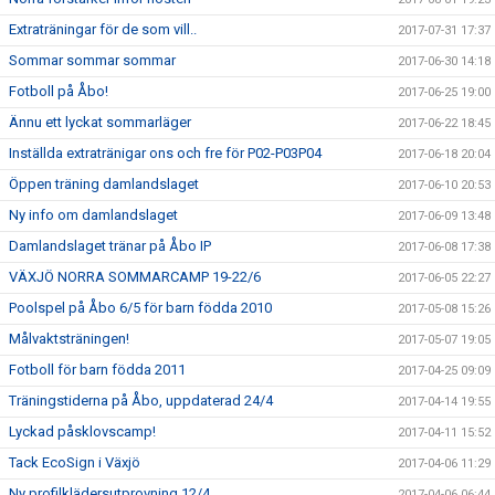
Extraträningar för de som vill..
2017-07-31 17:37
Sommar sommar sommar
2017-06-30 14:18
Fotboll på Åbo!
2017-06-25 19:00
Ännu ett lyckat sommarläger
2017-06-22 18:45
Inställda extratränigar ons och fre för P02-P03P04
2017-06-18 20:04
Öppen träning damlandslaget
2017-06-10 20:53
Ny info om damlandslaget
2017-06-09 13:48
Damlandslaget tränar på Åbo IP
2017-06-08 17:38
VÄXJÖ NORRA SOMMARCAMP 19-22/6
2017-06-05 22:27
Poolspel på Åbo 6/5 för barn födda 2010
2017-05-08 15:26
Målvaktsträningen!
2017-05-07 19:05
Fotboll för barn födda 2011
2017-04-25 09:09
Träningstiderna på Åbo, uppdaterad 24/4
2017-04-14 19:55
Lyckad påsklovscamp!
2017-04-11 15:52
Tack EcoSign i Växjö
2017-04-06 11:29
Ny profilklädersutprovning 12/4
2017-04-06 06:44