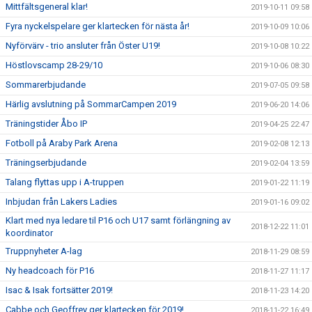
Mittfältsgeneral klar!
2019-10-11 09:58
Fyra nyckelspelare ger klartecken för nästa år!
2019-10-09 10:06
Nyförvärv - trio ansluter från Öster U19!
2019-10-08 10:22
Höstlovscamp 28-29/10
2019-10-06 08:30
Sommarerbjudande
2019-07-05 09:58
Härlig avslutning på SommarCampen 2019
2019-06-20 14:06
Träningstider Åbo IP
2019-04-25 22:47
Fotboll på Araby Park Arena
2019-02-08 12:13
Träningserbjudande
2019-02-04 13:59
Talang flyttas upp i A-truppen
2019-01-22 11:19
Inbjudan från Lakers Ladies
2019-01-16 09:02
Klart med nya ledare til P16 och U17 samt förlängning av
2018-12-22 11:01
koordinator
Truppnyheter A-lag
2018-11-29 08:59
Ny headcoach för P16
2018-11-27 11:17
Isac & Isak fortsätter 2019!
2018-11-23 14:20
Cabbe och Geoffrey ger klartecken för 2019!
2018-11-22 16:49