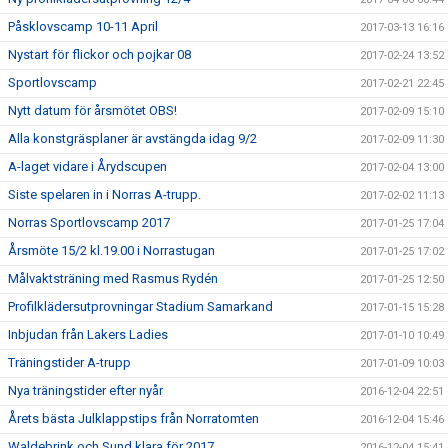
Påsklovscamp 10-11 April
2017-03-13 16:16
Nystart för flickor och pojkar 08
2017-02-24 13:52
Sportlovscamp
2017-02-21 22:45
Nytt datum för årsmötet OBS!
2017-02-09 15:10
Alla konstgräsplaner är avstängda idag 9/2
2017-02-09 11:30
A-laget vidare i Årydscupen
2017-02-04 13:00
Siste spelaren in i Norras A-trupp.
2017-02-02 11:13
Norras Sportlovscamp 2017
2017-01-25 17:04
Årsmöte 15/2 kl.19.00 i Norrastugan
2017-01-25 17:02
Målvaktsträning med Rasmus Rydén
2017-01-25 12:50
Profilklädersutprovningar Stadium Samarkand
2017-01-15 15:28
Inbjudan från Lakers Ladies
2017-01-10 10:49
Träningstider A-trupp
2017-01-09 10:03
Nya träningstider efter nyår
2016-12-04 22:51
Årets bästa Julklappstips från Norratomten
2016-12-04 15:46
Waldebrink och Sund klara för 2017
2016-12-04 15:41