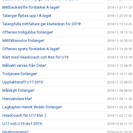
Mittbackslöfte förstärker A-laget!
2018-11-21 11:23
Talanger flyttas upp i A-laget
2018-11-20 09:36
Talangfulla mittfältare ger klartecken för 2019!
2018-11-19 14:45
Offensiv trollgubbe förlänger!
2018-11-18 19:19
Mittfältsmotor förlänger!
2018-11-16 09:59
Offensiv spets förstärker A-laget!
2018-11-14 20:35
Klart med Headcoach och Ass för U19
2018-11-14 15:18
Målvakt värvas från Öster!
2018-11-12 08:39
Trotjänare förlänger!
2018-11-10 11:08
Upptaktsträff U17 2019
2018-11-10 08:07
Målskytt förlänger!
2018-11-08 08:59
Hemvändare klar!
2018-11-06 11:34
Lagkapten Henrik Widén förlänger!
2018-11-05 21:38
Headcoach för U17 klar :)
2018-11-02 11:06
U17 och U19 div1 2019
2018-10-30 11:19
Höstlovscamp!
2018-10-21 20:35