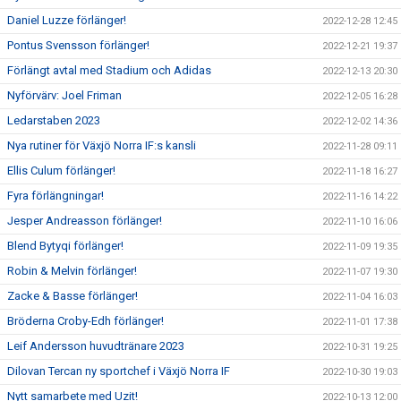
Daniel Luzze förlänger!
2022-12-28 12:45
Pontus Svensson förlänger!
2022-12-21 19:37
Förlängt avtal med Stadium och Adidas
2022-12-13 20:30
Nyförvärv: Joel Friman
2022-12-05 16:28
Ledarstaben 2023
2022-12-02 14:36
Nya rutiner för Växjö Norra IF:s kansli
2022-11-28 09:11
Ellis Culum förlänger!
2022-11-18 16:27
Fyra förlängningar!
2022-11-16 14:22
Jesper Andreasson förlänger!
2022-11-10 16:06
Blend Bytyqi förlänger!
2022-11-09 19:35
Robin & Melvin förlänger!
2022-11-07 19:30
Zacke & Basse förlänger!
2022-11-04 16:03
Bröderna Croby-Edh förlänger!
2022-11-01 17:38
Leif Andersson huvudtränare 2023
2022-10-31 19:25
Dilovan Tercan ny sportchef i Växjö Norra IF
2022-10-30 19:03
Nytt samarbete med Uzit!
2022-10-13 12:00