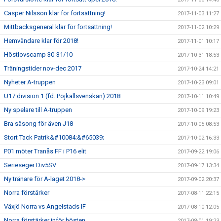
Casper Nilsson klar för fortsättning!
2017-11-03 11:27
Mittbacksgeneral klar för fortsättning!
2017-11-02 10:29
Hemvändare klar för 2018!
2017-11-01 10:17
Höstlovscamp 30-31/10
2017-10-31 18:53
Träningstider nov-dec 2017
2017-10-24 14:21
Nyheter A-truppen
2017-10-23 09:01
U17 division 1 (fd. Pojkallsvenskan) 2018
2017-10-11 10:49
Ny spelare till A-truppen
2017-10-09 19:23
Bra säsong för även J18
2017-10-05 08:53
Stort Tack Patrik&#10084;&#65039;
2017-10-02 16:33
P01 möter Tranås FF i P16 elit
2017-09-22 19:06
Serieseger Div5SV
2017-09-17 13:34
Ny tränare för A-laget 2018->
2017-09-02 20:37
Norra förstärker
2017-08-11 22:15
Växjö Norra vs Angelstads IF
2017-08-10 12:05
Norra förstärker inför hösten
2017-08-01 19:23