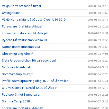
Växjö Norra satsar på futsal
2018-09-14 16:10
Övningsbank
2018-09-10 09:59
Växjö Norra siktar på både U17 och U19 2019
2018-08-15 13:44
Försvarare förstärker A-laget
2018-08-02 12:29
Forwardsförstärkning till A-laget!
2018-07-12 16:37
Rydéns Målvaktscamp vecka 33
2018-07-09 10:59
Norras uppstartscamp v.33
2018-07-09 10:56
Obs viktigt ang Åbo IP
2018-07-03 14:01
Sista A-lagsmatchen för vårsäsongen!
2018-06-28 13:20
Nyförvärv till A-laget
2018-06-18 09:24
Sommarcamp 18-21/6
2018-06-06 17:25
Profilklädersutprovning idag 16-20 på Åbovillan
2018-05-14 07:44
U17 vs Östers IF 13/5 kl.12.00 på Åbo IP
2018-05-12 12:13
Poolspel 3 mot 3 med sarg
2018-05-08 06:23
SommarCamp 2018
2018-04-27 08:23
Försvarare förstärker A-laget!
2018-04-11 13:58