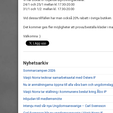
24/1 och 25/1 mellan kl.17.30-20.00
31/1 och 1/2 mellan kl. 17.30-20.00
Vid dessa tillfällen har man också 20% rabatt i övriga butiken.
Det kommer ges fler möjligheter att prova/beställa kläder i mar
Välkomna :)
Nyhetsarkiv
Sommarcampen 2026
Växjö Norra tecknar samarbetsavtal med Östers IF
Nu är anmälningarna öppna till alla våra barn och ungdomslag
Växjö Norra tar ställning i kommunens beslut kring Åbo IP
Inbjudan till medlemsmöte
Intervju med vår nya Ungdomsansvarige – Carl Svensson
Carl Svensson blir ny ungdomsansvarig i Växjö Norra IF.