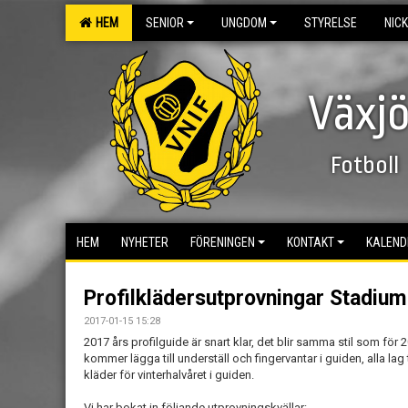
HEM
SENIOR
UNGDOM
STYRELSE
NIC
Växjö
Fotboll
HEM
NYHETER
FÖRENINGEN
KONTAKT
KALEND
Profilklädersutprovningar Stadiu
2017-01-15 15:28
2017 års profilguide är snart klar, det blir samma stil som för 
kommer lägga till underställ och fingervantar i guiden, alla la
kläder för vinterhalvåret i guiden.
Vi har bokat in följande utprovningskvällar: