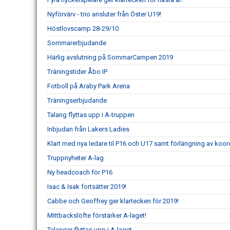
Nyförvärv - trio ansluter från Öster U19!
Höstlovscamp 28-29/10
Sommarerbjudande
Härlig avslutning på SommarCampen 2019
Träningstider Åbo IP
Fotboll på Araby Park Arena
Träningserbjudande
Talang flyttas upp i A-truppen
Inbjudan från Lakers Ladies
Klart med nya ledare til P16 och U17 samt förlängning av koor
Truppnyheter A-lag
Ny headcoach för P16
Isac & Isak fortsätter 2019!
Cabbe och Geoffrey ger klartecken för 2019!
Mittbackslöfte förstärker A-laget!
Talanger flyttas upp i A-laget