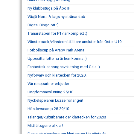
Ny klubbstuga på Åbo IP
Växjö Norra A-lags nya tränarstab
Digital Bingolott :)
Tränarstaben för P17 är komplett :)
Vänsterback/vänstermittfältare ansluter från Öster U19
Fotbollscup på Araby Park Arena
Uppesittarlotterna är hemkomna :)
Fantastisk säsongsavslutning med Gala :)
Nyförvärv och klartecken för 2020!
Vår resepartner erbjuder
Ungdomsavslutning 25/10
Nyckelspelaren Luzze förlänger!
Höstlovscamp 28-29/10
Talanger/kulturbärare ger klartecken för 2020!
Mittfältsgeneral klar!
Fyra nyckelspelare ger klartecken för nästa år!