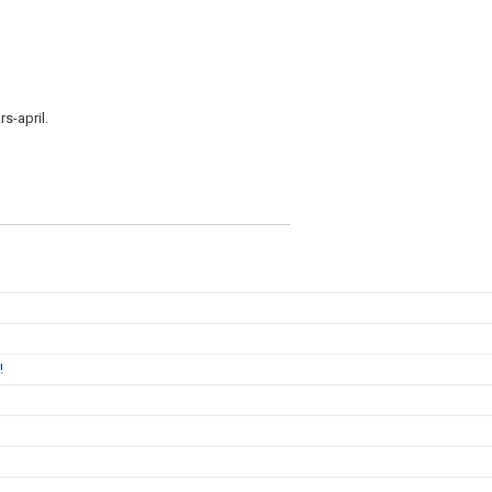
s-april.
!