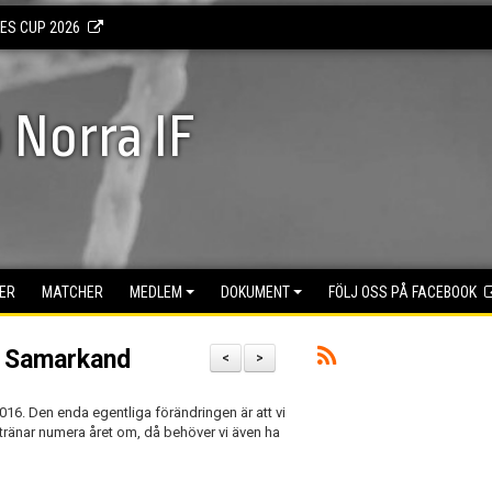
KES CUP 2026
 Norra IF
ER
MATCHER
MEDLEM
DOKUMENT
FÖLJ OSS PÅ FACEBOOK
m Samarkand
<
>
2016. Den enda egentliga förändringen är att vi
g tränar numera året om, då behöver vi även ha