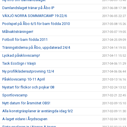
2017-06-09 13:48
Damlandslaget tränar på Åbo IP
2017-06-08 17:38
VÄXJÖ NORRA SOMMARCAMP 19-22/6
2017-06-05 22:27
Poolspel på Åbo 6/5 för barn födda 2010
2017-05-08 15:26
Målvaktsträningen!
2017-05-07 19:05
Fotboll för barn födda 2011
2017-04-25 09:09
Träningstiderna på Åbo, uppdaterad 24/4
2017-04-14 19:55
Lyckad påsklovscamp!
2017-04-11 15:52
Tack EcoSign i Växjö
2017-04-06 11:29
Ny profilklädersutprovning 12/4
2017-04-06 06:44
Påsklovscamp 10-11 April
2017-03-13 16:16
Nystart för flickor och pojkar 08
2017-02-24 13:52
Sportlovscamp
2017-02-21 22:45
Nytt datum för årsmötet OBS!
2017-02-09 15:10
Alla konstgräsplaner är avstängda idag 9/2
2017-02-09 11:30
A-laget vidare i Årydscupen
2017-02-04 13:00
Siste spelaren in i Norras A-trupp.