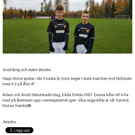
MEDLEM
DOKUMENT
FÖLJ OSS PÅ FACEBOOK
Arvid Borg och Adam Bersbo
Växjö Norra spelar i div 5 nästa år, trots seger i sista matchen mot Nöbbele
med 3-2 på Åbo IP.
Adam och Arvid debuterade idag, båda födda 2001. Dessa killar vill vi ha
med på återresan upp i seriesystemet igen. Våra unga killar är vår framtid,
Norras framtid⚽️
/Macke