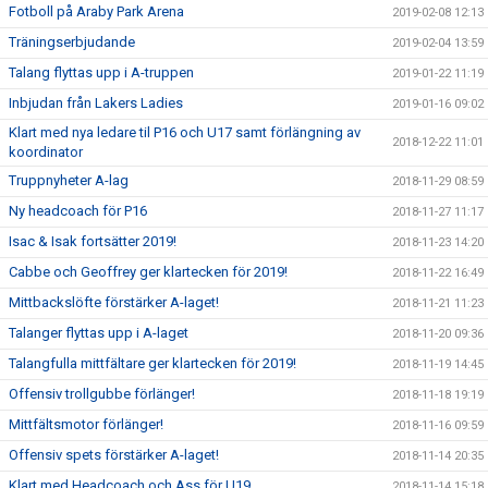
Fotboll på Araby Park Arena
2019-02-08 12:13
Träningserbjudande
2019-02-04 13:59
Talang flyttas upp i A-truppen
2019-01-22 11:19
Inbjudan från Lakers Ladies
2019-01-16 09:02
Klart med nya ledare til P16 och U17 samt förlängning av
2018-12-22 11:01
koordinator
Truppnyheter A-lag
2018-11-29 08:59
Ny headcoach för P16
2018-11-27 11:17
Isac & Isak fortsätter 2019!
2018-11-23 14:20
Cabbe och Geoffrey ger klartecken för 2019!
2018-11-22 16:49
Mittbackslöfte förstärker A-laget!
2018-11-21 11:23
Talanger flyttas upp i A-laget
2018-11-20 09:36
Talangfulla mittfältare ger klartecken för 2019!
2018-11-19 14:45
Offensiv trollgubbe förlänger!
2018-11-18 19:19
Mittfältsmotor förlänger!
2018-11-16 09:59
Offensiv spets förstärker A-laget!
2018-11-14 20:35
Klart med Headcoach och Ass för U19
2018-11-14 15:18