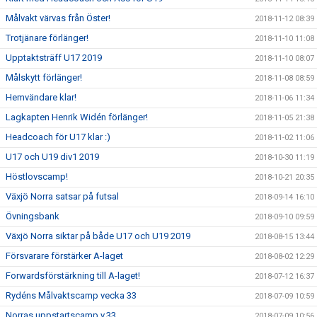
Målvakt värvas från Öster!
2018-11-12 08:39
Trotjänare förlänger!
2018-11-10 11:08
Upptaktsträff U17 2019
2018-11-10 08:07
Målskytt förlänger!
2018-11-08 08:59
Hemvändare klar!
2018-11-06 11:34
Lagkapten Henrik Widén förlänger!
2018-11-05 21:38
Headcoach för U17 klar :)
2018-11-02 11:06
U17 och U19 div1 2019
2018-10-30 11:19
Höstlovscamp!
2018-10-21 20:35
Växjö Norra satsar på futsal
2018-09-14 16:10
Övningsbank
2018-09-10 09:59
Växjö Norra siktar på både U17 och U19 2019
2018-08-15 13:44
Försvarare förstärker A-laget
2018-08-02 12:29
Forwardsförstärkning till A-laget!
2018-07-12 16:37
Rydéns Målvaktscamp vecka 33
2018-07-09 10:59
Norras uppstartscamp v.33
2018-07-09 10:56