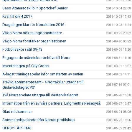
2016-10-05 23:20
Saso Atanasoski blir Sportchef Senior
2016-10-04 22:08
Kval till div 4 2017
2016-10-03 17:43
Dragningen klar för Norralotten 2016
2016-10-03 13:24
Växjö Norra söker ungdomstränare
2016-09-22 23:02
Växjö Norra förstärker organisationen
2016-09-20 00:22
Fotbollsskor i strl 39-43
2016-09-09 15:20
Engagerade människor behövs till Norra
2016-08-31 15:10
Inventeringen på City Gross
2016-08-31 15:07
A-laget träningsspelar inför omstarten av serien
2016-08-02 14:11
Trevlig sommarpresent - 4 Norrakillar uttagna till
2016-07-16 07:01
Gislavedslägret P01
Två Norraspelare uttagna till Västervikslägret
2016-06-28 16:38
Information från en av våra partners, Lingmerths Resebyrå.
2016-06-27 13:47
Glad midsommar
2016-06-24 08:08
Sommarerbjudande från Norras profilshop
2016-06-22 15:56
DERBYT ÄR HÄR!
2016-06-02 21:42