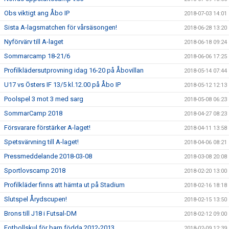
Obs viktigt ang Åbo IP
2018-07-03 14:01
Sista A-lagsmatchen för vårsäsongen!
2018-06-28 13:20
Nyförvärv till A-laget
2018-06-18 09:24
Sommarcamp 18-21/6
2018-06-06 17:25
Profilklädersutprovning idag 16-20 på Åbovillan
2018-05-14 07:44
U17 vs Östers IF 13/5 kl.12.00 på Åbo IP
2018-05-12 12:13
Poolspel 3 mot 3 med sarg
2018-05-08 06:23
SommarCamp 2018
2018-04-27 08:23
Försvarare förstärker A-laget!
2018-04-11 13:58
Spetsvärvning till A-laget!
2018-04-06 08:21
Pressmeddelande 2018-03-08
2018-03-08 20:08
Sportlovscamp 2018
2018-02-20 13:00
Profilkläder finns att hämta ut på Stadium
2018-02-16 18:18
Slutspel Årydscupen!
2018-02-15 13:50
Brons till J18 i Futsal-DM
2018-02-12 09:00
Fotbollskul för barn födda 2012-2013
2018-02-09 12:39