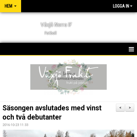
HEM
LOGGA IN
Växjö Norra IF
Fotboll
HEM
NYHETER
FÖRENINGEN
KONTAKT
Säsongen avslutades med vinst
<
>
KALENDER
och två debutanter
2016-10-23 11:33
MATCHER