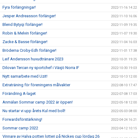
Fyra förlängningar!
2022-11-16 14:22
Jesper Andreasson förlänger!
2022-11-10 16:06
Blend Bytyqi förlänger!
2022-11-09 19:35
Robin & Melvin förlänger!
2022-11-07 19:30
Zacke & Basse förlänger!
2022-11-04 16:03
Bröderna Croby-Edh förlänger!
2022-11-01 17:38
Leif Andersson huvudtränare 2023
2022-10-31 19:25
Dilovan Tercan ny sportchef i Växjö Norra IF
2022-10-30 19:03
Nytt samarbete med Uzit!
2022-10-13 12:00
Extraträning för föreningens målvakter
2022-08-10 17:47
Förändring A-laget
2022-07-08 17:03
Anmälan Sommar camp 2022 är öppen!
2022-05-18 12:00
Nu startar vi upp årets Kul med boll!
2022-05-03 08:00
Forwardsförstärkning!
2022-04-24 16:21
Sommar camp 2022
2022-04-12 10:15
Vinnare av Halva potten lotteri på Nickes cup lördag 26