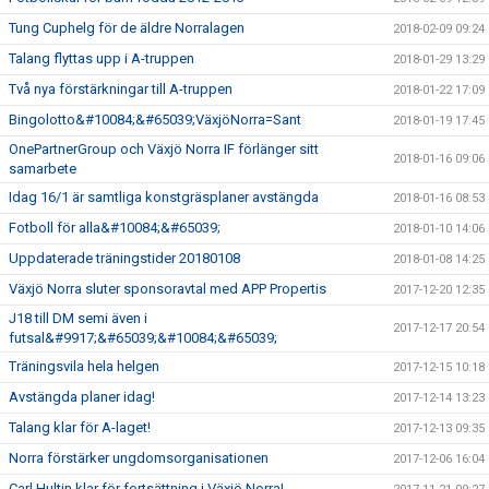
Tung Cuphelg för de äldre Norralagen
2018-02-09 09:24
Talang flyttas upp i A-truppen
2018-01-29 13:29
Två nya förstärkningar till A-truppen
2018-01-22 17:09
Bingolotto&#10084;&#65039;VäxjöNorra=Sant
2018-01-19 17:45
OnePartnerGroup och Växjö Norra IF förlänger sitt
2018-01-16 09:06
samarbete
Idag 16/1 är samtliga konstgräsplaner avstängda
2018-01-16 08:53
Fotboll för alla&#10084;&#65039;
2018-01-10 14:06
Uppdaterade träningstider 20180108
2018-01-08 14:25
Växjö Norra sluter sponsoravtal med APP Propertis
2017-12-20 12:35
J18 till DM semi även i
2017-12-17 20:54
futsal&#9917;&#65039;&#10084;&#65039;
Träningsvila hela helgen
2017-12-15 10:18
Avstängda planer idag!
2017-12-14 13:23
Talang klar för A-laget!
2017-12-13 09:35
Norra förstärker ungdomsorganisationen
2017-12-06 16:04
Carl Hultin klar för fortsättning i Växjö Norra!