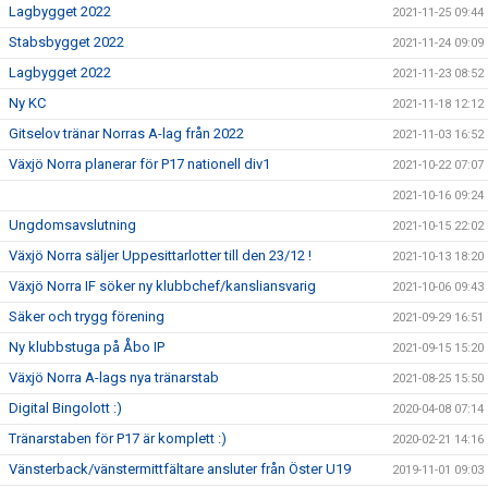
Lagbygget 2022
2021-11-25 09:44
Stabsbygget 2022
2021-11-24 09:09
Lagbygget 2022
2021-11-23 08:52
Ny KC
2021-11-18 12:12
Gitselov tränar Norras A-lag från 2022
2021-11-03 16:52
Växjö Norra planerar för P17 nationell div1
2021-10-22 07:07
2021-10-16 09:24
Ungdomsavslutning
2021-10-15 22:02
Växjö Norra säljer Uppesittarlotter till den 23/12 !
2021-10-13 18:20
Växjö Norra IF söker ny klubbchef/kansliansvarig
2021-10-06 09:43
Säker och trygg förening
2021-09-29 16:51
Ny klubbstuga på Åbo IP
2021-09-15 15:20
Växjö Norra A-lags nya tränarstab
2021-08-25 15:50
Digital Bingolott :)
2020-04-08 07:14
Tränarstaben för P17 är komplett :)
2020-02-21 14:16
Vänsterback/vänstermittfältare ansluter från Öster U19
2019-11-01 09:03