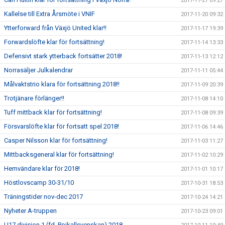
2017-11-21 09:27
Kallelse till Extra Årsmöte i VNIF
2017-11-20 09:32
Ytterforward från Växjö United klar!!
2017-11-17 19:39
Forwardslöfte klar för fortsättning!
2017-11-14 13:33
Defensivt stark ytterback fortsätter 2018!
2017-11-13 12:12
Norrasäljer Julkalendrar
2017-11-11 05:44
Målvaktstrio klara för fortsättning 2018!!
2017-11-09 20:39
Trotjänare förlänger!!
2017-11-08 14:10
Tuff mittback klar för fortsättning!
2017-11-08 09:39
Försvarslöfte klar för fortsatt spel 2018!
2017-11-06 14:46
Casper Nilsson klar för fortsättning!
2017-11-03 11:27
Mittbacksgeneral klar för fortsättning!
2017-11-02 10:29
Hemvändare klar för 2018!
2017-11-01 10:17
Höstlovscamp 30-31/10
2017-10-31 18:53
Träningstider nov-dec 2017
2017-10-24 14:21
Nyheter A-truppen
2017-10-23 09:01
U17 division 1 (fd. Pojkallsvenskan) 2018