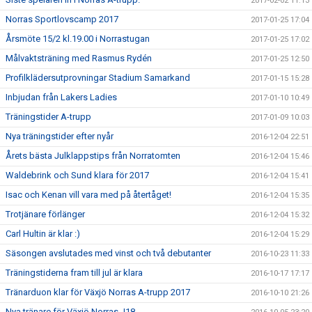
2017-02-02 11:13
Norras Sportlovscamp 2017
2017-01-25 17:04
Årsmöte 15/2 kl.19.00 i Norrastugan
2017-01-25 17:02
Målvaktsträning med Rasmus Rydén
2017-01-25 12:50
Profilklädersutprovningar Stadium Samarkand
2017-01-15 15:28
Inbjudan från Lakers Ladies
2017-01-10 10:49
Träningstider A-trupp
2017-01-09 10:03
Nya träningstider efter nyår
2016-12-04 22:51
Årets bästa Julklappstips från Norratomten
2016-12-04 15:46
Waldebrink och Sund klara för 2017
2016-12-04 15:41
Isac och Kenan vill vara med på återtåget!
2016-12-04 15:35
Trotjänare förlänger
2016-12-04 15:32
Carl Hultin är klar :)
2016-12-04 15:29
Säsongen avslutades med vinst och två debutanter
2016-10-23 11:33
Träningstiderna fram till jul är klara
2016-10-17 17:17
Tränarduon klar för Växjö Norras A-trupp 2017
2016-10-10 21:26
Nya tränare för Växjö Norras J18