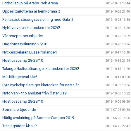
Fotbollscup på Araby Park Arena
2019-10-31 12:44
Uppesittarlotterna är hemkomna :)
2019-10-28 21:40
Fantastisk säsongsavslutning med Gala :)
2019-10-28 13:38
Nyförvärv och klartecken för 2020!
2019-10-25 15:30
Vår resepartner erbjuder
2019-10-22 18:59
Ungdomsavslutning 25/10
2019-10-20 18:26
Nyckelspelaren Luzze förlänger!
2019-10-17 15:40
Höstlovscamp 28-29/10
2019-10-16 21:44
Talanger/kulturbärare ger klartecken för 2020!
2019-10-16 11:20
Mittfältsgeneral klar!
2019-10-11 09:58
Fyra nyckelspelare ger klartecken för nästa år!
2019-10-09 10:06
Nyförvärv - trio ansluter från Öster U19!
2019-10-08 10:22
Höstlovscamp 28-29/10
2019-10-06 08:30
Sommarerbjudande
2019-07-05 09:58
Härlig avslutning på SommarCampen 2019
2019-06-20 14:06
Träningstider Åbo IP
2019-04-25 22:47