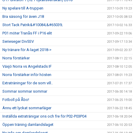
2017-10-11 10:49
Ny spelare till A-truppen
2017-10-09 19:23
Bra säsong för även J18
2017-10-05 08:53
Stort Tack Patrik&#10084;&#65039;
2017-10-02 16:33
P01 möter Tranås FF i P16 elit
2017-09-22 19:06
Serieseger Div5SV
2017-09-17 13:34
Ny tränare för A-laget 2018->
2017-09-02 20:37
Norra förstärker
2017-08-11 22:15
Växjö Norra vs Angelstads IF
2017-08-10 12:05
Norra förstärker inför hösten
2017-08-01 19:23
Extraträningar för de som vill..
2017-07-31 17:37
Sommar sommar sommar
2017-06-30 14:18
Fotboll på Åbo!
2017-06-25 19:00
Ännu ett lyckat sommarläger
2017-06-22 18:45
Inställda extratränigar ons och fre för P02-P03P04
2017-06-18 20:04
Öppen träning damlandslaget
2017-06-10 20:53
Ny info om damlandslaget