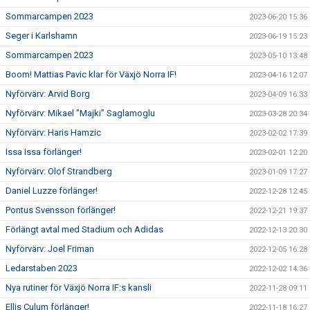
Sommarcampen 2023
2023-06-20 15:36
Seger i Karlshamn
2023-06-19 15:23
Sommarcampen 2023
2023-05-10 13:48
Boom! Mattias Pavic klar för Växjö Norra IF!
2023-04-16 12:07
Nyförvärv: Arvid Borg
2023-04-09 16:33
Nyförvärv: Mikael ”Majki” Saglamoglu
2023-03-28 20:34
Nyförvärv: Haris Hamzic
2023-02-02 17:39
Issa Issa förlänger!
2023-02-01 12:20
Nyförvärv: Olof Strandberg
2023-01-09 17:27
Daniel Luzze förlänger!
2022-12-28 12:45
Pontus Svensson förlänger!
2022-12-21 19:37
Förlängt avtal med Stadium och Adidas
2022-12-13 20:30
Nyförvärv: Joel Friman
2022-12-05 16:28
Ledarstaben 2023
2022-12-02 14:36
Nya rutiner för Växjö Norra IF:s kansli
2022-11-28 09:11
Ellis Culum förlänger!
2022-11-18 16:27