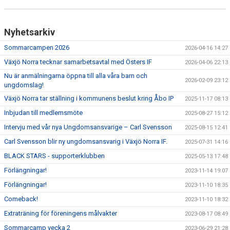
Nyhetsarkiv
Sommarcampen 2026
2026-04-16 14:27
Växjö Norra tecknar samarbetsavtal med Östers IF
2026-04-06 22:13
Nu är anmälningarna öppna till alla våra barn och
2026-02-09 23:12
ungdomslag!
Växjö Norra tar ställning i kommunens beslut kring Åbo IP
2025-11-17 08:13
Inbjudan till medlemsmöte
2025-08-27 15:12
Intervju med vår nya Ungdomsansvarige – Carl Svensson
2025-08-15 12:41
Carl Svensson blir ny ungdomsansvarig i Växjö Norra IF.
2025-07-31 14:16
BLACK STARS - supporterklubben
2025-05-13 17:48
Förlängningar!
2023-11-14 19:07
Förlängningar!
2023-11-10 18:35
Comeback!
2023-11-10 18:32
Extraträning för föreningens målvakter
2023-08-17 08:49
Sommarcamp vecka 2
2023-06-29 21:28