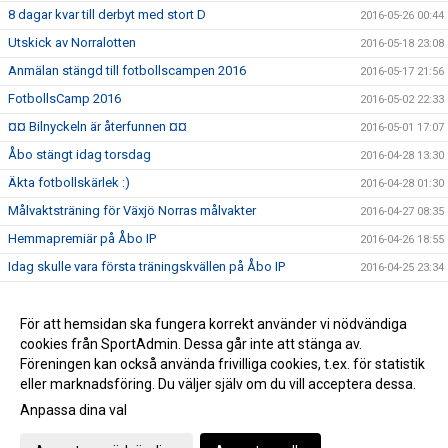
8 dagar kvar till derbyt med stort D
2016-05-26 00:44
Utskick av Norralotten
2016-05-18 23:08
Anmälan stängd till fotbollscampen 2016
2016-05-17 21:56
FotbollsCamp 2016
2016-05-02 22:33
¤¤ Bilnyckeln är återfunnen ¤¤
2016-05-01 17:07
Åbo stängt idag torsdag
2016-04-28 13:30
Äkta fotbollskärlek :)
2016-04-28 01:30
Målvaktsträning för Växjö Norras målvakter
2016-04-27 08:35
Hemmapremiär på Åbo IP
2016-04-26 18:55
Idag skulle vara första träningskvällen på Åbo IP
2016-04-25 23:34
Utprovning fotbollsskor Adidas toppmodeller
2016-02-19 11:56
Utprovning av profilkläder Stadium
För att hemsidan ska fungera korrekt använder vi nödvändiga
2016-02-10 11:07
cookies från SportAdmin. Dessa går inte att stänga av.
Möte angående Norrastugan
2016-02-10 11:06
Föreningen kan också använda frivilliga cookies, t.ex. för statistik
eller marknadsföring. Du väljer själv om du vill acceptera dessa.
Anpassa dina val
Cookie-inställningar
Gå till Webbversion