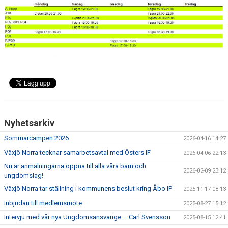
MEDLEM
DOKUMENT
FÖLJ OSS PÅ FACEBOOK
Nyhetsarkiv
Sommarcampen 2026
2026-04-16 14:27
Växjö Norra tecknar samarbetsavtal med Östers IF
2026-04-06 22:13
Nu är anmälningarna öppna till alla våra barn och
2026-02-09 23:12
ungdomslag!
Växjö Norra tar ställning i kommunens beslut kring Åbo IP
2025-11-17 08:13
Inbjudan till medlemsmöte
2025-08-27 15:12
Intervju med vår nya Ungdomsansvarige – Carl Svensson
2025-08-15 12:41