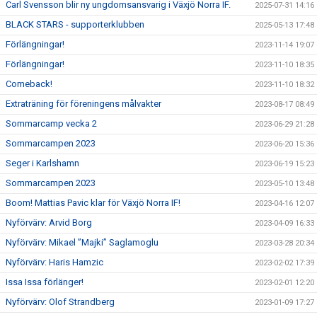
Carl Svensson blir ny ungdomsansvarig i Växjö Norra IF.
2025-07-31 14:16
BLACK STARS - supporterklubben
2025-05-13 17:48
Förlängningar!
2023-11-14 19:07
Förlängningar!
2023-11-10 18:35
Comeback!
2023-11-10 18:32
Extraträning för föreningens målvakter
2023-08-17 08:49
Sommarcamp vecka 2
2023-06-29 21:28
Sommarcampen 2023
2023-06-20 15:36
Seger i Karlshamn
2023-06-19 15:23
Sommarcampen 2023
2023-05-10 13:48
Boom! Mattias Pavic klar för Växjö Norra IF!
2023-04-16 12:07
Nyförvärv: Arvid Borg
2023-04-09 16:33
Nyförvärv: Mikael ”Majki” Saglamoglu
2023-03-28 20:34
Nyförvärv: Haris Hamzic
2023-02-02 17:39
Issa Issa förlänger!
2023-02-01 12:20
Nyförvärv: Olof Strandberg
2023-01-09 17:27