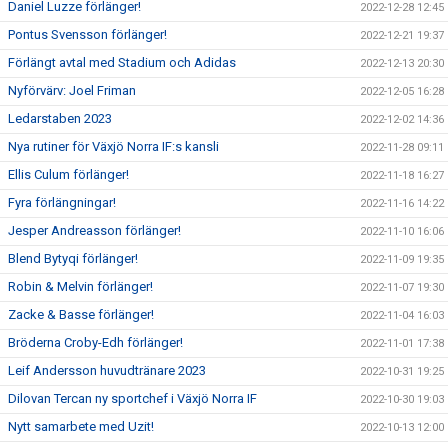
Daniel Luzze förlänger!
2022-12-28 12:45
Pontus Svensson förlänger!
2022-12-21 19:37
Förlängt avtal med Stadium och Adidas
2022-12-13 20:30
Nyförvärv: Joel Friman
2022-12-05 16:28
Ledarstaben 2023
2022-12-02 14:36
Nya rutiner för Växjö Norra IF:s kansli
2022-11-28 09:11
Ellis Culum förlänger!
2022-11-18 16:27
Fyra förlängningar!
2022-11-16 14:22
Jesper Andreasson förlänger!
2022-11-10 16:06
Blend Bytyqi förlänger!
2022-11-09 19:35
Robin & Melvin förlänger!
2022-11-07 19:30
Zacke & Basse förlänger!
2022-11-04 16:03
Bröderna Croby-Edh förlänger!
2022-11-01 17:38
Leif Andersson huvudtränare 2023
2022-10-31 19:25
Dilovan Tercan ny sportchef i Växjö Norra IF
2022-10-30 19:03
Nytt samarbete med Uzit!
2022-10-13 12:00