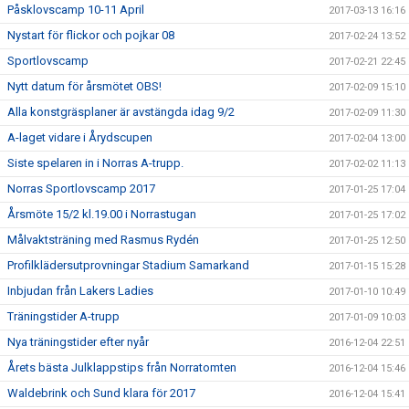
Påsklovscamp 10-11 April
2017-03-13 16:16
Nystart för flickor och pojkar 08
2017-02-24 13:52
Sportlovscamp
2017-02-21 22:45
Nytt datum för årsmötet OBS!
2017-02-09 15:10
Alla konstgräsplaner är avstängda idag 9/2
2017-02-09 11:30
A-laget vidare i Årydscupen
2017-02-04 13:00
Siste spelaren in i Norras A-trupp.
2017-02-02 11:13
Norras Sportlovscamp 2017
2017-01-25 17:04
Årsmöte 15/2 kl.19.00 i Norrastugan
2017-01-25 17:02
Målvaktsträning med Rasmus Rydén
2017-01-25 12:50
Profilklädersutprovningar Stadium Samarkand
2017-01-15 15:28
Inbjudan från Lakers Ladies
2017-01-10 10:49
Träningstider A-trupp
2017-01-09 10:03
Nya träningstider efter nyår
2016-12-04 22:51
Årets bästa Julklappstips från Norratomten
2016-12-04 15:46
Waldebrink och Sund klara för 2017
2016-12-04 15:41