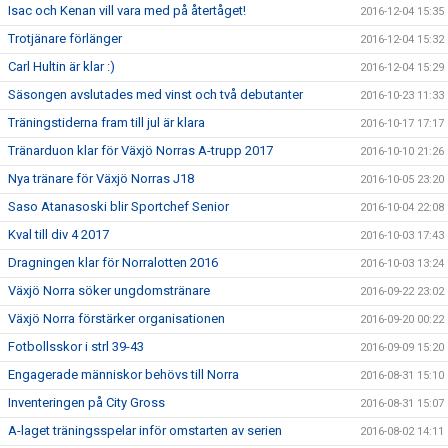
Isac och Kenan vill vara med på återtåget!
2016-12-04 15:35
Trotjänare förlänger
2016-12-04 15:32
Carl Hultin är klar :)
2016-12-04 15:29
Säsongen avslutades med vinst och två debutanter
2016-10-23 11:33
Träningstiderna fram till jul är klara
2016-10-17 17:17
Tränarduon klar för Växjö Norras A-trupp 2017
2016-10-10 21:26
Nya tränare för Växjö Norras J18
2016-10-05 23:20
Saso Atanasoski blir Sportchef Senior
2016-10-04 22:08
Kval till div 4 2017
2016-10-03 17:43
Dragningen klar för Norralotten 2016
2016-10-03 13:24
Växjö Norra söker ungdomstränare
2016-09-22 23:02
Växjö Norra förstärker organisationen
2016-09-20 00:22
Fotbollsskor i strl 39-43
2016-09-09 15:20
Engagerade människor behövs till Norra
2016-08-31 15:10
Inventeringen på City Gross
2016-08-31 15:07
A-laget träningsspelar inför omstarten av serien
2016-08-02 14:11