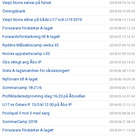
Växjö Norra satsar på futsal
2018-09-14 16:10
Övningsbank
2018-09-10 09:59
Växjö Norra siktar på både U17 och U19 2019
2018-08-15 13:44
Försvarare förstärker A-laget
2018-08-02 12:29
Forwardsförstärkning till A-laget!
2018-07-12 16:37
Rydéns Målvaktscamp vecka 33
2018-07-09 10:59
Norras uppstartscamp v.33
2018-07-09 10:56
Obs viktigt ang Åbo IP
2018-07-03 14:01
Sista A-lagsmatchen för vårsäsongen!
2018-06-28 13:20
Nyförvärv till A-laget
2018-06-18 09:24
Sommarcamp 18-21/6
2018-06-06 17:25
Profilklädersutprovning idag 16-20 på Åbovillan
2018-05-14 07:44
U17 vs Östers IF 13/5 kl.12.00 på Åbo IP
2018-05-12 12:13
Poolspel 3 mot 3 med sarg
2018-05-08 06:23
SommarCamp 2018
2018-04-27 08:23
Försvarare förstärker A-laget!
2018-04-11 13:58