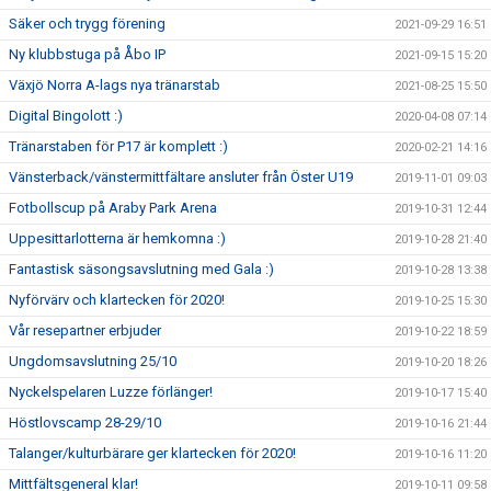
Säker och trygg förening
2021-09-29 16:51
Ny klubbstuga på Åbo IP
2021-09-15 15:20
Växjö Norra A-lags nya tränarstab
2021-08-25 15:50
Digital Bingolott :)
2020-04-08 07:14
Tränarstaben för P17 är komplett :)
2020-02-21 14:16
Vänsterback/vänstermittfältare ansluter från Öster U19
2019-11-01 09:03
Fotbollscup på Araby Park Arena
2019-10-31 12:44
Uppesittarlotterna är hemkomna :)
2019-10-28 21:40
Fantastisk säsongsavslutning med Gala :)
2019-10-28 13:38
Nyförvärv och klartecken för 2020!
2019-10-25 15:30
Vår resepartner erbjuder
2019-10-22 18:59
Ungdomsavslutning 25/10
2019-10-20 18:26
Nyckelspelaren Luzze förlänger!
2019-10-17 15:40
Höstlovscamp 28-29/10
2019-10-16 21:44
Talanger/kulturbärare ger klartecken för 2020!
2019-10-16 11:20
Mittfältsgeneral klar!
2019-10-11 09:58