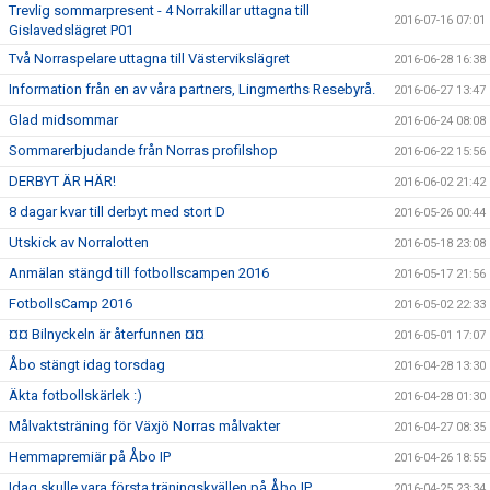
Trevlig sommarpresent - 4 Norrakillar uttagna till
2016-07-16 07:01
Gislavedslägret P01
Två Norraspelare uttagna till Västervikslägret
2016-06-28 16:38
Information från en av våra partners, Lingmerths Resebyrå.
2016-06-27 13:47
Glad midsommar
2016-06-24 08:08
Sommarerbjudande från Norras profilshop
2016-06-22 15:56
DERBYT ÄR HÄR!
2016-06-02 21:42
8 dagar kvar till derbyt med stort D
2016-05-26 00:44
Utskick av Norralotten
2016-05-18 23:08
Anmälan stängd till fotbollscampen 2016
2016-05-17 21:56
FotbollsCamp 2016
2016-05-02 22:33
¤¤ Bilnyckeln är återfunnen ¤¤
2016-05-01 17:07
Åbo stängt idag torsdag
2016-04-28 13:30
Äkta fotbollskärlek :)
2016-04-28 01:30
Målvaktsträning för Växjö Norras målvakter
2016-04-27 08:35
Hemmapremiär på Åbo IP
2016-04-26 18:55
Idag skulle vara första träningskvällen på Åbo IP
2016-04-25 23:34