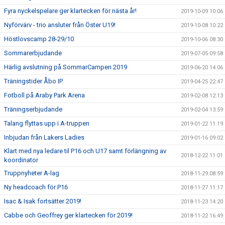
Fyra nyckelspelare ger klartecken för nästa år!
2019-10-09 10:06
Nyförvärv - trio ansluter från Öster U19!
2019-10-08 10:22
Höstlovscamp 28-29/10
2019-10-06 08:30
Sommarerbjudande
2019-07-05 09:58
Härlig avslutning på SommarCampen 2019
2019-06-20 14:06
Träningstider Åbo IP
2019-04-25 22:47
Fotboll på Araby Park Arena
2019-02-08 12:13
Träningserbjudande
2019-02-04 13:59
Talang flyttas upp i A-truppen
2019-01-22 11:19
Inbjudan från Lakers Ladies
2019-01-16 09:02
Klart med nya ledare til P16 och U17 samt förlängning av
2018-12-22 11:01
koordinator
Truppnyheter A-lag
2018-11-29 08:59
Ny headcoach för P16
2018-11-27 11:17
Isac & Isak fortsätter 2019!
2018-11-23 14:20
Cabbe och Geoffrey ger klartecken för 2019!
2018-11-22 16:49