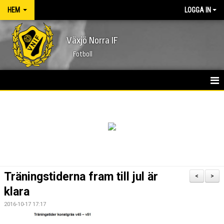
HEM
LOGGA IN
Växjö Norra IF
Fotboll
HEM
NYHETER
FÖRENINGEN
KONTAKT
Träningstiderna fram till jul är
<
>
KALENDER
klara
2016-10-17 17:17
MATCHER