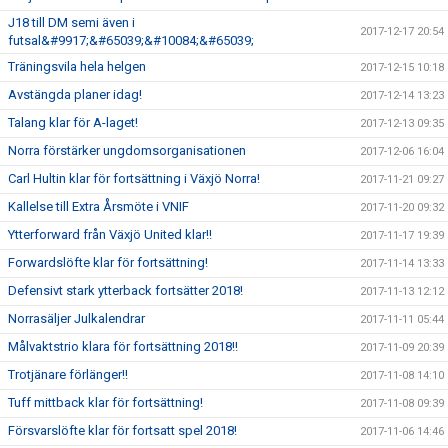
J18 till DM semi även i
2017-12-17 20:54
futsal&#9917;&#65039;&#10084;&#65039;
Träningsvila hela helgen
2017-12-15 10:18
Avstängda planer idag!
2017-12-14 13:23
Talang klar för A-laget!
2017-12-13 09:35
Norra förstärker ungdomsorganisationen
2017-12-06 16:04
Carl Hultin klar för fortsättning i Växjö Norra!
2017-11-21 09:27
Kallelse till Extra Årsmöte i VNIF
2017-11-20 09:32
Ytterforward från Växjö United klar!!
2017-11-17 19:39
Forwardslöfte klar för fortsättning!
2017-11-14 13:33
Defensivt stark ytterback fortsätter 2018!
2017-11-13 12:12
Norrasäljer Julkalendrar
2017-11-11 05:44
Målvaktstrio klara för fortsättning 2018!!
2017-11-09 20:39
Trotjänare förlänger!!
2017-11-08 14:10
Tuff mittback klar för fortsättning!
2017-11-08 09:39
Försvarslöfte klar för fortsatt spel 2018!
2017-11-06 14:46