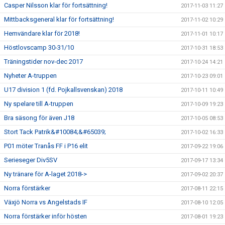
Casper Nilsson klar för fortsättning!
2017-11-03 11:27
Mittbacksgeneral klar för fortsättning!
2017-11-02 10:29
Hemvändare klar för 2018!
2017-11-01 10:17
Höstlovscamp 30-31/10
2017-10-31 18:53
Träningstider nov-dec 2017
2017-10-24 14:21
Nyheter A-truppen
2017-10-23 09:01
U17 division 1 (fd. Pojkallsvenskan) 2018
2017-10-11 10:49
Ny spelare till A-truppen
2017-10-09 19:23
Bra säsong för även J18
2017-10-05 08:53
Stort Tack Patrik&#10084;&#65039;
2017-10-02 16:33
P01 möter Tranås FF i P16 elit
2017-09-22 19:06
Serieseger Div5SV
2017-09-17 13:34
Ny tränare för A-laget 2018->
2017-09-02 20:37
Norra förstärker
2017-08-11 22:15
Växjö Norra vs Angelstads IF
2017-08-10 12:05
Norra förstärker inför hösten
2017-08-01 19:23