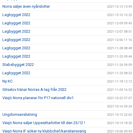
Norra säljer även nyårslotter
2021-12-15 13:49
Lagbygget 2022
2021-12-10 15:25
Lagbygget 2022
2021-12-09 09:45
Lagbygget 2022
2021-12-07 08:51
Lagbygget 2022
2021-12-06 11:16
Lagbygget 2022
2021-11-28 08:48
Lagbygget 2022
2021-11-25 09:44
Stabsbygget 2022
2021-11-24 09:09
Lagbygget 2022
2021-11-23 08:52
Ny KC
2021-11-18 12:12
Gitselov tränar Norras A-lag från 2022
2021-11-03 16:52
Växjö Norra planerar för P17 nationell div1
2021-10-22 07:07
2021-10-16 09:24
Ungdomsavslutning
2021-10-15 22:02
Växjö Norra säljer Uppesittarlotter till den 23/12 !
2021-10-13 18:20
Växjö Norra IF söker ny klubbchef/kansliansvarig
2021-10-06 09:43