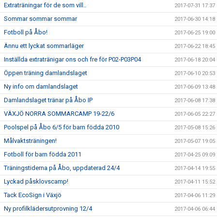
Extraträningar för de som vill..
2017-07-31 17:37
Sommar sommar sommar
2017-06-30 14:18
Fotboll på Åbo!
2017-06-25 19:00
Ännu ett lyckat sommarläger
2017-06-22 18:45
Inställda extratränigar ons och fre för P02-P03P04
2017-06-18 20:04
Öppen träning damlandslaget
2017-06-10 20:53
Ny info om damlandslaget
2017-06-09 13:48
Damlandslaget tränar på Åbo IP
2017-06-08 17:38
VÄXJÖ NORRA SOMMARCAMP 19-22/6
2017-06-05 22:27
Poolspel på Åbo 6/5 för barn födda 2010
2017-05-08 15:26
Målvaktsträningen!
2017-05-07 19:05
Fotboll för barn födda 2011
2017-04-25 09:09
Träningstiderna på Åbo, uppdaterad 24/4
2017-04-14 19:55
Lyckad påsklovscamp!
2017-04-11 15:52
Tack EcoSign i Växjö
2017-04-06 11:29
Ny profilklädersutprovning 12/4
2017-04-06 06:44