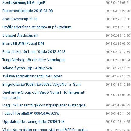
Spetsvärvning till A-laget!
2018-04-06 08:21
Pressmeddelande 2018-03-08
2018-03-08 20:08
Sportlovscamp 2018
2018-02-20 13:00
Profilkläder finns att hämta ut på Stadium
2018-02-16 18:18
Slutspel Årydscupen!
2018-02-15 13:50
Brons till J18 i Futsal-DM
2018-02-12 09:00
Fotbollskul för barn födda 2012-2013
2018-02-09 12:39
Tung Cuphelg för de äldre Norralagen
2018-02-09 09:24
Talang flyttas upp i A-truppen
2018-01-29 13:29
Två nya förstärkningar till A-truppen
2018-01-22 17:09
Bingolotto&#10084;&#65039;VäxjöNorra=Sant
2018-01-19 17:45
OnePartnerGroup och Växjö Norra IF förlänger sitt
2018-01-16 09:06
samarbete
Idag 16/1 är samtliga konstgräsplaner avstängda
2018-01-16 08:53
Fotboll för alla&#10084;&#65039;
2018-01-10 14:06
Uppdaterade träningstider 20180108
2018-01-08 14:25
Växjö Norra sluter sponsoravtal med APP Propertis
2017-12-20 12:35