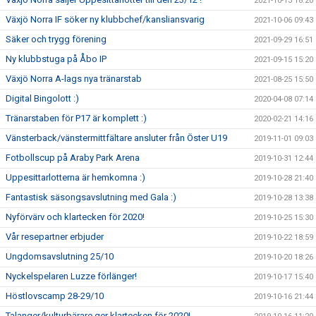
2021-10-13 18:20
Växjö Norra IF söker ny klubbchef/kansliansvarig
2021-10-06 09:43
Säker och trygg förening
2021-09-29 16:51
Ny klubbstuga på Åbo IP
2021-09-15 15:20
Växjö Norra A-lags nya tränarstab
2021-08-25 15:50
Digital Bingolott :)
2020-04-08 07:14
Tränarstaben för P17 är komplett :)
2020-02-21 14:16
Vänsterback/vänstermittfältare ansluter från Öster U19
2019-11-01 09:03
Fotbollscup på Araby Park Arena
2019-10-31 12:44
Uppesittarlotterna är hemkomna :)
2019-10-28 21:40
Fantastisk säsongsavslutning med Gala :)
2019-10-28 13:38
Nyförvärv och klartecken för 2020!
2019-10-25 15:30
Vår resepartner erbjuder
2019-10-22 18:59
Ungdomsavslutning 25/10
2019-10-20 18:26
Nyckelspelaren Luzze förlänger!
2019-10-17 15:40
Höstlovscamp 28-29/10
2019-10-16 21:44
Talanger/kulturbärare ger klartecken för 2020!