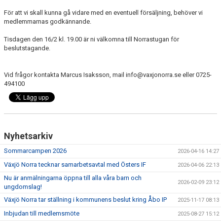
MEDLEM
För att vi skall kunna gå vidare med en eventuell försäljning, behöver vi
medlemmarnas godkännande.
DOKUMENT
Tisdagen den 16/2 kl. 19.00 är ni välkomna till Norrastugan för
beslutstagande.
FÖLJ OSS PÅ FACEBOOK
Vid frågor kontakta Marcus Isaksson, mail info@vaxjonorra.se eller 0725-
494100
Nyhetsarkiv
Sommarcampen 2026
2026-04-16 14:27
Växjö Norra tecknar samarbetsavtal med Östers IF
2026-04-06 22:13
Nu är anmälningarna öppna till alla våra barn och
2026-02-09 23:12
ungdomslag!
Växjö Norra tar ställning i kommunens beslut kring Åbo IP
2025-11-17 08:13
Inbjudan till medlemsmöte
2025-08-27 15:12