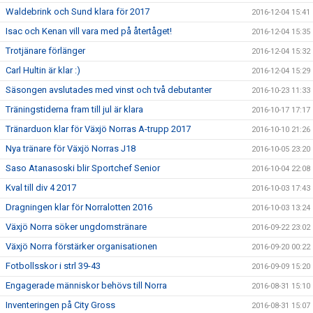
Waldebrink och Sund klara för 2017
2016-12-04 15:41
Isac och Kenan vill vara med på återtåget!
2016-12-04 15:35
Trotjänare förlänger
2016-12-04 15:32
Carl Hultin är klar :)
2016-12-04 15:29
Säsongen avslutades med vinst och två debutanter
2016-10-23 11:33
Träningstiderna fram till jul är klara
2016-10-17 17:17
Tränarduon klar för Växjö Norras A-trupp 2017
2016-10-10 21:26
Nya tränare för Växjö Norras J18
2016-10-05 23:20
Saso Atanasoski blir Sportchef Senior
2016-10-04 22:08
Kval till div 4 2017
2016-10-03 17:43
Dragningen klar för Norralotten 2016
2016-10-03 13:24
Växjö Norra söker ungdomstränare
2016-09-22 23:02
Växjö Norra förstärker organisationen
2016-09-20 00:22
Fotbollsskor i strl 39-43
2016-09-09 15:20
Engagerade människor behövs till Norra
2016-08-31 15:10
Inventeringen på City Gross
2016-08-31 15:07