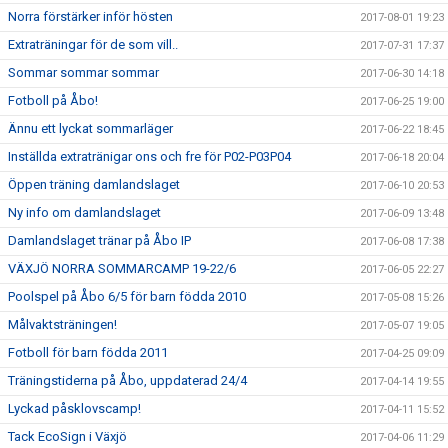
Norra förstärker inför hösten
2017-08-01 19:23
Extraträningar för de som vill..
2017-07-31 17:37
Sommar sommar sommar
2017-06-30 14:18
Fotboll på Åbo!
2017-06-25 19:00
Ännu ett lyckat sommarläger
2017-06-22 18:45
Inställda extratränigar ons och fre för P02-P03P04
2017-06-18 20:04
Öppen träning damlandslaget
2017-06-10 20:53
Ny info om damlandslaget
2017-06-09 13:48
Damlandslaget tränar på Åbo IP
2017-06-08 17:38
VÄXJÖ NORRA SOMMARCAMP 19-22/6
2017-06-05 22:27
Poolspel på Åbo 6/5 för barn födda 2010
2017-05-08 15:26
Målvaktsträningen!
2017-05-07 19:05
Fotboll för barn födda 2011
2017-04-25 09:09
Träningstiderna på Åbo, uppdaterad 24/4
2017-04-14 19:55
Lyckad påsklovscamp!
2017-04-11 15:52
Tack EcoSign i Växjö
2017-04-06 11:29