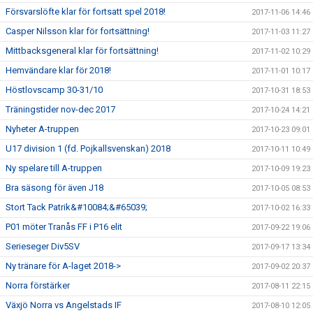
Försvarslöfte klar för fortsatt spel 2018!
2017-11-06 14:46
Casper Nilsson klar för fortsättning!
2017-11-03 11:27
Mittbacksgeneral klar för fortsättning!
2017-11-02 10:29
Hemvändare klar för 2018!
2017-11-01 10:17
Höstlovscamp 30-31/10
2017-10-31 18:53
Träningstider nov-dec 2017
2017-10-24 14:21
Nyheter A-truppen
2017-10-23 09:01
U17 division 1 (fd. Pojkallsvenskan) 2018
2017-10-11 10:49
Ny spelare till A-truppen
2017-10-09 19:23
Bra säsong för även J18
2017-10-05 08:53
Stort Tack Patrik&#10084;&#65039;
2017-10-02 16:33
P01 möter Tranås FF i P16 elit
2017-09-22 19:06
Serieseger Div5SV
2017-09-17 13:34
Ny tränare för A-laget 2018->
2017-09-02 20:37
Norra förstärker
2017-08-11 22:15
Växjö Norra vs Angelstads IF
2017-08-10 12:05