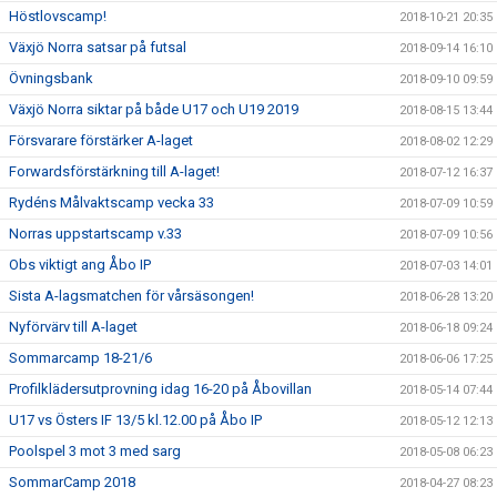
Höstlovscamp!
2018-10-21 20:35
Växjö Norra satsar på futsal
2018-09-14 16:10
Övningsbank
2018-09-10 09:59
Växjö Norra siktar på både U17 och U19 2019
2018-08-15 13:44
Försvarare förstärker A-laget
2018-08-02 12:29
Forwardsförstärkning till A-laget!
2018-07-12 16:37
Rydéns Målvaktscamp vecka 33
2018-07-09 10:59
Norras uppstartscamp v.33
2018-07-09 10:56
Obs viktigt ang Åbo IP
2018-07-03 14:01
Sista A-lagsmatchen för vårsäsongen!
2018-06-28 13:20
Nyförvärv till A-laget
2018-06-18 09:24
Sommarcamp 18-21/6
2018-06-06 17:25
Profilklädersutprovning idag 16-20 på Åbovillan
2018-05-14 07:44
U17 vs Östers IF 13/5 kl.12.00 på Åbo IP
2018-05-12 12:13
Poolspel 3 mot 3 med sarg
2018-05-08 06:23
SommarCamp 2018
2018-04-27 08:23