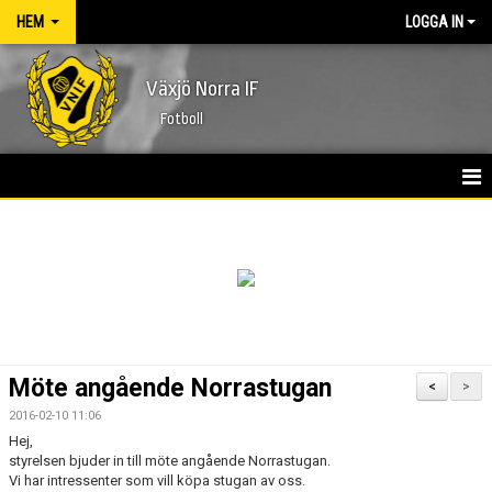
HEM
LOGGA IN
Växjö Norra IF
Fotboll
HEM
NYHETER
FÖRENINGEN
KONTAKT
Möte angående Norrastugan
<
>
KALENDER
2016-02-10 11:06
Hej,
styrelsen bjuder in till möte angående Norrastugan.
MATCHER
Vi har intressenter som vill köpa stugan av oss.