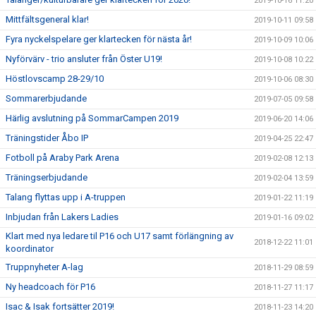
2019-10-16 11:20
Mittfältsgeneral klar!
2019-10-11 09:58
Fyra nyckelspelare ger klartecken för nästa år!
2019-10-09 10:06
Nyförvärv - trio ansluter från Öster U19!
2019-10-08 10:22
Höstlovscamp 28-29/10
2019-10-06 08:30
Sommarerbjudande
2019-07-05 09:58
Härlig avslutning på SommarCampen 2019
2019-06-20 14:06
Träningstider Åbo IP
2019-04-25 22:47
Fotboll på Araby Park Arena
2019-02-08 12:13
Träningserbjudande
2019-02-04 13:59
Talang flyttas upp i A-truppen
2019-01-22 11:19
Inbjudan från Lakers Ladies
2019-01-16 09:02
Klart med nya ledare til P16 och U17 samt förlängning av
2018-12-22 11:01
koordinator
Truppnyheter A-lag
2018-11-29 08:59
Ny headcoach för P16
2018-11-27 11:17
Isac & Isak fortsätter 2019!
2018-11-23 14:20