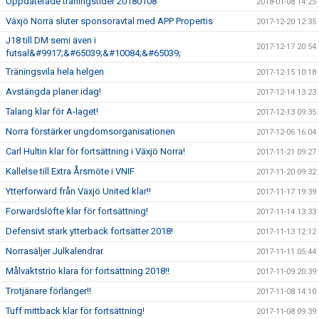
Uppdaterade träningstider 20180108
2018-01-08 14:25
Växjö Norra sluter sponsoravtal med APP Propertis
2017-12-20 12:35
J18 till DM semi även i
2017-12-17 20:54
futsal&#9917;&#65039;&#10084;&#65039;
Träningsvila hela helgen
2017-12-15 10:18
Avstängda planer idag!
2017-12-14 13:23
Talang klar för A-laget!
2017-12-13 09:35
Norra förstärker ungdomsorganisationen
2017-12-06 16:04
Carl Hultin klar för fortsättning i Växjö Norra!
2017-11-21 09:27
Kallelse till Extra Årsmöte i VNIF
2017-11-20 09:32
Ytterforward från Växjö United klar!!
2017-11-17 19:39
Forwardslöfte klar för fortsättning!
2017-11-14 13:33
Defensivt stark ytterback fortsätter 2018!
2017-11-13 12:12
Norrasäljer Julkalendrar
2017-11-11 05:44
Målvaktstrio klara för fortsättning 2018!!
2017-11-09 20:39
Trotjänare förlänger!!
2017-11-08 14:10
Tuff mittback klar för fortsättning!
2017-11-08 09:39