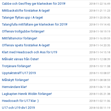
Cabbe och Geoffrey ger klartecken för 2019!
2018-11-22 16:49
Mittbackslöfte förstärker A-laget!
2018-11-21 11:23
Talanger flyttas upp i A-laget
2018-11-20 09:36
Talangfulla mittfältare ger klartecken för 2019!
2018-11-19 14:45
Offensiv trollgubbe förlänger!
2018-11-18 19:19
Mittfältsmotor förlänger!
2018-11-16 09:59
Offensiv spets förstärker A-laget!
2018-11-14 20:35
Klart med Headcoach och Ass för U19
2018-11-14 15:18
Målvakt värvas från Öster!
2018-11-12 08:39
Trotjänare förlänger!
2018-11-10 11:08
Upptaktsträff U17 2019
2018-11-10 08:07
Målskytt förlänger!
2018-11-08 08:59
Hemvändare klar!
2018-11-06 11:34
Lagkapten Henrik Widén förlänger!
2018-11-05 21:38
Headcoach för U17 klar :)
2018-11-02 11:06
U17 och U19 div1 2019
2018-10-30 11:19