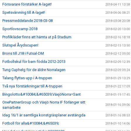
Försvarare förstärker A-laget!
2018-04-11 13:58
Spetsvärvning till A-laget!
2018-04-06 08:21
Pressmeddelande 2018-03-08
2018-03-08 20:08
Sportlovscamp 2018
2018-02-20 13:00
Profilkläder finns att hämta ut på Stadium
2018-02-16 18:18
Slutspel Årydscupen!
2018-02-15 13:50
Brons till J18 i Futsal-DM
2018-02-12 09:00
Fotbollskul för barn födda 2012-2013
2018-02-09 12:39
Tung Cuphelg för de äldre Norralagen
2018-02-09 09:24
Talang flyttas upp i A-truppen
2018-01-29 13:29
Två nya förstärkningar till A-truppen
2018-01-22 17:09
Bingolotto&#10084;&#65039;VäxjöNorra=Sant
2018-01-19 17:45
OnePartnerGroup och Växjö Norra IF förlänger sitt
2018-01-16 09:06
samarbete
Idag 16/1 är samtliga konstgräsplaner avstängda
2018-01-16 08:53
Fotboll för alla&#10084;&#65039;
2018-01-10 14:06