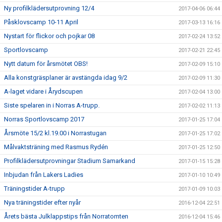
Ny profilklädersutprovning 12/4
2017-04-06 06:44
Påsklovscamp 10-11 April
2017-03-13 16:16
Nystart för flickor och pojkar 08
2017-02-24 13:52
Sportlovscamp
2017-02-21 22:45
Nytt datum för årsmötet OBS!
2017-02-09 15:10
Alla konstgräsplaner är avstängda idag 9/2
2017-02-09 11:30
A-laget vidare i Årydscupen
2017-02-04 13:00
Siste spelaren in i Norras A-trupp.
2017-02-02 11:13
Norras Sportlovscamp 2017
2017-01-25 17:04
Årsmöte 15/2 kl.19.00 i Norrastugan
2017-01-25 17:02
Målvaktsträning med Rasmus Rydén
2017-01-25 12:50
Profilklädersutprovningar Stadium Samarkand
2017-01-15 15:28
Inbjudan från Lakers Ladies
2017-01-10 10:49
Träningstider A-trupp
2017-01-09 10:03
Nya träningstider efter nyår
2016-12-04 22:51
Årets bästa Julklappstips från Norratomten
2016-12-04 15:46