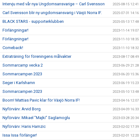
Intervju med vår nya Ungdomsansvarige – Carl Svensson
2025-08-15 12:41
Carl Svensson blir ny ungdomsansvarig i Växjö Norra IF.
2025-07-31 14:16
BLACK STARS - supporterklubben
2025-05-13 17:48
Förlängningar!
2023-11-14 19:07
Förlängningar!
2023-11-10 18:35
Comeback!
2023-11-10 18:32
Extraträning för föreningens målvakter
2023-08-17 08:49
Sommarcamp vecka 2
2023-06-29 21:28
Sommarcampen 2023
2023-06-20 15:36
Seger i Karlshamn
2023-06-19 15:23
Sommarcampen 2023
2023-05-10 13:48
Boom! Mattias Pavic klar för Växjö Norra IF!
2023-04-16 12:07
Nyförvärv: Arvid Borg
2023-04-09 16:33
Nyförvärv: Mikael ”Majki” Saglamoglu
2023-03-28 20:34
Nyförvärv: Haris Hamzic
2023-02-02 17:39
Issa Issa förlänger!
2023-02-01 12:20