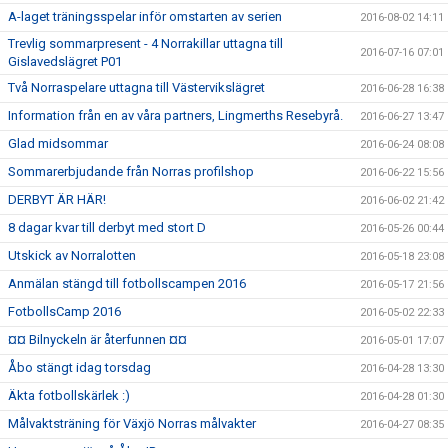
A-laget träningsspelar inför omstarten av serien
2016-08-02 14:11
Trevlig sommarpresent - 4 Norrakillar uttagna till
2016-07-16 07:01
Gislavedslägret P01
Två Norraspelare uttagna till Västervikslägret
2016-06-28 16:38
Information från en av våra partners, Lingmerths Resebyrå.
2016-06-27 13:47
Glad midsommar
2016-06-24 08:08
Sommarerbjudande från Norras profilshop
2016-06-22 15:56
DERBYT ÄR HÄR!
2016-06-02 21:42
8 dagar kvar till derbyt med stort D
2016-05-26 00:44
Utskick av Norralotten
2016-05-18 23:08
Anmälan stängd till fotbollscampen 2016
2016-05-17 21:56
FotbollsCamp 2016
2016-05-02 22:33
¤¤ Bilnyckeln är återfunnen ¤¤
2016-05-01 17:07
Åbo stängt idag torsdag
2016-04-28 13:30
Äkta fotbollskärlek :)
2016-04-28 01:30
Målvaktsträning för Växjö Norras målvakter
2016-04-27 08:35