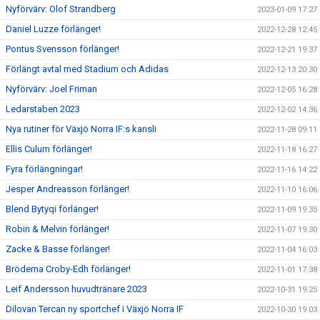
Nyförvärv: Olof Strandberg
2023-01-09 17:27
Daniel Luzze förlänger!
2022-12-28 12:45
Pontus Svensson förlänger!
2022-12-21 19:37
Förlängt avtal med Stadium och Adidas
2022-12-13 20:30
Nyförvärv: Joel Friman
2022-12-05 16:28
Ledarstaben 2023
2022-12-02 14:36
Nya rutiner för Växjö Norra IF:s kansli
2022-11-28 09:11
Ellis Culum förlänger!
2022-11-18 16:27
Fyra förlängningar!
2022-11-16 14:22
Jesper Andreasson förlänger!
2022-11-10 16:06
Blend Bytyqi förlänger!
2022-11-09 19:35
Robin & Melvin förlänger!
2022-11-07 19:30
Zacke & Basse förlänger!
2022-11-04 16:03
Bröderna Croby-Edh förlänger!
2022-11-01 17:38
Leif Andersson huvudtränare 2023
2022-10-31 19:25
Dilovan Tercan ny sportchef i Växjö Norra IF
2022-10-30 19:03