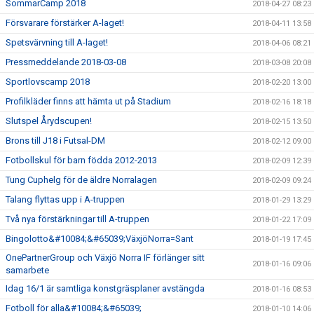
SommarCamp 2018
2018-04-27 08:23
Försvarare förstärker A-laget!
2018-04-11 13:58
Spetsvärvning till A-laget!
2018-04-06 08:21
Pressmeddelande 2018-03-08
2018-03-08 20:08
Sportlovscamp 2018
2018-02-20 13:00
Profilkläder finns att hämta ut på Stadium
2018-02-16 18:18
Slutspel Årydscupen!
2018-02-15 13:50
Brons till J18 i Futsal-DM
2018-02-12 09:00
Fotbollskul för barn födda 2012-2013
2018-02-09 12:39
Tung Cuphelg för de äldre Norralagen
2018-02-09 09:24
Talang flyttas upp i A-truppen
2018-01-29 13:29
Två nya förstärkningar till A-truppen
2018-01-22 17:09
Bingolotto&#10084;&#65039;VäxjöNorra=Sant
2018-01-19 17:45
OnePartnerGroup och Växjö Norra IF förlänger sitt
2018-01-16 09:06
samarbete
Idag 16/1 är samtliga konstgräsplaner avstängda
2018-01-16 08:53
Fotboll för alla&#10084;&#65039;
2018-01-10 14:06