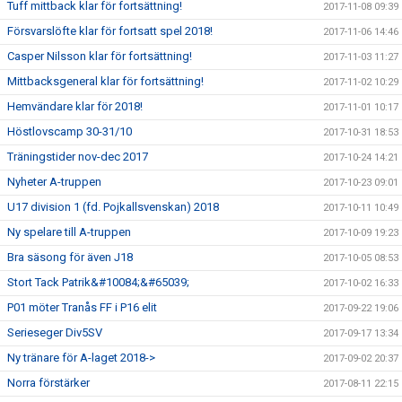
Tuff mittback klar för fortsättning!
2017-11-08 09:39
Försvarslöfte klar för fortsatt spel 2018!
2017-11-06 14:46
Casper Nilsson klar för fortsättning!
2017-11-03 11:27
Mittbacksgeneral klar för fortsättning!
2017-11-02 10:29
Hemvändare klar för 2018!
2017-11-01 10:17
Höstlovscamp 30-31/10
2017-10-31 18:53
Träningstider nov-dec 2017
2017-10-24 14:21
Nyheter A-truppen
2017-10-23 09:01
U17 division 1 (fd. Pojkallsvenskan) 2018
2017-10-11 10:49
Ny spelare till A-truppen
2017-10-09 19:23
Bra säsong för även J18
2017-10-05 08:53
Stort Tack Patrik&#10084;&#65039;
2017-10-02 16:33
P01 möter Tranås FF i P16 elit
2017-09-22 19:06
Serieseger Div5SV
2017-09-17 13:34
Ny tränare för A-laget 2018->
2017-09-02 20:37
Norra förstärker
2017-08-11 22:15