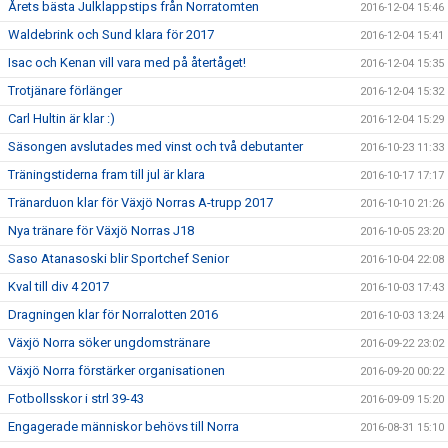
Årets bästa Julklappstips från Norratomten
2016-12-04 15:46
Waldebrink och Sund klara för 2017
2016-12-04 15:41
Isac och Kenan vill vara med på återtåget!
2016-12-04 15:35
Trotjänare förlänger
2016-12-04 15:32
Carl Hultin är klar :)
2016-12-04 15:29
Säsongen avslutades med vinst och två debutanter
2016-10-23 11:33
Träningstiderna fram till jul är klara
2016-10-17 17:17
Tränarduon klar för Växjö Norras A-trupp 2017
2016-10-10 21:26
Nya tränare för Växjö Norras J18
2016-10-05 23:20
Saso Atanasoski blir Sportchef Senior
2016-10-04 22:08
Kval till div 4 2017
2016-10-03 17:43
Dragningen klar för Norralotten 2016
2016-10-03 13:24
Växjö Norra söker ungdomstränare
2016-09-22 23:02
Växjö Norra förstärker organisationen
2016-09-20 00:22
Fotbollsskor i strl 39-43
2016-09-09 15:20
Engagerade människor behövs till Norra
2016-08-31 15:10