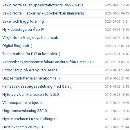
Växjö Norra säljer Uppesittarlotter till den 23/12 !
2021-10-13 18:20
Växjö Norra IF söker ny klubbchef/kansliansvarig
2021-10-06 09:43
Säker och trygg förening
2021-09-29 16:51
Ny klubbstuga på Åbo IP
2021-09-15 15:20
Växjö Norra A-lags nya tränarstab
2021-08-25 15:50
Digital Bingolott :)
2020-04-08 07:14
Tränarstaben för P17 är komplett :)
2020-02-21 14:16
Vänsterback/vänstermittfältare ansluter från Öster U19
2019-11-01 09:03
Fotbollscup på Araby Park Arena
2019-10-31 12:44
Uppesittarlotterna är hemkomna :)
2019-10-28 21:40
Fantastisk säsongsavslutning med Gala :)
2019-10-28 13:38
Nyförvärv och klartecken för 2020!
2019-10-25 15:30
Vår resepartner erbjuder
2019-10-22 18:59
Ungdomsavslutning 25/10
2019-10-20 18:26
Nyckelspelaren Luzze förlänger!
2019-10-17 15:40
Höstlovscamp 28-29/10
2019-10-16 21:44