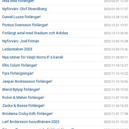
Issa Issa förlänger!
2023-02-01 12:20
Nyförvärv: Olof Strandberg
2023-01-09 17:27
Daniel Luzze förlänger!
2022-12-28 12:45
Pontus Svensson förlänger!
2022-12-21 19:37
Förlängt avtal med Stadium och Adidas
2022-12-13 20:30
Nyförvärv: Joel Friman
2022-12-05 16:28
Ledarstaben 2023
2022-12-02 14:36
Nya rutiner för Växjö Norra IF:s kansli
2022-11-28 09:11
Ellis Culum förlänger!
2022-11-18 16:27
Fyra förlängningar!
2022-11-16 14:22
Jesper Andreasson förlänger!
2022-11-10 16:06
Blend Bytyqi förlänger!
2022-11-09 19:35
Robin & Melvin förlänger!
2022-11-07 19:30
Zacke & Basse förlänger!
2022-11-04 16:03
Bröderna Croby-Edh förlänger!
2022-11-01 17:38
Leif Andersson huvudtränare 2023
2022-10-31 19:25