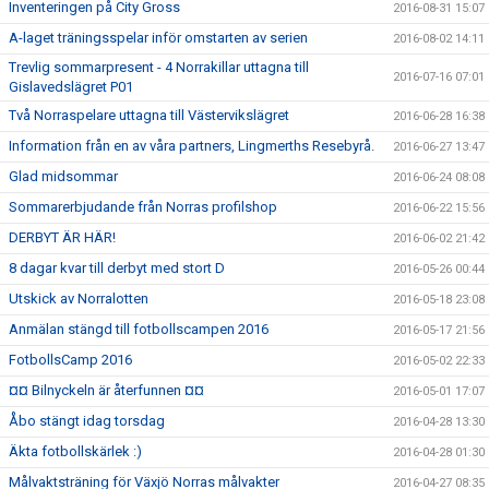
Inventeringen på City Gross
2016-08-31 15:07
A-laget träningsspelar inför omstarten av serien
2016-08-02 14:11
Trevlig sommarpresent - 4 Norrakillar uttagna till
2016-07-16 07:01
Gislavedslägret P01
Två Norraspelare uttagna till Västervikslägret
2016-06-28 16:38
Information från en av våra partners, Lingmerths Resebyrå.
2016-06-27 13:47
Glad midsommar
2016-06-24 08:08
Sommarerbjudande från Norras profilshop
2016-06-22 15:56
DERBYT ÄR HÄR!
2016-06-02 21:42
8 dagar kvar till derbyt med stort D
2016-05-26 00:44
Utskick av Norralotten
2016-05-18 23:08
Anmälan stängd till fotbollscampen 2016
2016-05-17 21:56
FotbollsCamp 2016
2016-05-02 22:33
¤¤ Bilnyckeln är återfunnen ¤¤
2016-05-01 17:07
Åbo stängt idag torsdag
2016-04-28 13:30
Äkta fotbollskärlek :)
2016-04-28 01:30
Målvaktsträning för Växjö Norras målvakter
2016-04-27 08:35