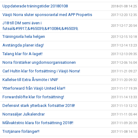
Uppdaterade träningstider 20180108
2018-01-08 14:25
Växjö Norra sluter sponsoravtal med APP Propertis
2017-12-20 12:35
J18 till DM semi även i
2017-12-17 20:54
futsal&#9917;&#65039;&#10084;&#65039;
Träningsvila hela helgen
2017-12-15 10:18
Avstängda planer idag!
2017-12-14 13:23
Talang klar för A-laget!
2017-12-13 09:35
Norra förstärker ungdomsorganisationen
2017-12-06 16:04
Carl Hultin klar för fortsättning i Växjö Norra!
2017-11-21 09:27
Kallelse till Extra Årsmöte i VNIF
2017-11-20 09:32
Ytterforward från Växjö United klar!!
2017-11-17 19:39
Forwardslöfte klar för fortsättning!
2017-11-14 13:33
Defensivt stark ytterback fortsätter 2018!
2017-11-13 12:12
Norrasäljer Julkalendrar
2017-11-11 05:44
Målvaktstrio klara för fortsättning 2018!!
2017-11-09 20:39
Trotjänare förlänger!!
2017-11-08 14:10