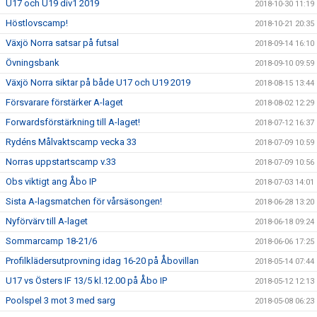
U17 och U19 div1 2019
2018-10-30 11:19
Höstlovscamp!
2018-10-21 20:35
Växjö Norra satsar på futsal
2018-09-14 16:10
Övningsbank
2018-09-10 09:59
Växjö Norra siktar på både U17 och U19 2019
2018-08-15 13:44
Försvarare förstärker A-laget
2018-08-02 12:29
Forwardsförstärkning till A-laget!
2018-07-12 16:37
Rydéns Målvaktscamp vecka 33
2018-07-09 10:59
Norras uppstartscamp v.33
2018-07-09 10:56
Obs viktigt ang Åbo IP
2018-07-03 14:01
Sista A-lagsmatchen för vårsäsongen!
2018-06-28 13:20
Nyförvärv till A-laget
2018-06-18 09:24
Sommarcamp 18-21/6
2018-06-06 17:25
Profilklädersutprovning idag 16-20 på Åbovillan
2018-05-14 07:44
U17 vs Östers IF 13/5 kl.12.00 på Åbo IP
2018-05-12 12:13
Poolspel 3 mot 3 med sarg
2018-05-08 06:23