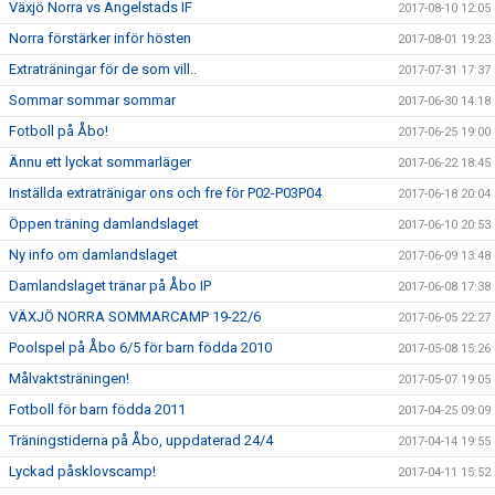
Växjö Norra vs Angelstads IF
2017-08-10 12:05
Norra förstärker inför hösten
2017-08-01 19:23
Extraträningar för de som vill..
2017-07-31 17:37
Sommar sommar sommar
2017-06-30 14:18
Fotboll på Åbo!
2017-06-25 19:00
Ännu ett lyckat sommarläger
2017-06-22 18:45
Inställda extratränigar ons och fre för P02-P03P04
2017-06-18 20:04
Öppen träning damlandslaget
2017-06-10 20:53
Ny info om damlandslaget
2017-06-09 13:48
Damlandslaget tränar på Åbo IP
2017-06-08 17:38
VÄXJÖ NORRA SOMMARCAMP 19-22/6
2017-06-05 22:27
Poolspel på Åbo 6/5 för barn födda 2010
2017-05-08 15:26
Målvaktsträningen!
2017-05-07 19:05
Fotboll för barn födda 2011
2017-04-25 09:09
Träningstiderna på Åbo, uppdaterad 24/4
2017-04-14 19:55
Lyckad påsklovscamp!
2017-04-11 15:52