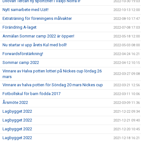
Dilovan Tercan ny sportchef i Växjö Norra IF
2022-10-30 19:03
Nytt samarbete med Uzit!
2022-10-13 12:00
Extraträning för föreningens målvakter
2022-08-10 17:47
Förändring A-laget
2022-07-08 17:03
Anmälan Sommar camp 2022 är öppen!
2022-05-18 12:00
Nu startar vi upp årets Kul med boll!
2022-05-03 08:00
Forwardsförstärkning!
2022-04-24 16:21
Sommar camp 2022
2022-04-12 10:15
Vinnare av Halva potten lotteri på Nickes cup lördag 26
2022-03-27 09:08
mars
Vinnare av halva potten för Söndag 20 mars Nickes cup
2022-03-21 12:56
Fotbollskul för barn födda 2017
2022-03-11 10:06
Årsmöte 2022
2022-03-09 11:36
Lagbygget 2022
2021-12-22 09:34
Lagbygget 2022
2021-12-21 09:40
Lagbygget 2022
2021-12-20 10:45
Lagbygget 2022
2021-12-18 16:21