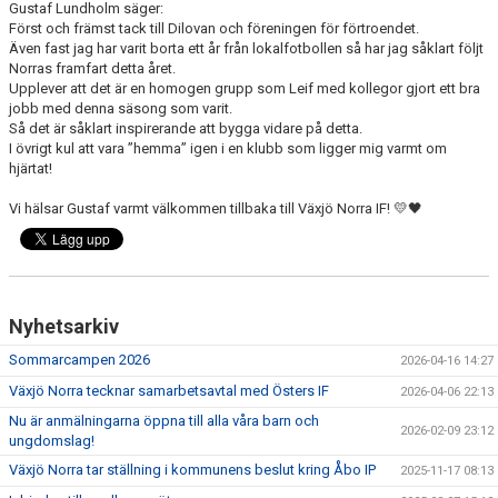
Gustaf Lundholm säger:
Först och främst tack till Dilovan och föreningen för förtroendet.
Även fast jag har varit borta ett år från lokalfotbollen så har jag såklart följt
Norras framfart detta året.
Upplever att det är en homogen grupp som Leif med kollegor gjort ett bra
jobb med denna säsong som varit.
Så det är såklart inspirerande att bygga vidare på detta.
I övrigt kul att vara ”hemma” igen i en klubb som ligger mig varmt om
hjärtat!
Vi hälsar Gustaf varmt välkommen tillbaka till Växjö Norra IF! 💛🖤
Nyhetsarkiv
Sommarcampen 2026
2026-04-16 14:27
Växjö Norra tecknar samarbetsavtal med Östers IF
2026-04-06 22:13
Nu är anmälningarna öppna till alla våra barn och
2026-02-09 23:12
ungdomslag!
Växjö Norra tar ställning i kommunens beslut kring Åbo IP
2025-11-17 08:13