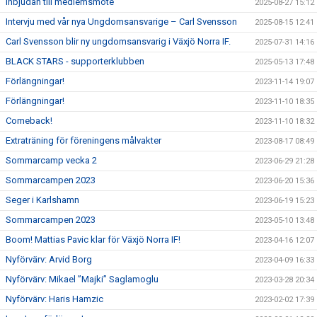
Inbjudan till medlemsmöte
2025-08-27 15:12
Intervju med vår nya Ungdomsansvarige – Carl Svensson
2025-08-15 12:41
Carl Svensson blir ny ungdomsansvarig i Växjö Norra IF.
2025-07-31 14:16
BLACK STARS - supporterklubben
2025-05-13 17:48
Förlängningar!
2023-11-14 19:07
Förlängningar!
2023-11-10 18:35
Comeback!
2023-11-10 18:32
Extraträning för föreningens målvakter
2023-08-17 08:49
Sommarcamp vecka 2
2023-06-29 21:28
Sommarcampen 2023
2023-06-20 15:36
Seger i Karlshamn
2023-06-19 15:23
Sommarcampen 2023
2023-05-10 13:48
Boom! Mattias Pavic klar för Växjö Norra IF!
2023-04-16 12:07
Nyförvärv: Arvid Borg
2023-04-09 16:33
Nyförvärv: Mikael ”Majki” Saglamoglu
2023-03-28 20:34
Nyförvärv: Haris Hamzic
2023-02-02 17:39