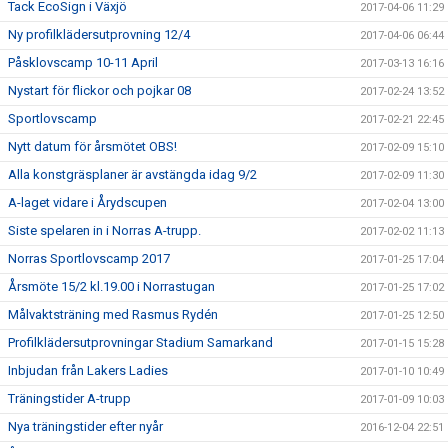
Tack EcoSign i Växjö
2017-04-06 11:29
Ny profilklädersutprovning 12/4
2017-04-06 06:44
Påsklovscamp 10-11 April
2017-03-13 16:16
Nystart för flickor och pojkar 08
2017-02-24 13:52
Sportlovscamp
2017-02-21 22:45
Nytt datum för årsmötet OBS!
2017-02-09 15:10
Alla konstgräsplaner är avstängda idag 9/2
2017-02-09 11:30
A-laget vidare i Årydscupen
2017-02-04 13:00
Siste spelaren in i Norras A-trupp.
2017-02-02 11:13
Norras Sportlovscamp 2017
2017-01-25 17:04
Årsmöte 15/2 kl.19.00 i Norrastugan
2017-01-25 17:02
Målvaktsträning med Rasmus Rydén
2017-01-25 12:50
Profilklädersutprovningar Stadium Samarkand
2017-01-15 15:28
Inbjudan från Lakers Ladies
2017-01-10 10:49
Träningstider A-trupp
2017-01-09 10:03
Nya träningstider efter nyår
2016-12-04 22:51