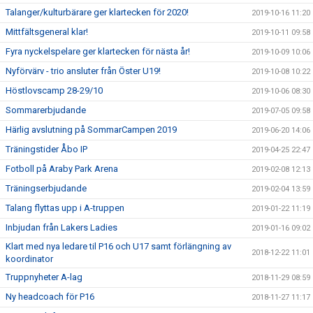
Talanger/kulturbärare ger klartecken för 2020!
2019-10-16 11:20
Mittfältsgeneral klar!
2019-10-11 09:58
Fyra nyckelspelare ger klartecken för nästa år!
2019-10-09 10:06
Nyförvärv - trio ansluter från Öster U19!
2019-10-08 10:22
Höstlovscamp 28-29/10
2019-10-06 08:30
Sommarerbjudande
2019-07-05 09:58
Härlig avslutning på SommarCampen 2019
2019-06-20 14:06
Träningstider Åbo IP
2019-04-25 22:47
Fotboll på Araby Park Arena
2019-02-08 12:13
Träningserbjudande
2019-02-04 13:59
Talang flyttas upp i A-truppen
2019-01-22 11:19
Inbjudan från Lakers Ladies
2019-01-16 09:02
Klart med nya ledare til P16 och U17 samt förlängning av
2018-12-22 11:01
koordinator
Truppnyheter A-lag
2018-11-29 08:59
Ny headcoach för P16
2018-11-27 11:17