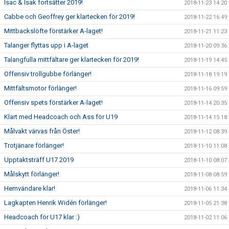
Isac & Isak fortsätter 2019!
2018-11-23 14:20
Cabbe och Geoffrey ger klartecken för 2019!
2018-11-22 16:49
Mittbackslöfte förstärker A-laget!
2018-11-21 11:23
Talanger flyttas upp i A-laget
2018-11-20 09:36
Talangfulla mittfältare ger klartecken för 2019!
2018-11-19 14:45
Offensiv trollgubbe förlänger!
2018-11-18 19:19
Mittfältsmotor förlänger!
2018-11-16 09:59
Offensiv spets förstärker A-laget!
2018-11-14 20:35
Klart med Headcoach och Ass för U19
2018-11-14 15:18
Målvakt värvas från Öster!
2018-11-12 08:39
Trotjänare förlänger!
2018-11-10 11:08
Upptaktsträff U17 2019
2018-11-10 08:07
Målskytt förlänger!
2018-11-08 08:59
Hemvändare klar!
2018-11-06 11:34
Lagkapten Henrik Widén förlänger!
2018-11-05 21:38
Headcoach för U17 klar :)
2018-11-02 11:06