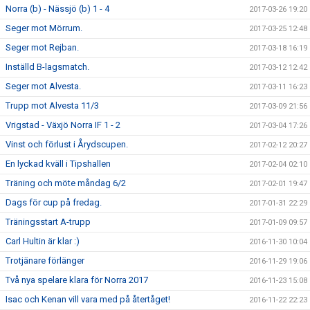
Norra (b) - Nässjö (b) 1 - 4
2017-03-26 19:20
Seger mot Mörrum.
2017-03-25 12:48
Seger mot Rejban.
2017-03-18 16:19
Inställd B-lagsmatch.
2017-03-12 12:42
Seger mot Alvesta.
2017-03-11 16:23
Trupp mot Alvesta 11/3
2017-03-09 21:56
Vrigstad - Växjö Norra IF 1 - 2
2017-03-04 17:26
Vinst och förlust i Årydscupen.
2017-02-12 20:27
En lyckad kväll i Tipshallen
2017-02-04 02:10
Träning och möte måndag 6/2
2017-02-01 19:47
Dags för cup på fredag.
2017-01-31 22:29
Träningsstart A-trupp
2017-01-09 09:57
Carl Hultin är klar :)
2016-11-30 10:04
Trotjänare förlänger
2016-11-29 19:06
Två nya spelare klara för Norra 2017
2016-11-23 15:08
Isac och Kenan vill vara med på återtåget!
2016-11-22 22:23