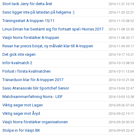
Stort tack Jerry för detta året
2016-11-21 10:19
Saso ligger inte på latsidan på helgerna :)
2016-11-20 22:21
Träningsstart A-truppen 15/11
2016-11-10 08:52
Linus Eiman har bestämt sig för fortsatt spel i Norras 2017
2016-11-08 23:30
Växjö Norra förstärker A-truppen
2016-11-08 20:17
Resan har precis börjat, ny målvakt klar till A-truppen
2016-11-04 09:17
Det gick inte vägen
2016-10-17 10:21
Inför kvalmatch 2
2016-10-13 08:59
Förlust i första kvalmatchen
2016-10-11 13:04
Tränarduon klar för A-truppen 2017
2016-10-10 21:04
Saso Atanasoski blir Sportchef Senior
2016-10-04 22:47
Matchsammanfattning Norra - LEIF
2016-10-03 10:28
Viktig seger mot Lagan
2016-09-26 07:54
Viktig seger mot Åryd
2016-09-22 19:11
Växjö Norra förstärker organisationen
2016-09-20 00:59
Stolpe in för Växjö BK
2016-09-09 22:47