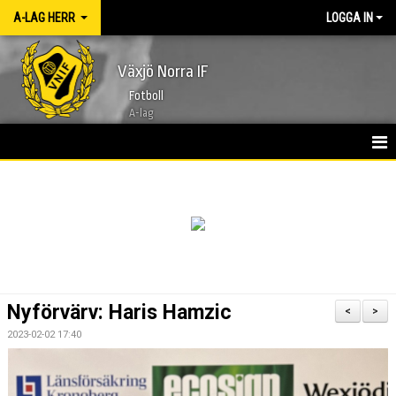
A-LAG HERR
LOGGA IN
Växjö Norra IF
Fotboll
A-lag
HEM
NYHETER
KALENDER
TRUPPEN 2026
Nyförvärv: Haris Hamzic
<
>
BILDGALLERI
2023-02-02 17:40
KONTAKT