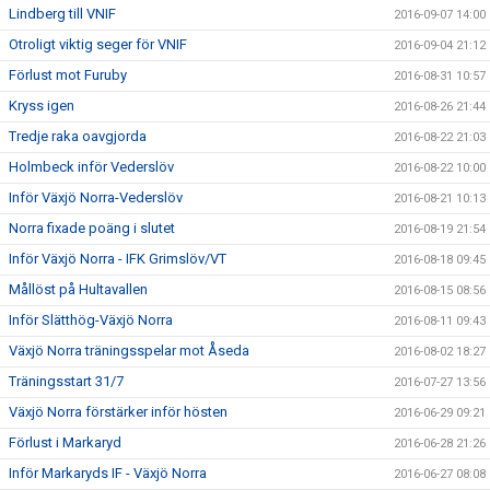
Lindberg till VNIF
2016-09-07 14:00
Otroligt viktig seger för VNIF
2016-09-04 21:12
Förlust mot Furuby
2016-08-31 10:57
Kryss igen
2016-08-26 21:44
Tredje raka oavgjorda
2016-08-22 21:03
Holmbeck inför Vederslöv
2016-08-22 10:00
Inför Växjö Norra-Vederslöv
2016-08-21 10:13
Norra fixade poäng i slutet
2016-08-19 21:54
Inför Växjö Norra - IFK Grimslöv/VT
2016-08-18 09:45
Mållöst på Hultavallen
2016-08-15 08:56
Inför Slätthög-Växjö Norra
2016-08-11 09:43
Växjö Norra träningsspelar mot Åseda
2016-08-02 18:27
Träningsstart 31/7
2016-07-27 13:56
Växjö Norra förstärker inför hösten
2016-06-29 09:21
Förlust i Markaryd
2016-06-28 21:26
Inför Markaryds IF - Växjö Norra
2016-06-27 08:08