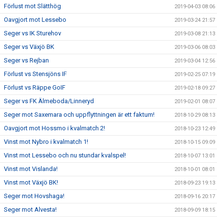
Förlust mot Slätthög
2019-04-03 08:06
Oavgjort mot Lessebo
2019-03-24 21:57
Seger vs IK Sturehov
2019-03-08 21:13
Seger vs Växjö BK
2019-03-06 08:03
Seger vs Rejban
2019-03-04 12:56
Förlust vs Stensjöns IF
2019-02-25 07:19
Förlust vs Räppe GoIF
2019-02-18 09:27
Seger vs FK Älmeboda/Linneryd
2019-02-01 08:07
Seger mot Saxemara och uppflyttningen är ett faktum!
2018-10-29 08:13
Oavgjort mot Hossmo i kvalmatch 2!
2018-10-23 12:49
Vinst mot Nybro i kvalmatch 1!
2018-10-15 09:09
Vinst mot Lessebo och nu stundar kvalspel!
2018-10-07 13:01
Vinst mot Vislanda!
2018-10-01 08:01
Vinst mot Växjö BK!
2018-09-23 19:13
Seger mot Hovshaga!
2018-09-16 20:17
Seger mot Alvesta!
2018-09-09 18:15