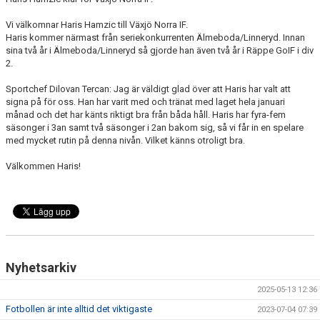
Vi välkomnar Haris Hamzic till Växjö Norra IF.
Haris kommer närmast från seriekonkurrenten Älmeboda/Linneryd. Innan
sina två år i Älmeboda/Linneryd så gjorde han även två år i Räppe GoIF i div
2.
Sportchef Dilovan Tercan: Jag är väldigt glad över att Haris har valt att
signa på för oss. Han har varit med och tränat med laget hela januari
månad och det har känts riktigt bra från båda håll. Haris har fyra-fem
säsonger i 3an samt två säsonger i 2an bakom sig, så vi får in en spelare
med mycket rutin på denna nivån. Vilket känns otroligt bra.
Välkommen Haris!
Nyhetsarkiv
2025-05-13 12:36
Fotbollen är inte alltid det viktigaste
2023-07-04 07:39