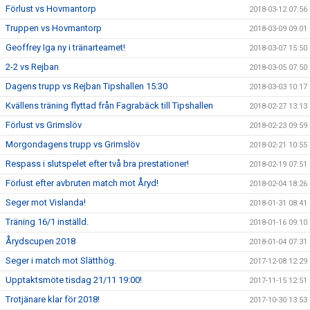
Förlust vs Hovmantorp
2018-03-12 07:56
Truppen vs Hovmantorp
2018-03-09 09:01
Geoffrey Iga ny i tränarteamet!
2018-03-07 15:50
2-2 vs Rejban
2018-03-05 07:50
Dagens trupp vs Rejban Tipshallen 15:30
2018-03-03 10:17
Kvällens träning flyttad från Fagrabäck till Tipshallen
2018-02-27 13:13
Förlust vs Grimslöv
2018-02-23 09:59
Morgondagens trupp vs Grimslöv
2018-02-21 10:55
Respass i slutspelet efter två bra prestationer!
2018-02-19 07:51
Förlust efter avbruten match mot Åryd!
2018-02-04 18:26
Seger mot Vislanda!
2018-01-31 08:41
Träning 16/1 inställd.
2018-01-16 09:10
Årydscupen 2018
2018-01-04 07:31
Seger i match mot Slätthög.
2017-12-08 12:29
Upptaktsmöte tisdag 21/11 19:00!
2017-11-15 12:51
Trotjänare klar för 2018!
2017-10-30 13:53