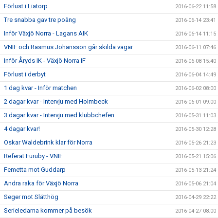
Förlust i Liatorp
2016-06-22 11:58
Tre snabba gav tre poäng
2016-06-14 23:41
Inför Växjö Norra - Lagans AIK
2016-06-14 11:15
VNIF och Rasmus Johansson går skilda vägar
2016-06-11 07:46
Inför Åryds IK - Växjö Norra IF
2016-06-08 15:40
Förlust i derbyt
2016-06-04 14:49
1 dag kvar - Inför matchen
2016-06-02 08:00
2 dagar kvar - Intervju med Holmbeck
2016-06-01 09:00
3 dagar kvar - Intervju med klubbchefen
2016-05-31 11:03
4 dagar kvar!
2016-05-30 12:28
Oskar Waldebrink klar för Norra
2016-05-26 21:23
Referat Furuby - VNIF
2016-05-21 15:06
Femetta mot Guddarp
2016-05-13 21:24
Andra raka för Växjö Norra
2016-05-06 21:04
Seger mot Slätthög
2016-04-29 22:22
Serieledarna kommer på besök
2016-04-27 08:00