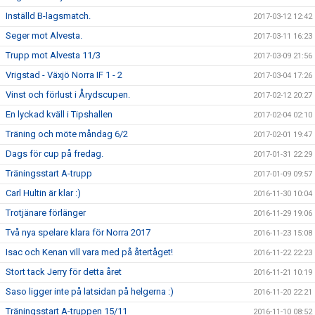
Inställd B-lagsmatch.
2017-03-12 12:42
Seger mot Alvesta.
2017-03-11 16:23
Trupp mot Alvesta 11/3
2017-03-09 21:56
Vrigstad - Växjö Norra IF 1 - 2
2017-03-04 17:26
Vinst och förlust i Årydscupen.
2017-02-12 20:27
En lyckad kväll i Tipshallen
2017-02-04 02:10
Träning och möte måndag 6/2
2017-02-01 19:47
Dags för cup på fredag.
2017-01-31 22:29
Träningsstart A-trupp
2017-01-09 09:57
Carl Hultin är klar :)
2016-11-30 10:04
Trotjänare förlänger
2016-11-29 19:06
Två nya spelare klara för Norra 2017
2016-11-23 15:08
Isac och Kenan vill vara med på återtåget!
2016-11-22 22:23
Stort tack Jerry för detta året
2016-11-21 10:19
Saso ligger inte på latsidan på helgerna :)
2016-11-20 22:21
Träningsstart A-truppen 15/11
2016-11-10 08:52