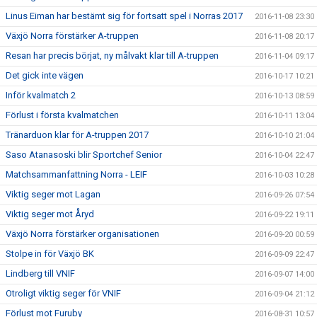
Linus Eiman har bestämt sig för fortsatt spel i Norras 2017
2016-11-08 23:30
Växjö Norra förstärker A-truppen
2016-11-08 20:17
Resan har precis börjat, ny målvakt klar till A-truppen
2016-11-04 09:17
Det gick inte vägen
2016-10-17 10:21
Inför kvalmatch 2
2016-10-13 08:59
Förlust i första kvalmatchen
2016-10-11 13:04
Tränarduon klar för A-truppen 2017
2016-10-10 21:04
Saso Atanasoski blir Sportchef Senior
2016-10-04 22:47
Matchsammanfattning Norra - LEIF
2016-10-03 10:28
Viktig seger mot Lagan
2016-09-26 07:54
Viktig seger mot Åryd
2016-09-22 19:11
Växjö Norra förstärker organisationen
2016-09-20 00:59
Stolpe in för Växjö BK
2016-09-09 22:47
Lindberg till VNIF
2016-09-07 14:00
Otroligt viktig seger för VNIF
2016-09-04 21:12
Förlust mot Furuby
2016-08-31 10:57