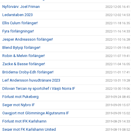
Nyförvärv: Joel Friman
2022-12-05 16:41
Ledarstaben 2023
2022-12-02 14:53
Ellis Culum förlänger!
2022-11-18 16:35
Fyra förlängningar!
2022-11-16 14:33
Jesper Andreasson förlänger!
2022-11-10 16:28
Blend Bytyqi förlänger!
2022-11-09 19:40
Robin & Melvin förlänger!
2022-11-07 19:41
Zacke & Basse förlänger!
2022-11-04 16:05
Bröderna Croby-Edh förlänger!
2022-11-01 17:41
Leif Andersson huvudtränare 2023
2022-10-31 19:28
Dilovan Tercan ny sportchef i Växjö Norra IF
2022-10-30 19:06
Förlust mot Pukeberg
2019-09-24 08:45
Seger mot Nybro IF
2019-09-09 15:07
Oavgjort mot Glömminge Algutsrums IF
2019-09-09 15:02
Förlust mot IFK Karlshamn
2019-08-29 14:33
Seger mot FK Karlshamn United
2019-08-19 08:52