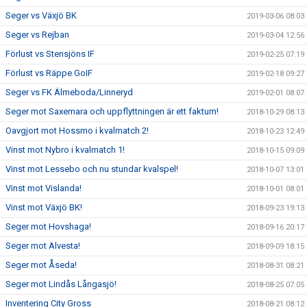
Seger vs Växjö BK
2019-03-06 08:03
Seger vs Rejban
2019-03-04 12:56
Förlust vs Stensjöns IF
2019-02-25 07:19
Förlust vs Räppe GoIF
2019-02-18 09:27
Seger vs FK Älmeboda/Linneryd
2019-02-01 08:07
Seger mot Saxemara och uppflyttningen är ett faktum!
2018-10-29 08:13
Oavgjort mot Hossmo i kvalmatch 2!
2018-10-23 12:49
Vinst mot Nybro i kvalmatch 1!
2018-10-15 09:09
Vinst mot Lessebo och nu stundar kvalspel!
2018-10-07 13:01
Vinst mot Vislanda!
2018-10-01 08:01
Vinst mot Växjö BK!
2018-09-23 19:13
Seger mot Hovshaga!
2018-09-16 20:17
Seger mot Alvesta!
2018-09-09 18:15
Seger mot Åseda!
2018-08-31 08:21
Seger mot Lindås Långasjö!
2018-08-25 07:05
Inventering City Gross
2018-08-21 08:12