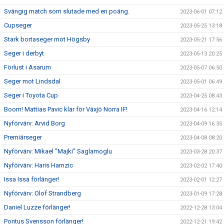
Svängig match som slutade med en poäng.
2023-06-01 07:12
Cupseger
2023-05-25 13:18
Stark bortaseger mot Högsby
2023-05-21 17:56
Seger i derbyt
2023-05-13 20:25
Förlust i Asarum
2023-05-07 06:50
Seger mot Lindsdal
2023-05-01 06:49
Seger i Toyota Cup
2023-04-25 08:43
Boom! Mattias Pavic klar för Växjö Norra IF!
2023-04-16 12:14
Nyförvärv: Arvid Borg
2023-04-09 16:35
Premiärseger
2023-04-08 08:20
Nyförvärv: Mikael ”Majki” Saglamoglu
2023-03-28 20:37
Nyförvärv: Haris Hamzic
2023-02-02 17:40
Issa Issa förlänger!
2023-02-01 12:27
Nyförvärv: Olof Strandberg
2023-01-09 17:28
Daniel Luzze förlänger!
2022-12-28 13:04
Pontus Svensson förlänger!
2022-12-21 19:42