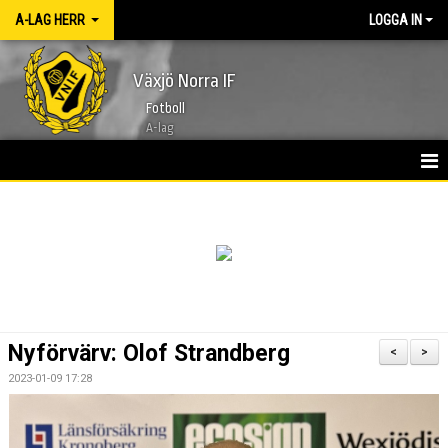
A-LAG HERR
LOGGA IN
Växjö Norra IF
Fotboll
A-lag
HEM
NYHETER
KALENDER
TRUPPEN 2026
Nyförvärv: Olof Strandberg
<
>
BILDGALLERI
2023-01-09 17:28
KONTAKT