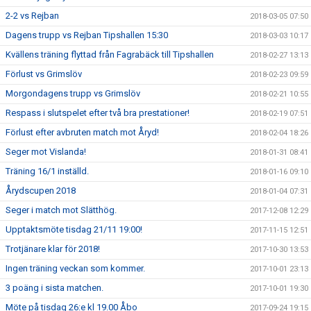
2-2 vs Rejban
2018-03-05 07:50
Dagens trupp vs Rejban Tipshallen 15:30
2018-03-03 10:17
Kvällens träning flyttad från Fagrabäck till Tipshallen
2018-02-27 13:13
Förlust vs Grimslöv
2018-02-23 09:59
Morgondagens trupp vs Grimslöv
2018-02-21 10:55
Respass i slutspelet efter två bra prestationer!
2018-02-19 07:51
Förlust efter avbruten match mot Åryd!
2018-02-04 18:26
Seger mot Vislanda!
2018-01-31 08:41
Träning 16/1 inställd.
2018-01-16 09:10
Årydscupen 2018
2018-01-04 07:31
Seger i match mot Slätthög.
2017-12-08 12:29
Upptaktsmöte tisdag 21/11 19:00!
2017-11-15 12:51
Trotjänare klar för 2018!
2017-10-30 13:53
Ingen träning veckan som kommer.
2017-10-01 23:13
3 poäng i sista matchen.
2017-10-01 19:30
Möte på tisdag 26:e kl 19.00 Åbo
2017-09-24 19:15