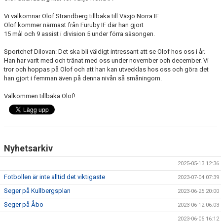
Vi välkomnar Olof Strandberg tillbaka till Växjö Norra IF.
Olof kommer närmast från Furuby IF där han gjort
15 mål och 9 assist i division 5 under förra säsongen.
Sportchef Dilovan: Det ska bli väldigt intressant att se Olof hos oss i år.
Han har varit med och tränat med oss under november och december. Vi
tror och hoppas på Olof och att han kan utvecklas hos oss och göra det
han gjort i femman även på denna nivån så småningom.
Välkommen tillbaka Olof!
Nyhetsarkiv
2025-05-13 12:36
Fotbollen är inte alltid det viktigaste
2023-07-04 07:39
Seger på Kullbergsplan
2023-06-25 20:00
Seger på Åbo
2023-06-12 06:03
2023-06-05 16:12