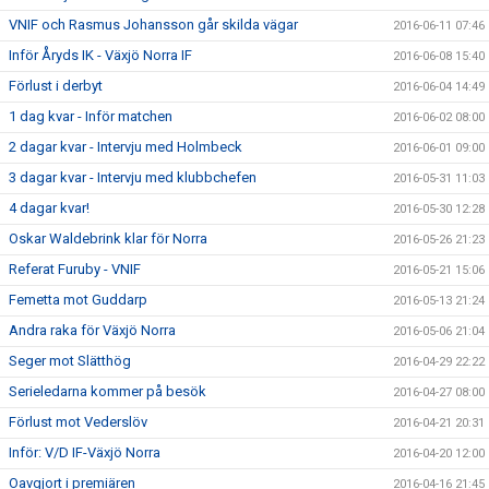
VNIF och Rasmus Johansson går skilda vägar
2016-06-11 07:46
Inför Åryds IK - Växjö Norra IF
2016-06-08 15:40
Förlust i derbyt
2016-06-04 14:49
1 dag kvar - Inför matchen
2016-06-02 08:00
2 dagar kvar - Intervju med Holmbeck
2016-06-01 09:00
3 dagar kvar - Intervju med klubbchefen
2016-05-31 11:03
4 dagar kvar!
2016-05-30 12:28
Oskar Waldebrink klar för Norra
2016-05-26 21:23
Referat Furuby - VNIF
2016-05-21 15:06
Femetta mot Guddarp
2016-05-13 21:24
Andra raka för Växjö Norra
2016-05-06 21:04
Seger mot Slätthög
2016-04-29 22:22
Serieledarna kommer på besök
2016-04-27 08:00
Förlust mot Vederslöv
2016-04-21 20:31
Inför: V/D IF-Växjö Norra
2016-04-20 12:00
Oavgjort i premiären
2016-04-16 21:45