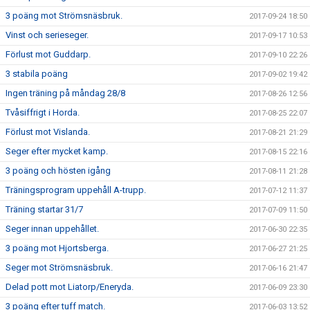
3 poäng mot Strömsnäsbruk.
2017-09-24 18:50
Vinst och serieseger.
2017-09-17 10:53
Förlust mot Guddarp.
2017-09-10 22:26
3 stabila poäng
2017-09-02 19:42
Ingen träning på måndag 28/8
2017-08-26 12:56
Tvåsiffrigt i Horda.
2017-08-25 22:07
Förlust mot Vislanda.
2017-08-21 21:29
Seger efter mycket kamp.
2017-08-15 22:16
3 poäng och hösten igång
2017-08-11 21:28
Träningsprogram uppehåll A-trupp.
2017-07-12 11:37
Träning startar 31/7
2017-07-09 11:50
Seger innan uppehållet.
2017-06-30 22:35
3 poäng mot Hjortsberga.
2017-06-27 21:25
Seger mot Strömsnäsbruk.
2017-06-16 21:47
Delad pott mot Liatorp/Eneryda.
2017-06-09 23:30
3 poäng efter tuff match.
2017-06-03 13:52