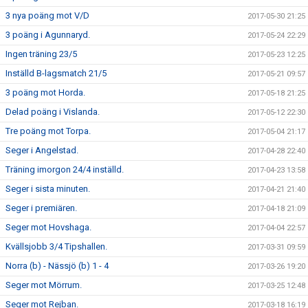
3 nya poäng mot V/D
2017-05-30 21:25
3 poäng i Agunnaryd.
2017-05-24 22:29
Ingen träning 23/5
2017-05-23 12:25
Inställd B-lagsmatch 21/5
2017-05-21 09:57
3 poäng mot Horda.
2017-05-18 21:25
Delad poäng i Vislanda.
2017-05-12 22:30
Tre poäng mot Torpa.
2017-05-04 21:17
Seger i Angelstad.
2017-04-28 22:40
Träning imorgon 24/4 inställd.
2017-04-23 13:58
Seger i sista minuten.
2017-04-21 21:40
Seger i premiären.
2017-04-18 21:09
Seger mot Hovshaga.
2017-04-04 22:57
Kvällsjobb 3/4 Tipshallen.
2017-03-31 09:59
Norra (b) - Nässjö (b) 1 - 4
2017-03-26 19:20
Seger mot Mörrum.
2017-03-25 12:48
Seger mot Rejban.
2017-03-18 16:19