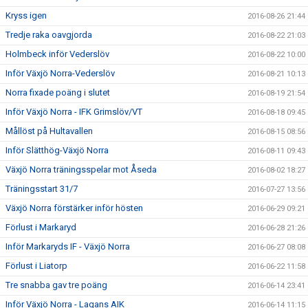
Kryss igen
2016-08-26 21:44
Tredje raka oavgjorda
2016-08-22 21:03
Holmbeck inför Vederslöv
2016-08-22 10:00
Inför Växjö Norra-Vederslöv
2016-08-21 10:13
Norra fixade poäng i slutet
2016-08-19 21:54
Inför Växjö Norra - IFK Grimslöv/VT
2016-08-18 09:45
Mållöst på Hultavallen
2016-08-15 08:56
Inför Slätthög-Växjö Norra
2016-08-11 09:43
Växjö Norra träningsspelar mot Åseda
2016-08-02 18:27
Träningsstart 31/7
2016-07-27 13:56
Växjö Norra förstärker inför hösten
2016-06-29 09:21
Förlust i Markaryd
2016-06-28 21:26
Inför Markaryds IF - Växjö Norra
2016-06-27 08:08
Förlust i Liatorp
2016-06-22 11:58
Tre snabba gav tre poäng
2016-06-14 23:41
Inför Växjö Norra - Lagans AIK
2016-06-14 11:15