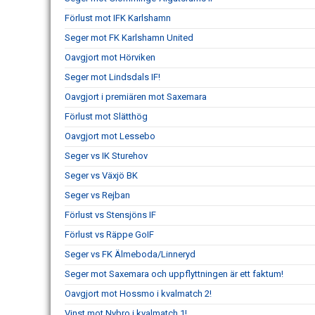
Förlust mot IFK Karlshamn
Seger mot FK Karlshamn United
Oavgjort mot Hörviken
Seger mot Lindsdals IF!
Oavgjort i premiären mot Saxemara
Förlust mot Slätthög
Oavgjort mot Lessebo
Seger vs IK Sturehov
Seger vs Växjö BK
Seger vs Rejban
Förlust vs Stensjöns IF
Förlust vs Räppe GoIF
Seger vs FK Älmeboda/Linneryd
Seger mot Saxemara och uppflyttningen är ett faktum!
Oavgjort mot Hossmo i kvalmatch 2!
Vinst mot Nybro i kvalmatch 1!