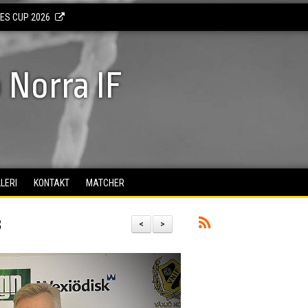
KES CUP 2026
 Norra IF
LERI
KONTAKT
MATCHER
3
<
>