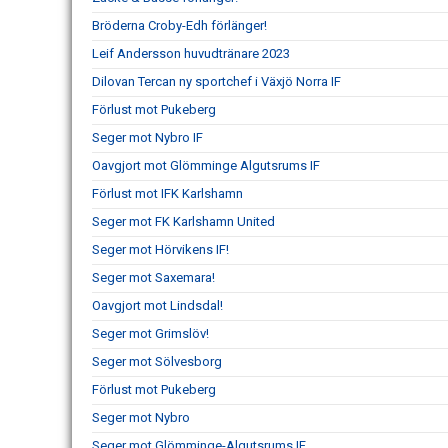
Bröderna Croby-Edh förlänger!
Leif Andersson huvudtränare 2023
Dilovan Tercan ny sportchef i Växjö Norra IF
Förlust mot Pukeberg
Seger mot Nybro IF
Oavgjort mot Glömminge Algutsrums IF
Förlust mot IFK Karlshamn
Seger mot FK Karlshamn United
Seger mot Hörvikens IF!
Seger mot Saxemara!
Oavgjort mot Lindsdal!
Seger mot Grimslöv!
Seger mot Sölvesborg
Förlust mot Pukeberg
Seger mot Nybro
Seger mot Glömminge-Algutsrums IF