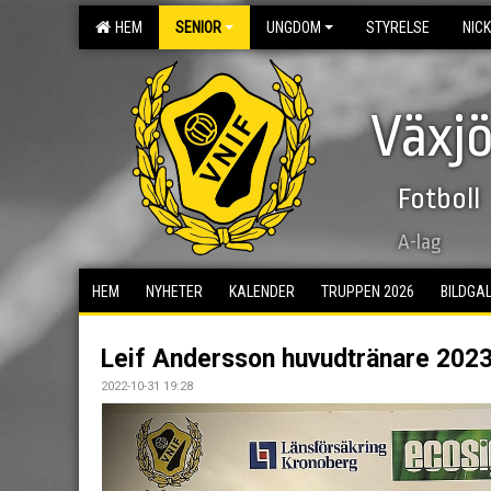
HEM
SENIOR
UNGDOM
STYRELSE
NIC
Växjö
Fotboll
A-lag
HEM
NYHETER
KALENDER
TRUPPEN 2026
BILDGAL
Leif Andersson huvudtränare 202
2022-10-31 19:28