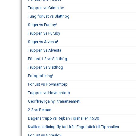
Truppen vs Grimslöv
Tung förlust vs Slätthög
Seger vs Furuby!
Truppen vs Furuby
Seger vs Alvesta!
Truppen vs Alvesta
Förlust 1-2 vs Slätthög
Truppen vs Slätthög
Fotografering!
Förlust vs Hovmantorp
Truppen vs Hovmantorp
Geoffrey Iga ny i tränarteamet!
2-2 vs Rejban
Dagens trupp vs Rejban Tipshallen 15:30
Kvällens träning flyttad från Fagrabäck till Tipshallen
Förlust vs Grimslöv