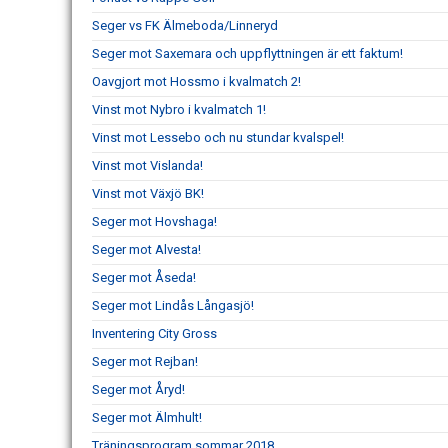
Seger vs FK Älmeboda/Linneryd
Seger mot Saxemara och uppflyttningen är ett faktum!
Oavgjort mot Hossmo i kvalmatch 2!
Vinst mot Nybro i kvalmatch 1!
Vinst mot Lessebo och nu stundar kvalspel!
Vinst mot Vislanda!
Vinst mot Växjö BK!
Seger mot Hovshaga!
Seger mot Alvesta!
Seger mot Åseda!
Seger mot Lindås Långasjö!
Inventering City Gross
Seger mot Rejban!
Seger mot Åryd!
Seger mot Älmhult!
Träningsprogram sommar 2018