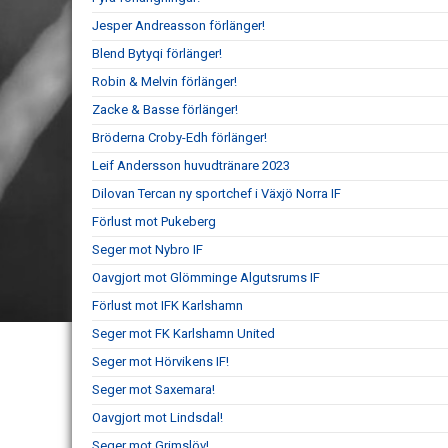
Jesper Andreasson förlänger!
Blend Bytyqi förlänger!
Robin & Melvin förlänger!
Zacke & Basse förlänger!
Bröderna Croby-Edh förlänger!
Leif Andersson huvudtränare 2023
Dilovan Tercan ny sportchef i Växjö Norra IF
Förlust mot Pukeberg
Seger mot Nybro IF
Oavgjort mot Glömminge Algutsrums IF
Förlust mot IFK Karlshamn
Seger mot FK Karlshamn United
Seger mot Hörvikens IF!
Seger mot Saxemara!
Oavgjort mot Lindsdal!
Seger mot Grimslöv!