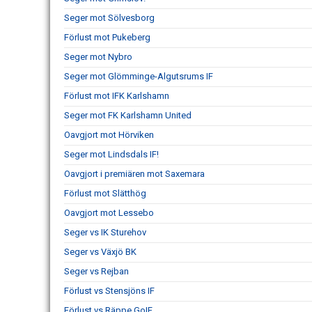
Seger mot Sölvesborg
Förlust mot Pukeberg
Seger mot Nybro
Seger mot Glömminge-Algutsrums IF
Förlust mot IFK Karlshamn
Seger mot FK Karlshamn United
Oavgjort mot Hörviken
Seger mot Lindsdals IF!
Oavgjort i premiären mot Saxemara
Förlust mot Slätthög
Oavgjort mot Lessebo
Seger vs IK Sturehov
Seger vs Växjö BK
Seger vs Rejban
Förlust vs Stensjöns IF
Förlust vs Räppe GoIF