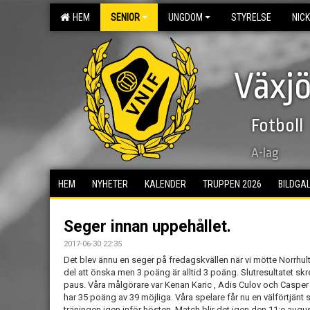
HEM
SENIOR
UNGDOM
STYRELSE
NIC
Växjö
Fotboll
A-lag
HEM
NYHETER
KALENDER
TRUPPEN 2026
BILDGAL
Seger innan uppehållet.
2017-06-30 22:35
Det blev ännu en seger på fredagskvällen när vi mötte Norrhu
del att önska men 3 poäng är alltid 3 poäng. Slutresultatet skrevs t
paus. Våra målgörare var Kenan Karic , Adis Culov och Casper
har 35 poäng av 39 möjliga. Våra spelare får nu en välförtjänt 
träningen igen inför hösten. Match blir det igen den 11:e au