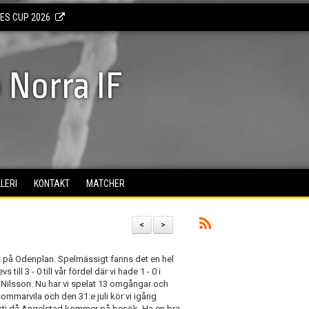
KES CUP 2026
 Norra IF
LERI
KONTAKT
MATCHER
<
>
lt på Odenplan. Spelmässigt fanns det en hel
ill 3 - 0 till vår fördel där vi hade 1 - 0 i
 Nilsson. Nu har vi spelat 13 omgångar och
sommarvila och den 31:e juli kör vi igång
gusti då Angelstad kommer på besök. Ha en bra