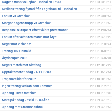
Dagens trupp vs Rejban Tipshallen 15:30
2018-03-03 10:17
Kvällens träning flyttad från Fagrabäck till Tipshallen
2018-02-27 13:13
Förlust vs Grimslöv
2018-02-23 09:59
Morgondagens trupp vs Grimslöv
2018-02-21 10:55
Respass i slutspelet efter två bra prestationer!
2018-02-19 07:51
Förlust efter avbruten match mot Åryd!
2018-02-04 18:26
Seger mot Vislanda!
2018-01-31 08:41
Träning 16/1 inställd.
2018-01-16 09:10
Årydscupen 2018
2018-01-04 07:31
Seger i match mot Slätthög.
2017-12-08 12:29
Upptaktsmöte tisdag 21/11 19:00!
2017-11-15 12:51
Trotjänare klar för 2018!
2017-10-30 13:53
Ingen träning veckan som kommer.
2017-10-01 23:13
3 poäng i sista matchen.
2017-10-01 19:30
Möte på tisdag 26:e kl 19.00 Åbo
2017-09-24 19:15
3 poäng mot Strömsnäsbruk.
2017-09-24 18:50