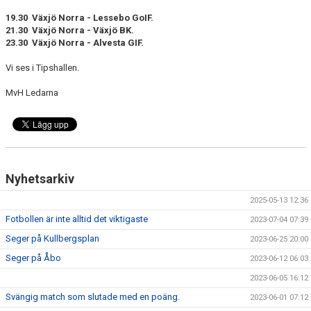
MATCHER
19.30 Växjö Norra - Lessebo GoIF.
21.30 Växjö Norra - Växjö BK.
23.30 Växjö Norra - Alvesta GIF.
Vi ses i Tipshallen.
MvH Ledarna
Nyhetsarkiv
2025-05-13 12:36
Fotbollen är inte alltid det viktigaste
2023-07-04 07:39
Seger på Kullbergsplan
2023-06-25 20:00
Seger på Åbo
2023-06-12 06:03
2023-06-05 16:12
Svängig match som slutade med en poäng.
2023-06-01 07:12