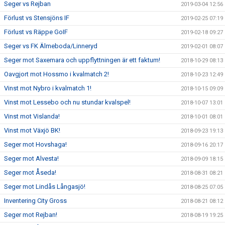
Seger vs Rejban
2019-03-04 12:56
Förlust vs Stensjöns IF
2019-02-25 07:19
Förlust vs Räppe GoIF
2019-02-18 09:27
Seger vs FK Älmeboda/Linneryd
2019-02-01 08:07
Seger mot Saxemara och uppflyttningen är ett faktum!
2018-10-29 08:13
Oavgjort mot Hossmo i kvalmatch 2!
2018-10-23 12:49
Vinst mot Nybro i kvalmatch 1!
2018-10-15 09:09
Vinst mot Lessebo och nu stundar kvalspel!
2018-10-07 13:01
Vinst mot Vislanda!
2018-10-01 08:01
Vinst mot Växjö BK!
2018-09-23 19:13
Seger mot Hovshaga!
2018-09-16 20:17
Seger mot Alvesta!
2018-09-09 18:15
Seger mot Åseda!
2018-08-31 08:21
Seger mot Lindås Långasjö!
2018-08-25 07:05
Inventering City Gross
2018-08-21 08:12
Seger mot Rejban!
2018-08-19 19:25