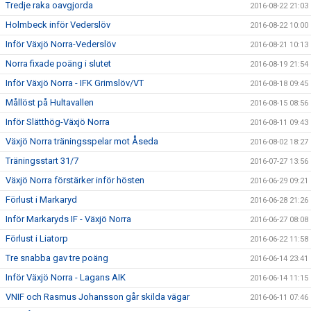
Tredje raka oavgjorda
2016-08-22 21:03
Holmbeck inför Vederslöv
2016-08-22 10:00
Inför Växjö Norra-Vederslöv
2016-08-21 10:13
Norra fixade poäng i slutet
2016-08-19 21:54
Inför Växjö Norra - IFK Grimslöv/VT
2016-08-18 09:45
Mållöst på Hultavallen
2016-08-15 08:56
Inför Slätthög-Växjö Norra
2016-08-11 09:43
Växjö Norra träningsspelar mot Åseda
2016-08-02 18:27
Träningsstart 31/7
2016-07-27 13:56
Växjö Norra förstärker inför hösten
2016-06-29 09:21
Förlust i Markaryd
2016-06-28 21:26
Inför Markaryds IF - Växjö Norra
2016-06-27 08:08
Förlust i Liatorp
2016-06-22 11:58
Tre snabba gav tre poäng
2016-06-14 23:41
Inför Växjö Norra - Lagans AIK
2016-06-14 11:15
VNIF och Rasmus Johansson går skilda vägar
2016-06-11 07:46