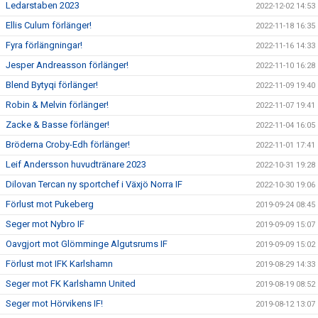
Ledarstaben 2023
2022-12-02 14:53
Ellis Culum förlänger!
2022-11-18 16:35
Fyra förlängningar!
2022-11-16 14:33
Jesper Andreasson förlänger!
2022-11-10 16:28
Blend Bytyqi förlänger!
2022-11-09 19:40
Robin & Melvin förlänger!
2022-11-07 19:41
Zacke & Basse förlänger!
2022-11-04 16:05
Bröderna Croby-Edh förlänger!
2022-11-01 17:41
Leif Andersson huvudtränare 2023
2022-10-31 19:28
Dilovan Tercan ny sportchef i Växjö Norra IF
2022-10-30 19:06
Förlust mot Pukeberg
2019-09-24 08:45
Seger mot Nybro IF
2019-09-09 15:07
Oavgjort mot Glömminge Algutsrums IF
2019-09-09 15:02
Förlust mot IFK Karlshamn
2019-08-29 14:33
Seger mot FK Karlshamn United
2019-08-19 08:52
Seger mot Hörvikens IF!
2019-08-12 13:07