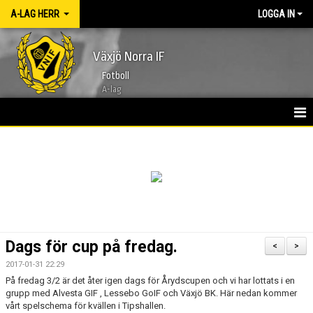
A-LAG HERR
LOGGA IN
Växjö Norra IF
Fotboll
A-lag
HEM
NYHETER
KALENDER
TRUPPEN 2026
Dags för cup på fredag.
<
>
BILDGALLERI
2017-01-31 22:29
På fredag 3/2 är det åter igen dags för Årydscupen och vi har lottats i en
KONTAKT
grupp med Alvesta GIF , Lessebo GoIF och Växjö BK. Här nedan kommer
vårt spelschema för kvällen i Tipshallen.