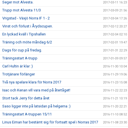
Seger mot Alvesta.
2017-03-11 16:23
Trupp mot Alvesta 11/3
2017-03-09 21:56
Vrigstad - Växjö Norra IF 1 - 2
2017-03-04 17:26
Vinst och förlust i Årydscupen.
2017-02-12 20:27
En lyckad kväll i Tipshallen
2017-02-04 02:10
Träning och möte måndag 6/2
2017-02-01 19:47
Dags för cup på fredag.
2017-01-31 22:29
Träningsstart A-trupp
2017-01-09 09:57
Carl Hultin är klar :)
2016-11-30 10:04
Trotjänare förlänger
2016-11-29 19:06
Två nya spelare klara för Norra 2017
2016-11-23 15:08
Isac och Kenan vill vara med på återtåget!
2016-11-22 22:23
Stort tack Jerry för detta året
2016-11-21 10:19
Saso ligger inte på latsidan på helgerna :)
2016-11-20 22:21
Träningsstart A-truppen 15/11
2016-11-10 08:52
Linus Eiman har bestämt sig för fortsatt spel i Norras 2017
2016-11-08 23:30