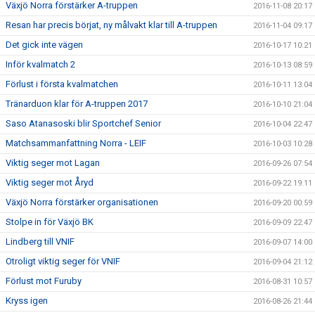
Växjö Norra förstärker A-truppen
2016-11-08 20:17
Resan har precis börjat, ny målvakt klar till A-truppen
2016-11-04 09:17
Det gick inte vägen
2016-10-17 10:21
Inför kvalmatch 2
2016-10-13 08:59
Förlust i första kvalmatchen
2016-10-11 13:04
Tränarduon klar för A-truppen 2017
2016-10-10 21:04
Saso Atanasoski blir Sportchef Senior
2016-10-04 22:47
Matchsammanfattning Norra - LEIF
2016-10-03 10:28
Viktig seger mot Lagan
2016-09-26 07:54
Viktig seger mot Åryd
2016-09-22 19:11
Växjö Norra förstärker organisationen
2016-09-20 00:59
Stolpe in för Växjö BK
2016-09-09 22:47
Lindberg till VNIF
2016-09-07 14:00
Otroligt viktig seger för VNIF
2016-09-04 21:12
Förlust mot Furuby
2016-08-31 10:57
Kryss igen
2016-08-26 21:44