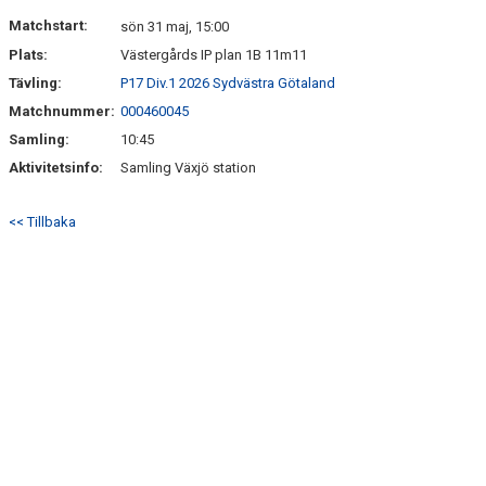
DOKUMENT
Matchstart:
sön 31 maj, 15:00
Plats:
Västergårds IP plan 1B 11m11
KONTAKT
Tävling:
P17 Div.1 2026 Sydvästra Götaland
Matchnummer:
000460045
Samling:
10:45
Aktivitetsinfo:
Samling Växjö station
<< Tillbaka