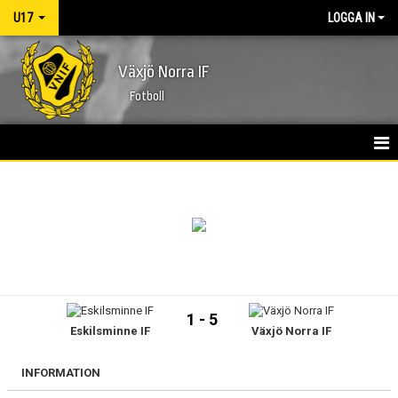
U17
LOGGA IN
Växjö Norra IF
Fotboll
HEM
NYHETER
KALENDER
MATCHER
1 - 5
Eskilsminne IF
Växjö Norra IF
TRUPPEN
BILDGALLERI
INFORMATION