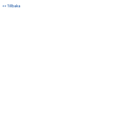
DOKUMENT
<< Tillbaka
KONTAKT