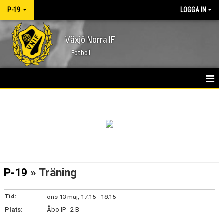
P-19
LOGGA IN
Växjö Norra IF
Fotboll
HEM
NYHETER
KALENDER
MATCHER
P-19
» Träning
TRUPPEN
Tid:
ons 13 maj, 17:15 - 18:15
BILDGALLERI
Plats:
Åbo IP - 2 B