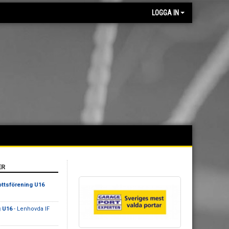
LOGGA IN
ER
ottsförening U16
g U16
- Lenhovda IF