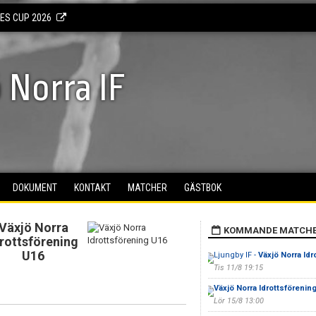
KES CUP 2026
 Norra IF
DOKUMENT
KONTAKT
MATCHER
GÄSTBOK
Växjö Norra
KOMMANDE MATCH
drottsförening
U16
Ljungby IF -
Växjö Norra Idr
Tis 11/8 19:15
Växjö Norra Idrottsförenin
Lör 15/8 13:00