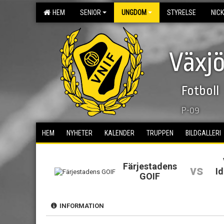
HEM
SENIOR
UNGDOM
STYRELSE
NIC
Växjö
Fotboll
P-09
HEM
NYHETER
KALENDER
TRUPPEN
BILDGALLERI
Färjestadens
vs
I
GOIF
INFORMATION