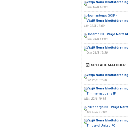
Växjö Norra Idrottsförenin
Sön 16/8 16:00
Hovmantorps GOIF -
Växjö Norra Idrottsförenin
Lör 22/8 17:00
Hossmo BK -
Växjö Norra I
Sön 23/8 11:00
Växjö Norra Idrottsförenin
Ons 26/8 19:30
SPELADE MATCHER
Växjö Norra Idrottsförenin
Fre 26/6 19:00
Växjö Norra Idrottsförenin
Timmernabbens IF
Mån 22/6 19:15
Pukebergs BK -
Växjö Norra
Tis 16/6 19:00
Växjö Norra Idrottsförenin
Tingsryd United FC