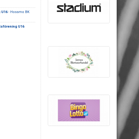
g U16
- Hossmo BK
ttsförening U16