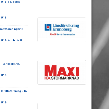
g U16
- IFK Berga
g U16
drottsförening U16
g U16
- Älmhults IF
g
- Sandsbro AIK
g U16
-
 Idrottsförening U16
g U16
-