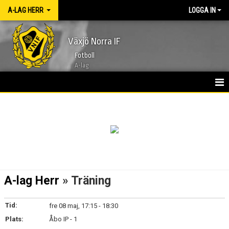
A-LAG HERR
LOGGA IN
Växjö Norra IF
Fotboll
A-lag
HEM
NYHETER
KALENDER
TRUPPEN 2026
A-lag Herr
» Träning
BILDGALLERI
Tid:
fre 08 maj, 17:15 - 18:30
KONTAKT
Plats:
Åbo IP - 1