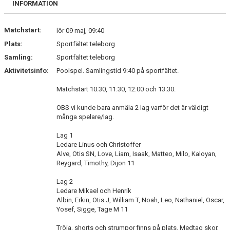
INFORMATION
MEDLEM
Matchstart:
DOKUMENT
lör 09 maj, 09:40
Plats:
Sportfältet teleborg
FÖLJ OSS PÅ FACEBOOK
Samling:
Sportfältet teleborg
Aktivitetsinfo:
Poolspel. Samlingstid 9:40 på sportfältet.
Matchstart 10:30, 11:30, 12:00 och 13:30.
OBS vi kunde bara anmäla 2 lag varför det är väldigt
många spelare/lag.
Lag 1
Ledare Linus och Christoffer
Alve, Otis SN, Love, Liam, Isaak, Matteo, Milo, Kaloyan,
Reygard, Timothy, Dijon 11
Lag 2
Ledare Mikael och Henrik
Albin, Erkin, Otis J, William T, Noah, Leo, Nathaniel, Oscar,
Yosef, Sigge, Tage M 11
Tröja, shorts och strumpor finns på plats. Medtag skor,