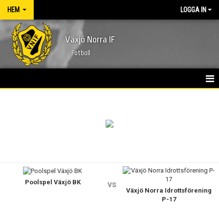
HEM
LOGGA IN
Växjö Norra IF
Fotboll
HEM
NYHETER
FÖRENINGEN
KONTAKT
Poolspel Växjö BK
vs
KALENDER
Växjö Norra Idrottsförening
P-17
MATCHER