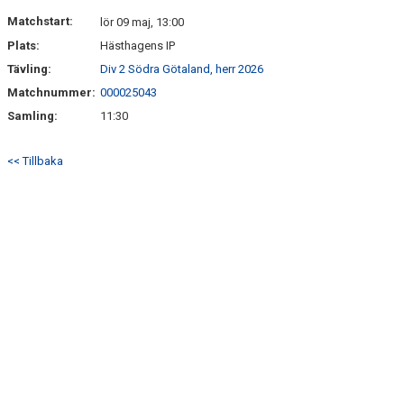
MEDLEM
Matchstart:
lör 09 maj, 13:00
Plats:
Hästhagens IP
DOKUMENT
Tävling:
Div 2 Södra Götaland, herr 2026
Matchnummer:
000025043
FÖLJ OSS PÅ FACEBOOK
Samling:
11:30
<< Tillbaka