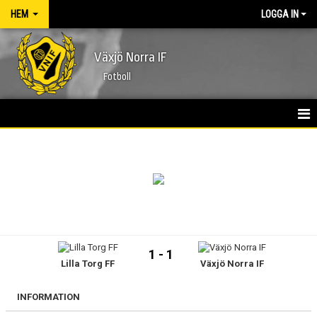
HEM
LOGGA IN
Växjö Norra IF
Fotboll
HEM
NYHETER
FÖRENINGEN
KONTAKT
1 - 1
Lilla Torg FF
Växjö Norra IF
KALENDER
MATCHER
INFORMATION