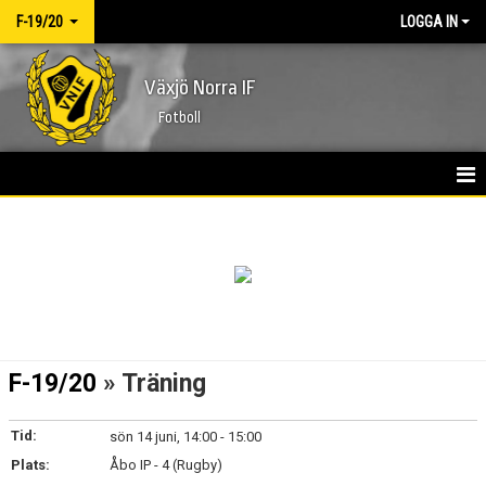
F-19/20
LOGGA IN
Växjö Norra IF
Fotboll
HEM
NYHETER
KALENDER
MATCHER
F-19/20
» Träning
TRUPPEN
Tid:
sön 14 juni, 14:00 - 15:00
BILDGALLERI
Plats:
Åbo IP - 4 (Rugby)