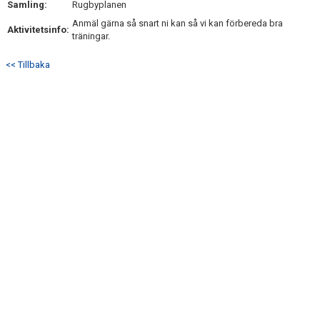
Samling:
Rugbyplanen
DOKUMENT
Anmäl gärna så snart ni kan så vi kan förbereda bra
Aktivitetsinfo:
träningar.
KONTAKT
<< Tillbaka