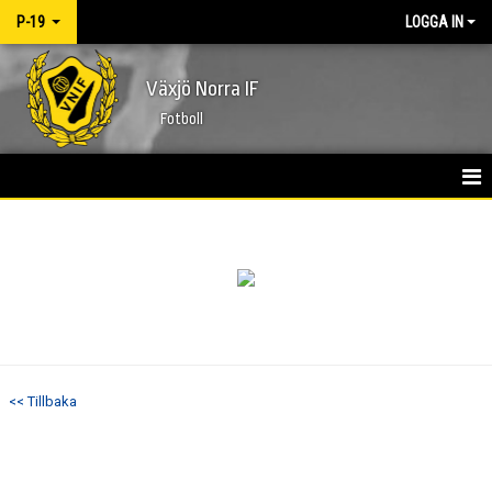
P-19
LOGGA IN
Växjö Norra IF
Fotboll
HEM
NYHETER
KALENDER
MATCHER
<< Tillbaka
TRUPPEN
BILDGALLERI