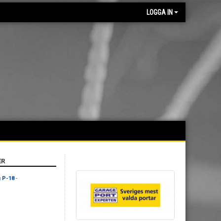
LOGGA IN
ER
g P-18
-