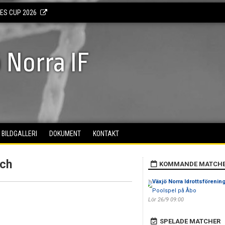
KES CUP 2026
 Norra IF
BILDGALLERI
DOKUMENT
KONTAKT
tch
KOMMANDE MATCH
Växjö Norra Idrottsförenin
Poolspel på Åbo
Lör 26/9 09:00
SPELADE MATCHER