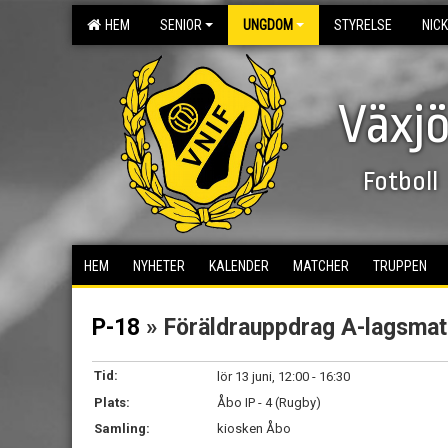
HEM
SENIOR
UNGDOM
STYRELSE
NIC
Växjö
Fotboll
HEM
NYHETER
KALENDER
MATCHER
TRUPPEN
P-18
» Föräldrauppdrag A-lagsma
Tid:
lör 13 juni, 12:00 - 16:30
Plats:
Åbo IP - 4 (Rugby)
Samling:
kiosken Åbo