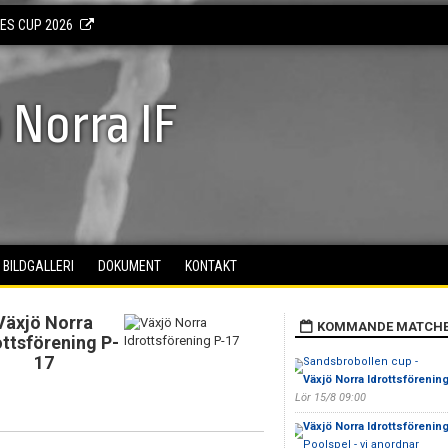
KES CUP 2026
 Norra IF
BILDGALLERI
DOKUMENT
KONTAKT
Växjö Norra
KOMMANDE MATCH
ottsförening P-
17
Sandsbrobollen cup -
Växjö Norra Idrottsförenin
Lör 15/8 09:00
Växjö Norra Idrottsförenin
Poolspel - vi anordnar