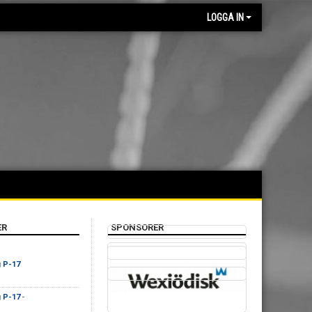
LOGGA IN
ER
SPONSORER
g P-17
g P-17
-