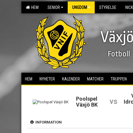
HEM
SENIOR
UNGDOM
STYRELSE
NIC
Växjö
Fotboll
HEM
NYHETER
KALENDER
MATCHER
TRUPPEN
Poolspel
vs
Idr
Växjö BK
INFORMATION