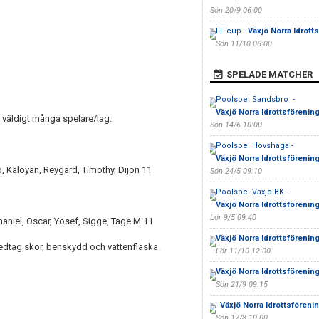
Sön 20/9 06:00
LF-cup -
Växjö Norra Idrott
Sön 11/10 06:00
SPELADE MATCHER
Poolspel Sandsbro -
Växjö Norra Idrottsförenin
r väldigt många spelare/lag.
Sön 14/6 10:00
Poolspel Hovshaga -
Växjö Norra Idrottsförenin
o, Kaloyan, Reygard, Timothy, Dijon 11
Sön 24/5 09:10
Poolspel Växjö BK -
Växjö Norra Idrottsförenin
Lör 9/5 09:40
thaniel, Oscar, Yosef, Sigge, Tage M 11
Växjö Norra Idrottsförenin
Medtag skor, benskydd och vattenflaska.
Lör 11/10 12:00
Växjö Norra Idrottsförenin
Sön 21/9 09:15
-
Växjö Norra Idrottsföreni
Sön 17/8 10:00