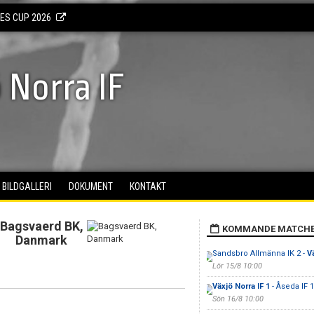
KES CUP 2026
 Norra IF
BILDGALLERI
DOKUMENT
KONTAKT
Bagsvaerd BK,
KOMMANDE MATCH
Danmark
Sandsbro Allmänna IK 2 -
Vä
Lör 15/8 10:00
Växjö Norra IF 1
- Åseda IF 1
Sön 16/8 10:00