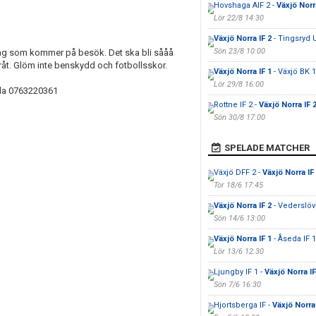
Hovshaga AIF 2 -
Växjö Norr
Lör 22/8 14:30
Växjö Norra IF 2
- Tingsryd 
Sön 23/8 10:00
 lag som kommer på besök. Det ska bli sååå
eråt. Glöm inte benskydd och fotbollsskor.
Växjö Norra IF 1
- Växjö BK 1
Lör 29/8 16:00
Ida 0763220361
Rottne IF 2 -
Växjö Norra IF 
Sön 30/8 17:00
SPELADE MATCHER
Växjö DFF 2 -
Växjö Norra IF
Tor 18/6 17:45
Växjö Norra IF 2
- Vederslöv
Sön 14/6 13:00
Växjö Norra IF 1
- Åseda IF 1
Lör 13/6 12:30
Ljungby IF 1 -
Växjö Norra IF
Sön 7/6 16:30
Hjortsberga IF -
Växjö Norra 