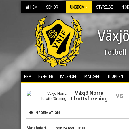
HEM
SENIOR
UNGDOM
STYRELSE
NIC
Växjö
Fotboll
HEM
NYHETER
KALENDER
MATCHER
TRUPPEN
Växjö Norra
vs
Idrottsförening
INFORMATION
Matchstart:
sön 24 maj, 10:00