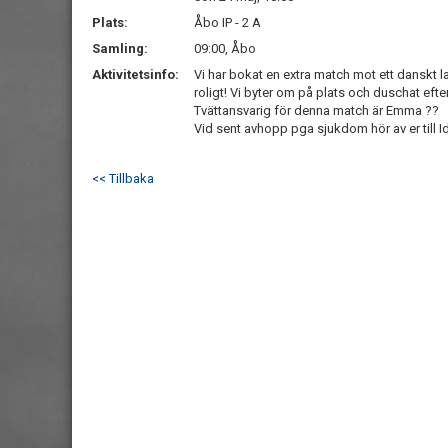
Plats:
Åbo IP - 2 A
Samling:
09:00, Åbo
Aktivitetsinfo:
Vi har bokat en extra match mot ett danskt
roligt! Vi byter om på plats och duschat eft
Tvättansvarig för denna match är Emma ??
Vid sent avhopp pga sjukdom hör av er till 
<< Tillbaka