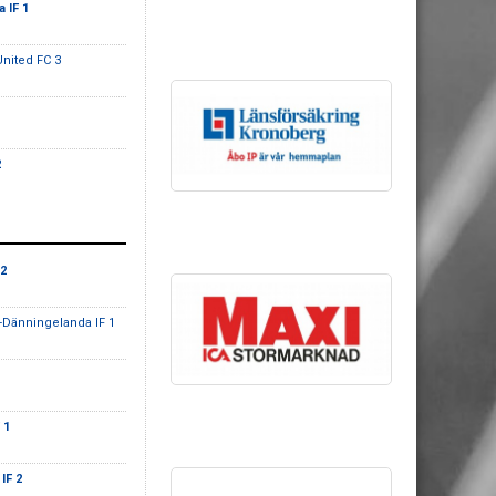
a IF 1
United FC 3
2
 2
-Dänningelanda IF 1
 1
IF 2