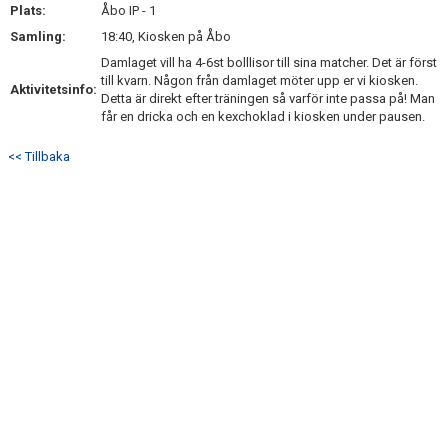
Plats:
DOKUMENT
Åbo IP - 1
Samling:
18:40, Kiosken på Åbo
KONTAKT
Damlaget vill ha 4-6st bolllisor till sina matcher. Det är först
till kvarn. Någon från damlaget möter upp er vi kiosken.
Aktivitetsinfo:
Detta är direkt efter träningen så varför inte passa på! Man
får en dricka och en kexchoklad i kiosken under pausen.
<< Tillbaka