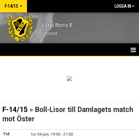
F-14/15
LOGGA IN
Växjö Norra IF
Fotboll
HEM
NYHETER
KALENDER
MATCHER
F-14/15
» Boll-Lisor till Damlagets match
TRUPPEN
mot Öster
BILDGALLERI
Tid:
tor 04 juni, 19:00 - 21:00