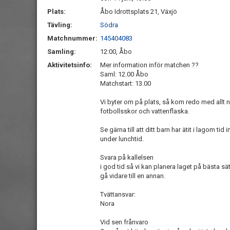
Plats:
Åbo Idrottsplats 21, Växjö
Tävling:
Södra
Matchnummer:
145404083
Samling:
12:00, Åbo
Aktivitetsinfo:
Mer information inför matchen ??
Saml: 12.00 Åbo
Matchstart: 13.00
Vi byter om på plats, så kom redo med allt
fotbollsskor och vattenflaska.
Se gärna till att ditt barn har ätit i lagom t
under lunchtid.
Svara på kallelsen
i god tid så vi kan planera laget på bästa sät
gå vidare till en annan.
Tvättansvar:
Nora
Vid sen frånvaro