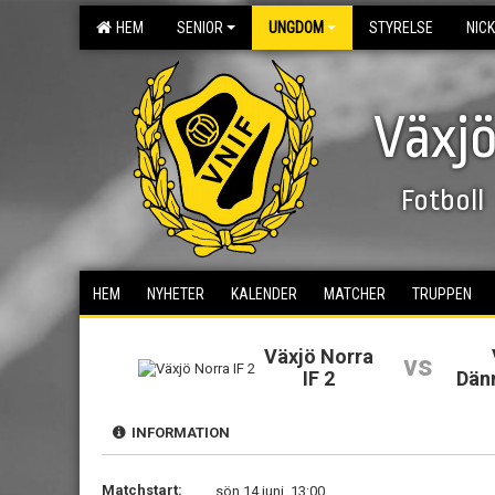
HEM
SENIOR
UNGDOM
STYRELSE
NIC
Växjö
Fotboll
HEM
NYHETER
KALENDER
MATCHER
TRUPPEN
Växjö Norra
vs
IF 2
Dänn
INFORMATION
Matchstart:
sön 14 juni, 13:00