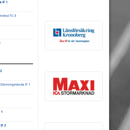
a IF 1
United FC 3
2
 2
-Dänningelanda IF 1
 1
IF 2