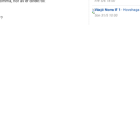
ma, hör av er direkt till:
Fre 5/6 18:00
Växjö Norra IF 1
- Hovshaga 
Sön 31/5 10:00
??