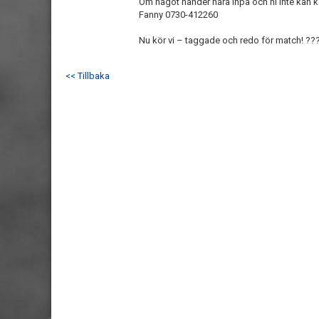
Om något händer nära inpå och ni inte kan kom
Fanny 0730-412260
Nu kör vi – taggade och redo för match! ??
<< Tillbaka