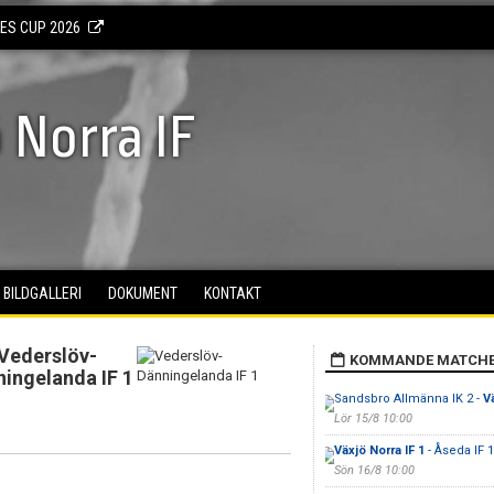
KES CUP 2026
 Norra IF
BILDGALLERI
DOKUMENT
KONTAKT
Vederslöv-
KOMMANDE MATCH
ingelanda IF 1
Sandsbro Allmänna IK 2 -
Vä
Lör 15/8 10:00
Växjö Norra IF 1
- Åseda IF 1
Sön 16/8 10:00