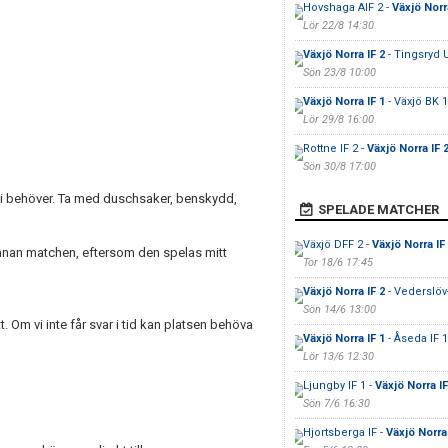
Hovshaga AIF 2 -
Växjö Norr
Lör 22/8 14:30
Växjö Norra IF 2
- Tingsryd 
Sön 23/8 10:00
Växjö Norra IF 1
- Växjö BK 1
Lör 29/8 16:00
Rottne IF 2 -
Växjö Norra IF 
Sön 30/8 17:00
 ni behöver. Ta med duschsaker, benskydd,
SPELADE MATCHER
Växjö DFF 2 -
Växjö Norra IF
id innan matchen, eftersom den spelas mitt
Tor 18/6 17:45
Växjö Norra IF 2
- Vederslöv
Sön 14/6 13:00
t. Om vi inte får svar i tid kan platsen behöva
Växjö Norra IF 1
- Åseda IF 1
Lör 13/6 12:30
Ljungby IF 1 -
Växjö Norra IF
Sön 7/6 16:30
Hjortsberga IF -
Växjö Norra 