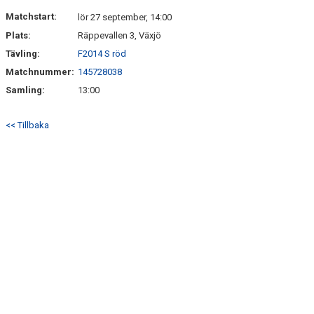
DOKUMENT
Matchstart:
lör 27 september, 14:00
Plats:
Räppevallen 3, Växjö
KONTAKT
Tävling:
F2014 S röd
Matchnummer:
145728038
Samling:
13:00
<< Tillbaka