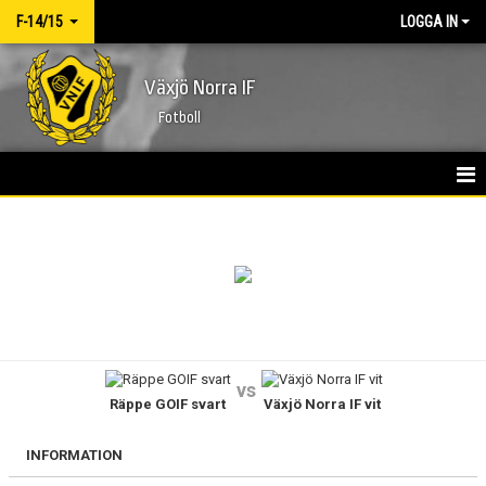
F-14/15
LOGGA IN
Växjö Norra IF
Fotboll
HEM
NYHETER
KALENDER
MATCHER
vs
Räppe GOIF svart
Växjö Norra IF vit
TRUPPEN
BILDGALLERI
INFORMATION