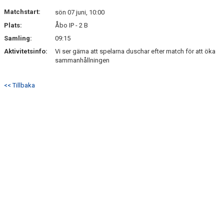
DOKUMENT
Matchstart:
sön 07 juni, 10:00
Plats:
Åbo IP - 2 B
KONTAKT
Samling:
09:15
Aktivitetsinfo:
Vi ser gärna att spelarna duschar efter match för att öka
sammanhållningen
<< Tillbaka