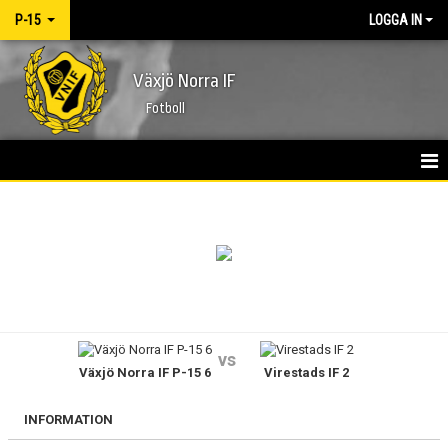
P-15
LOGGA IN
Växjö Norra IF
Fotboll
HEM
NYHETER
KALENDER
MATCHER
vs
Växjö Norra IF P-15 6
Virestads IF 2
TRUPPEN
BILDGALLERI
INFORMATION