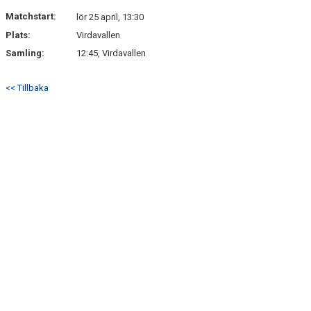
DOKUMENT
Matchstart:
lör 25 april, 13:30
Plats:
Virdavallen
KONTAKT
Samling:
12:45, Virdavallen
<< Tillbaka