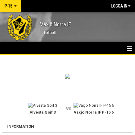
P-15
LOGGA IN
Växjö Norra IF
Fotboll
HEM
NYHETER
KALENDER
MATCHER
vs
Alvesta Goif 3
Växjö Norra IF P-15 6
TRUPPEN
BILDGALLERI
INFORMATION