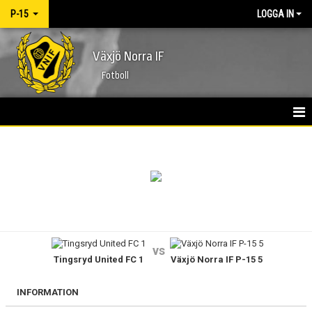
P-15
LOGGA IN
Växjö Norra IF
Fotboll
HEM
NYHETER
KALENDER
MATCHER
vs
Tingsryd United FC 1
Växjö Norra IF P-15 5
TRUPPEN
BILDGALLERI
INFORMATION