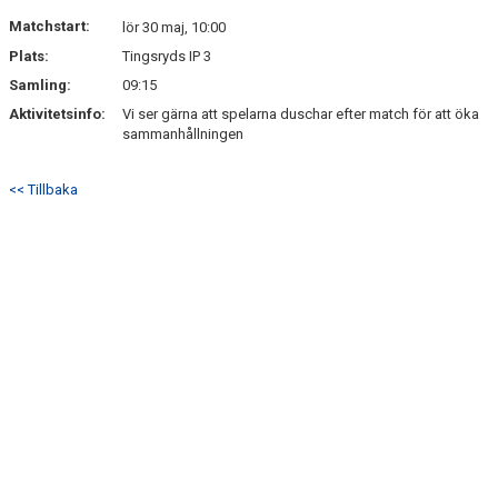
DOKUMENT
Matchstart:
lör 30 maj, 10:00
Plats:
Tingsryds IP 3
KONTAKT
Samling:
09:15
Aktivitetsinfo:
Vi ser gärna att spelarna duschar efter match för att öka
sammanhållningen
<< Tillbaka