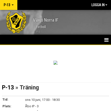
P-13
LOGGA IN
Växjö Norra IF
Fotboll
P.13
HEM
NYHETER
KALENDER
MATCHER
P-13
» Träning
TRUPPEN
Tid:
ons 10 juni, 17:00 - 18:30
BILDGALLERI
Plats:
Åbo IP - 3