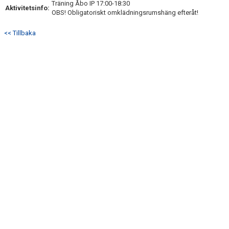
Träning Åbo IP 17:00-18:30
DOKUMENT
Aktivitetsinfo:
OBS! Obligatoriskt omklädningsrumshäng efteråt!
KONTAKT
<< Tillbaka