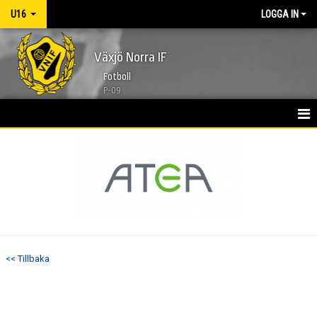
U16
LOGGA IN
Växjö Norra IF
Fotboll
P-09
HEM
NYHETER
KALENDER
TRUPPEN
<< Tillbaka
BILDGALLERI
DOKUMENT