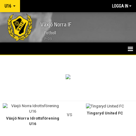
U16
LOGGA IN
Växjö Norra IF
Fotboll
P-09
HEM
NYHETER
KALENDER
TRUPPEN
Tingsryd United FC
BILDGALLERI
vs
Växjö Norra Idrottsförening
U16
DOKUMENT