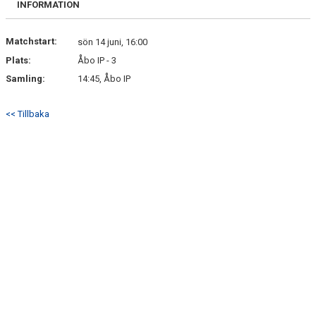
INFORMATION
KONTAKT
MATCHER
Matchstart:
sön 14 juni, 16:00
Plats:
Åbo IP - 3
GÄSTBOK
Samling:
14:45, Åbo IP
<< Tillbaka