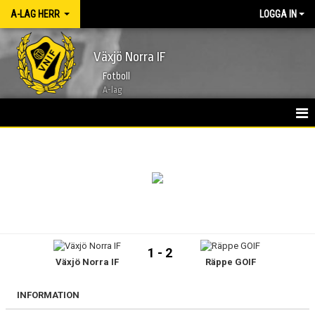
A-LAG HERR
LOGGA IN
Växjö Norra IF
Fotboll
A-lag
HEM
NYHETER
KALENDER
TRUPPEN 2026
1 - 2
Växjö Norra IF
Räppe GOIF
BILDGALLERI
KONTAKT
INFORMATION