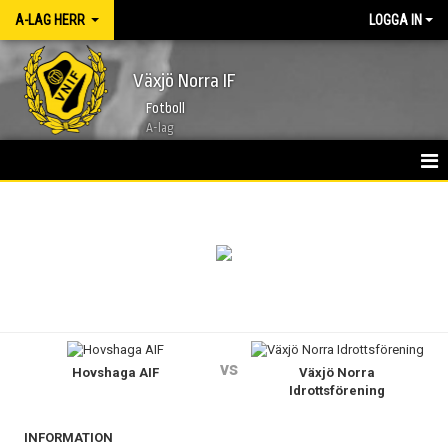
A-LAG HERR
LOGGA IN
Växjö Norra IF
Fotboll
A-lag
HEM
NYHETER
KALENDER
TRUPPEN 2026
vs
Hovshaga AIF
Växjö Norra
BILDGALLERI
Idrottsförening
KONTAKT
INFORMATION