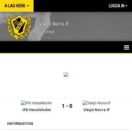
A-LAG HERR
LOGGA IN
Växjö Norra IF
Fotboll
A-lag
HEM
NYHETER
KALENDER
TRUPPEN 2026
1 - 0
IFK Hässleholm
Växjö Norra IF
BILDGALLERI
KONTAKT
INFORMATION