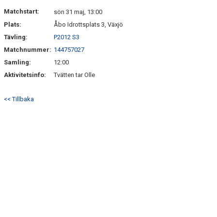
MEDLEM
Matchstart:
sön 31 maj, 13:00
Plats:
Åbo Idrottsplats 3, Växjö
DOKUMENT
Tävling:
P2012 S3
Matchnummer:
144757027
FÖLJ OSS PÅ FACEBOOK
Samling:
12:00
Aktivitetsinfo:
Tvätten tar Olle
<< Tillbaka