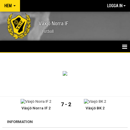
HEM
LOGGA IN
Växjö Norra IF
Fotboll
HEM
NYHETER
FÖRENINGEN
KONTAKT
7 - 2
Växjö Norra IF 2
Växjö BK 2
KALENDER
MATCHER
INFORMATION