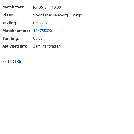
MEDLEM
Matchstart:
lör 06 juni, 10:00
Plats:
Sportfältet Teleborg 1, Växjö
DOKUMENT
Tävling:
P2012 S1
Matchnummer:
144755023
FÖLJ OSS PÅ FACEBOOK
Samling:
09:00
Aktivitetsinfo:
Jamil tar tvätten!
<< Tillbaka