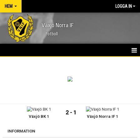
HEM
LOGGA IN
Växjö Norra IF
Fotboll
HEM
NYHETER
FÖRENINGEN
KONTAKT
2 - 1
Växjö BK 1
Växjö Norra IF 1
KALENDER
MATCHER
INFORMATION