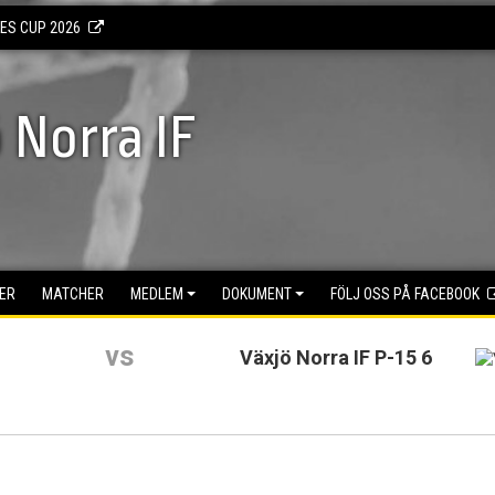
KES CUP 2026
 Norra IF
ER
MATCHER
MEDLEM
DOKUMENT
FÖLJ OSS PÅ FACEBOOK
vs
Växjö Norra IF P-15 6